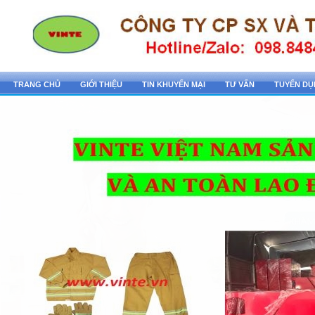
TRANG CHỦ
GIỚI THIỆU
TIN KHUYẾN MẠI
TƯ VẤN
TUYỂN D