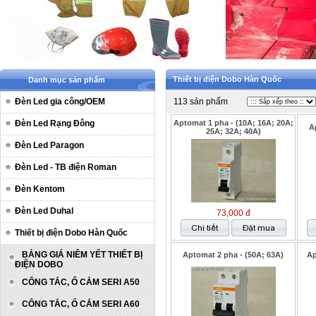
Thiết bị điện Dobo Hàn Quốc
Danh mục sản phẩm
Đèn Led gia công/OEM
113 sản phẩm
Đèn Led Rạng Đông
Aptomat 1 pha - (10A; 16A; 20A;
A
25A; 32A; 40A)
Đèn Led Paragon
Đèn Led - TB điện Roman
Đèn Kentom
Đèn Led Duhal
73,000 đ
Thiết bị điện Dobo Hàn Quốc
BẢNG GIÁ NIÊM YẾT THIẾT BỊ
Aptomat 2 pha - (50A; 63A)
Ap
ĐIỆN DOBO
CÔNG TẮC, Ổ CẮM SERI A50
CÔNG TẮC, Ổ CẮM SERI A60