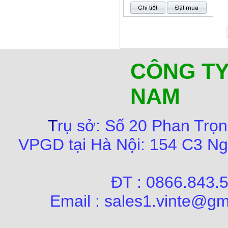
CÔNG TY
NAM
T
rụ sở:
Số
20 Phan Trọn
VPGD tại Hà Nội:
154 C3 Ng
ĐT : 0866.84
Email : sales1.vinte@gm