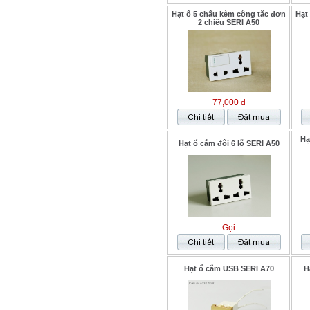
Hạt ổ 5 chấu kèm công tắc đơn
Hạt
2 chiều SERI A50
77,000 đ
Hạ
Hạt ổ cắm đôi 6 lỗ SERI A50
Gọi
Hạt ổ cắm USB SERI A70
H