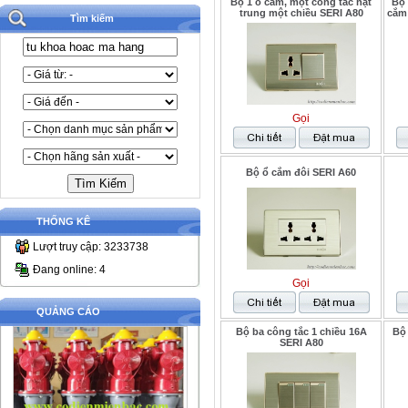
Bộ 1 ổ cắm, một công tắc hạt
Bộ 
trung một chiều SERI A80
cắm
Tìm kiếm
Gọi
Bộ ổ cắm đôi SERI A60
THỐNG KÊ
Lượt truy cập: 3233738
Đang online: 4
Gọi
QUẢNG CÁO
Bộ ba công tắc 1 chiều 16A
Bộ 
SERI A80