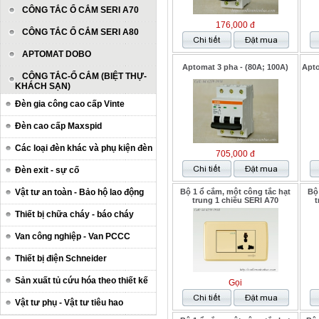
CÔNG TẮC Ổ CẮM SERI A70
176,000 đ
CÔNG TẮC Ổ CẮM SERI A80
APTOMAT DOBO
Aptomat 3 pha - (80A; 100A)
Apto
CÔNG TẮC-Ổ CẮM (BIỆT THỰ-
KHÁCH SẠN)
Đèn gia công cao cấp Vinte
Đèn cao cấp Maxspid
Các loại đèn khác và phụ kiện đèn
705,000 đ
Đèn exit - sự cố
Vật tư an toàn - Bảo hộ lao động
Bộ 1 ổ cắm, một công tắc hạt
Bộ
trung 1 chiều SERI A70
t
Thiết bị chữa cháy - báo cháy
Van công nghiệp - Van PCCC
Thiết bị điện Schneider
Sản xuất tủ cứu hóa theo thiết kế
Gọi
Vật tư phụ - Vật tư tiêu hao