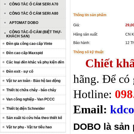
CÔNG TẮC Ổ CẮM SERI A70
CÔNG TẮC Ổ CẮM SERI A80
Thông tin sản phẩm
APTOMAT DOBO
Giá:
29,0
CÔNG TẮC-Ổ CẮM (BIỆT THỰ-
Hãng sản xuất:
CN K
KHÁCH SẠN)
Bảo hành:
12 T
Đèn gia công cao cấp Vinte
Thông số kỹ thuật
Đèn cao cấp Maxspid
Chiết khấ
Các loại đèn khác và phụ kiện đèn
Đèn exit - sự cố
hãng. Để có 
Vật tư an toàn - Bảo hộ lao động
Hotline:
098
Thiết bị chữa cháy - báo cháy
Van công nghiệp - Van PCCC
Email:
kdco
Thiết bị điện Schneider
Sản xuất tủ cứu hóa theo thiết kế
DOBO là sản 
Vật tư phụ - Vật tư tiêu hao