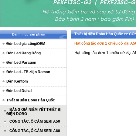
Thiết bị điện Dobo Hàn Quốc >> C
Danh mục sản phẩm
Hạt công tắc đơn 1 chiều cỡ đại A
Đèn Led gia công/OEM
Hạt công tắc đơn 1 chiều cỡ đại A
Đèn Led Rạng Đông
Đèn Led Paragon
Đèn Led - TB điện Roman
Đèn Kentom
Đèn Led Duhal
Thiết bị điện Dobo Hàn Quốc
BẢNG GIÁ NIÊM YẾT THIẾT BỊ
ĐIỆN DOBO
CÔNG TẮC, Ổ CẮM SERI A50
CÔNG TẮC, Ổ CẮM SERI A60