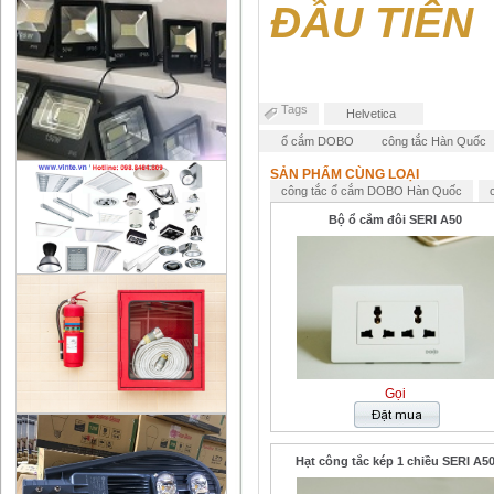
ĐẦU TIÊN
Tags
Helvetica
ổ cắm DOBO
công tắc Hàn Quốc
SẢN PHẨM CÙNG LOẠI
công tắc ổ cắm DOBO Hàn Quốc
Bộ ổ cắm đôi SERI A50
Gọi
Hạt công tắc kép 1 chiều SERI A5