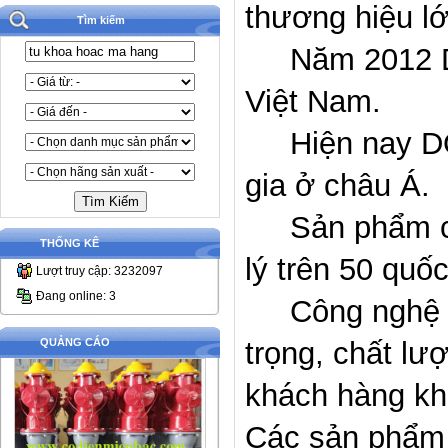
thương hiệu
lớ
Tìm kiếm
Năm 2012
Việt Nam
.
Hiện nay 
gia ở châu Á
.
Sản phẩm
THỐNG KÊ
lý trên 50 quố
Lượt truy cập: 3232097
Đang online: 3
C
ông nghệ
QUẢNG CÁO
trọng, chất lư
khách hàng kh
Các sản phẩm