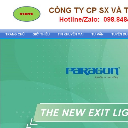
TRANG CHỦ
GIỚI THIỆU
TIN KHUYẾN MẠI
TƯ VẤN
TUYỂN D