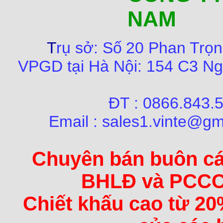
NAM
T
rụ sở:
Số
20 Phan Trọn
VPGD tại Hà Nội:
154 C3 Ng
ĐT : 0866.84
Email : sales1.vinte@gm
Chuyên bán buôn các 
BHLĐ và PCCC 
Chiết khấu cao từ 20