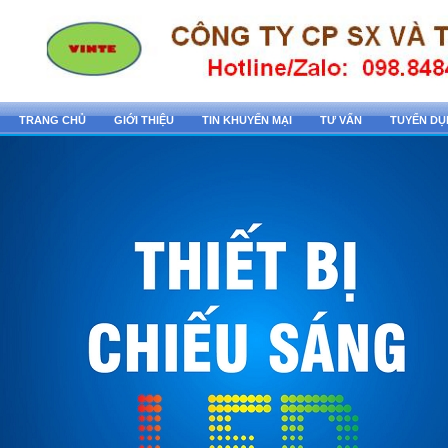
TRANG CHỦ
GIỚI THIỆU
TIN KHUYẾN MẠI
TƯ VẤN
TUYỂN D