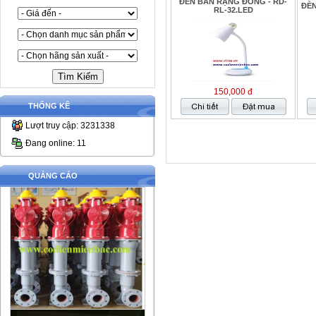
ĐÈN BÀN RẠNG ĐÔNG - RD-
ĐÈN
RL-32.LED
150,000 đ
THỐNG KÊ
Lượt truy cập: 3231338
Đang online: 11
QUẢNG CÁO