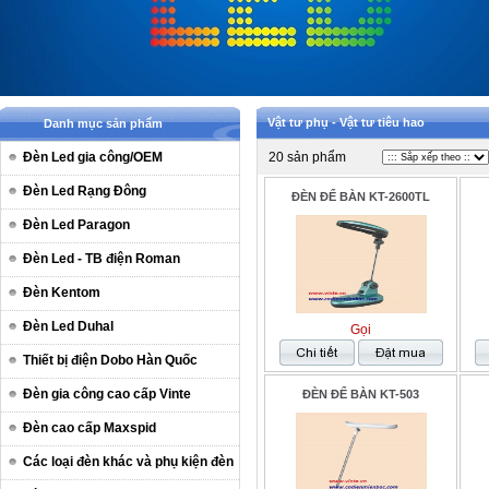
Vật tư phụ - Vật tư tiêu hao
Danh mục sản phẩm
Đèn Led gia công/OEM
20 sản phẩm
Đèn Led Rạng Đông
ĐÈN ĐỂ BÀN KT-2600TL
Đèn Led Paragon
Đèn Led - TB điện Roman
Đèn Kentom
Đèn Led Duhal
Gọi
Thiết bị điện Dobo Hàn Quốc
Đèn gia công cao cấp Vinte
ĐÈN ĐỂ BÀN KT-503
Đèn cao cấp Maxspid
Các loại đèn khác và phụ kiện đèn