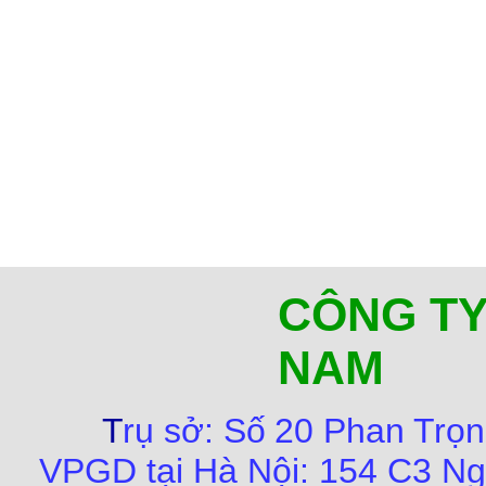
CÔNG TY
NAM
T
rụ sở:
Số
20 Phan Trọn
VPGD tại Hà Nội:
154 C3 Ng