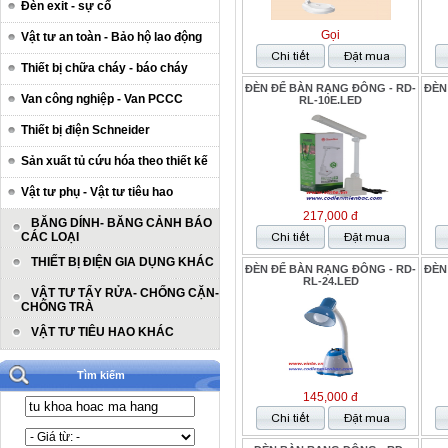
Đèn exit - sự cố
Gọi
Vật tư an toàn - Bảo hộ lao động
Thiết bị chữa cháy - báo cháy
ĐÈN ĐỂ BÀN RẠNG ĐÔNG - RD-
ĐÈN
Van công nghiệp - Van PCCC
RL-10E.LED
Thiết bị điện Schneider
Sản xuất tủ cứu hóa theo thiết kế
Vật tư phụ - Vật tư tiêu hao
217,000 đ
BĂNG DÍNH- BĂNG CẢNH BÁO
CÁC LOẠI
THIẾT BỊ ĐIỆN GIA DỤNG KHÁC
ĐÈN ĐỂ BÀN RẠNG ĐÔNG - RD-
ĐÈN
RL-24.LED
VẬT TƯ TẨY RỬA- CHỐNG CẶN-
CHỐNG TRÀ
VẬT TƯ TIÊU HAO KHÁC
Tìm kiếm
145,000 đ