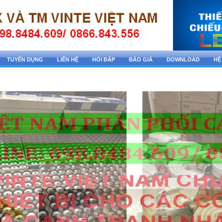
TUYỂN DỤNG
LIÊN HỆ
HỎI ĐÁP
BÁO GIÁ
DOWNLOAD
HỆ