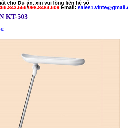
hất cho Dự án, xin vui lòng liên hệ số
866.843.556
/
098.8484.609
Email:
sales1.vinte
@gmail
N KT-503
0Hz