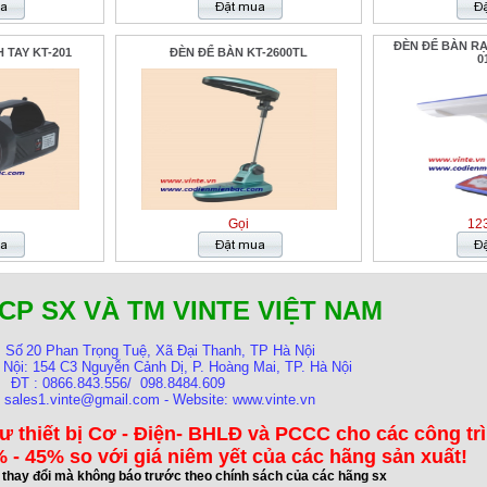
ĐÈN ĐỂ BÀN RẠ
 TAY KT-201
ĐÈN ĐỂ BÀN KT-2600TL
0
Gọi
123
CP SX VÀ TM VINTE VIỆT NAM
:
Số
20 Phan Trọng Tuệ, Xã Đại Thanh, TP Hà Nội
 Nội:
154 C3 Nguyễn Cảnh Dị, P. Hoàng Mai, TP. Hà Nội
ĐT : 0866.843.556/ 098.8484.609
: sales1.vinte@gmail.com - Website: www.vinte.vn
ư thiết bị Cơ - Điện- BHLĐ và PCCC cho các công tr
 - 45% so với giá niêm yết của các hãng sản xuất!
ể thay đổi mà không báo trước theo chính sách của các hãng sx