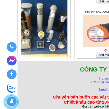
ĐÈN PIN SẠC XÁCH
Gọi
CÔNG TY 
T
rụ sở
VPGD tại Hà
Email 
Chuyên bán buôn các vật t
Chiết khấu cao từ 20%
Giá trên web có th