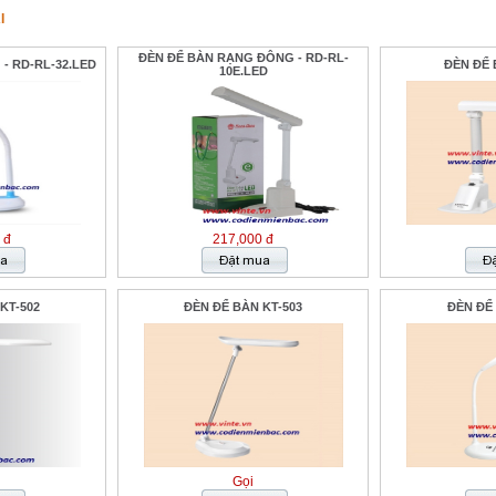
I
ĐÈN ĐỂ BÀN RẠNG ĐÔNG - RD-RL-
- RD-RL-32.LED
ĐÈN ĐỂ 
10E.LED
 đ
217,000 đ
KT-502
ĐÈN ĐỂ BÀN KT-503
ĐÈN ĐỂ 
Gọi