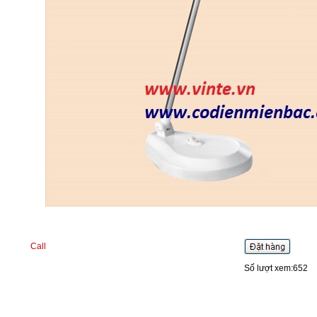
Call
Số lượt xem:652