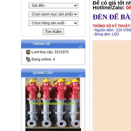
Để có giá tốt n
Hotline
/Zalo
:
0
ĐÈN ĐỂ BÀ
THÔNG SỐ KỸ THUẬT:
- Nguồn điện : 220 V/5
- Bóng đèn :LED
THỐNG KÊ
Lượt truy cập: 3231975
Đang online: 4
QUẢNG CÁO