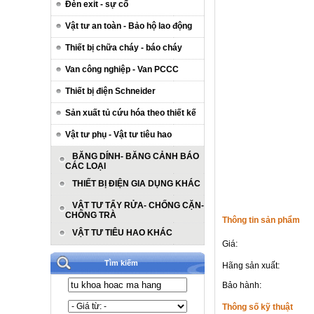
Đèn exit - sự cố
Vật tư an toàn - Bảo hộ lao động
Thiết bị chữa cháy - báo cháy
Van công nghiệp - Van PCCC
Thiết bị điện Schneider
Sản xuất tủ cứu hóa theo thiết kế
Vật tư phụ - Vật tư tiêu hao
BĂNG DÍNH- BĂNG CẢNH BÁO
CÁC LOẠI
THIẾT BỊ ĐIỆN GIA DỤNG KHÁC
VẬT TƯ TẨY RỬA- CHỐNG CẶN-
CHỐNG TRÀ
Thông tin sản phẩm
VẬT TƯ TIÊU HAO KHÁC
Giá:
Tìm kiếm
Hãng sản xuất:
Bảo hành:
Thông số kỹ thuật