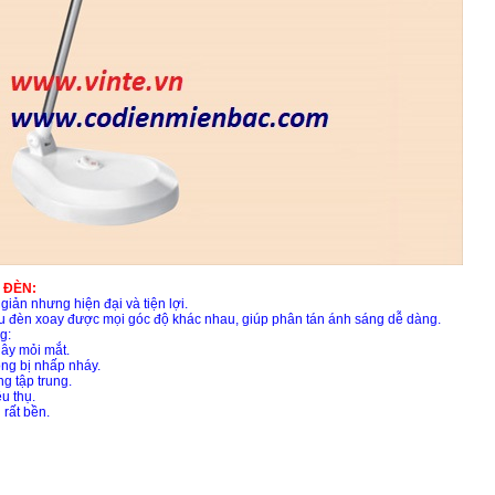
 ĐÈN:
giản nhưng hiện đại và tiện lợi.
đầu đèn xoay được mọi góc độ khác nhau, giúp phân tán ánh sáng dễ dàng.
g:
gây mỏi mắt.
ng bị nhấp nháy.
g tập trung.
êu thụ.
 rất bền.