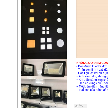
NHỮNG ƯU ĐIỂM CỦA
- Đèn được thiết kế đơn 
- Thân đèn linh hoạt, 
- Các tiện ích khi sử dụn
+ Ánh sáng dịu, không 
+ Khi thắp sáng đèn khô
+ Đèn có vùng chiếu sán
+ Tiết kiệm điện năng ti
+ Tuổi thọ của bóng đèn
Tags