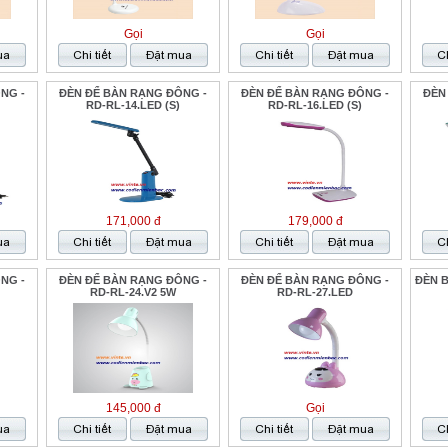
Gọi
Gọi
NG -
ĐÈN ĐỂ BÀN RẠNG ĐÔNG -
ĐÈN ĐỂ BÀN RẠNG ĐÔNG -
ĐÈN
RD-RL-14.LED (S)
RD-RL-16.LED (S)
171,000 đ
179,000 đ
NG -
ĐÈN ĐỂ BÀN RẠNG ĐÔNG -
ĐÈN ĐỂ BÀN RẠNG ĐÔNG -
ĐÈN B
RD-RL-24.V2 5W
RD-RL-27.LED
145,000 đ
Gọi