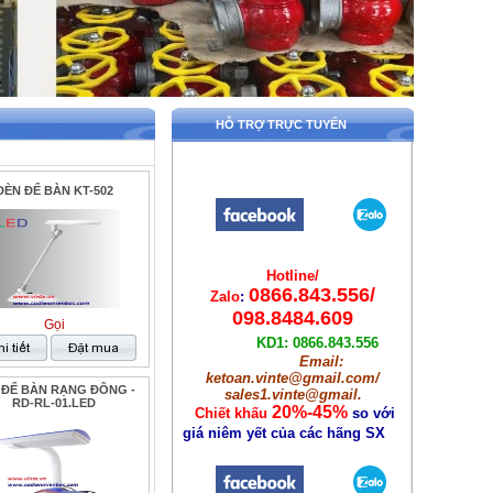
HỖ TRỢ TRỰC TUYẾN
ĐÈN ĐỂ BÀN KT-502
Hotline/
0866.843.556/
Zalo
:
098.8484.609
Gọi
KD1: 0866.843.556
Email:
ketoan.vinte@gmail.com/
 ĐỂ BÀN RẠNG ĐÔNG -
sales1.vinte@gmail.
RD-RL-01.LED
20%-45%
Chiết khấu
so với
giá niêm yết
của các hãng SX