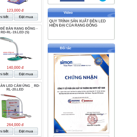
123,000 đ
Video
QUY TRÌNH SẢN XUẤT ĐÈN LED
HIỆN ĐẠI CỦA RẠNG ĐÔNG
 ĐỂ BÀN RẠNG ĐÔNG -
RD-RL-19.LED (S)
Đối tác
140,000 đ
ÀN LED CẢM ỨNG _ RD-
RL-20.LED
264,000 đ