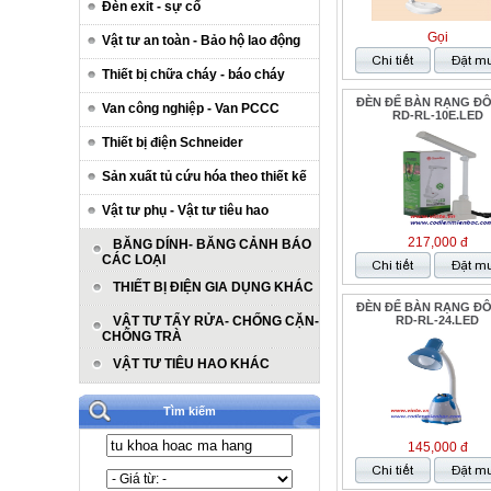
Đèn exit - sự cố
Gọi
Vật tư an toàn - Bảo hộ lao động
Thiết bị chữa cháy - báo cháy
ĐÈN ĐỂ BÀN RẠNG ĐÔ
Van công nghiệp - Van PCCC
RD-RL-10E.LED
Thiết bị điện Schneider
Sản xuất tủ cứu hóa theo thiết kế
Vật tư phụ - Vật tư tiêu hao
217,000 đ
BĂNG DÍNH- BĂNG CẢNH BÁO
CÁC LOẠI
THIẾT BỊ ĐIỆN GIA DỤNG KHÁC
ĐÈN ĐỂ BÀN RẠNG ĐÔ
VẬT TƯ TẨY RỬA- CHỐNG CẶN-
RD-RL-24.LED
CHỐNG TRÀ
VẬT TƯ TIÊU HAO KHÁC
Tìm kiếm
145,000 đ