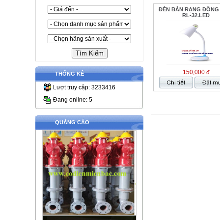
ĐÈN BÀN RẠNG ĐÔNG 
RL-32.LED
150,000 đ
THỐNG KÊ
Lượt truy cập: 3233416
Đang online: 5
QUẢNG CÁO