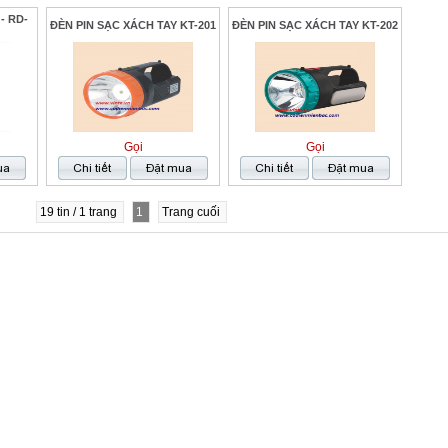
- RD-
ĐÈN PIN SẠC XÁCH TAY KT-201
ĐÈN PIN SẠC XÁCH TAY KT-202
Gọi
Gọi
19 tin / 1 trang
1
Trang cuối