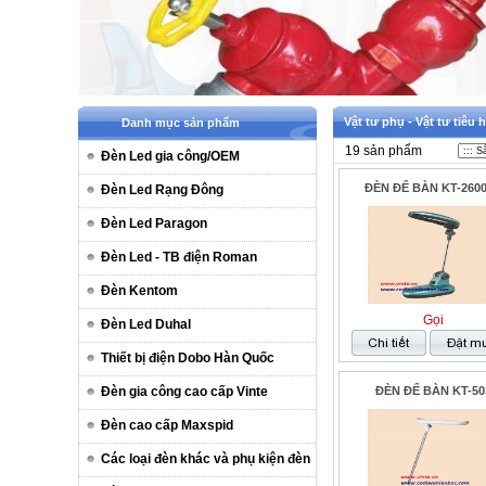
Vật tư phụ - Vật tư tiê
Danh mục sản phẩm
19 sản phẩm
Đèn Led gia công/OEM
ĐÈN ĐỂ BÀN KT-260
Đèn Led Rạng Đông
Đèn Led Paragon
Đèn Led - TB điện Roman
Đèn Kentom
Gọi
Đèn Led Duhal
Thiết bị điện Dobo Hàn Quốc
Đèn gia công cao cấp Vinte
ĐÈN ĐỂ BÀN KT-50
Đèn cao cấp Maxspid
Các loại đèn khác và phụ kiện đèn