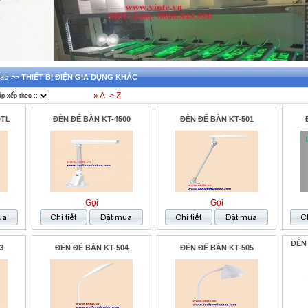
u hao >> THIẾT BỊ ĐIỆN GIA DỤNG KHÁC
» A -> Z
0TL
ĐÈN ĐỂ BÀN KT-4500
ĐÈN ĐỂ BÀN KT-501
Gọi
Gọi
ĐÈN
3
ĐÈN ĐỂ BÀN KT-504
ĐÈN ĐỂ BÀN KT-505