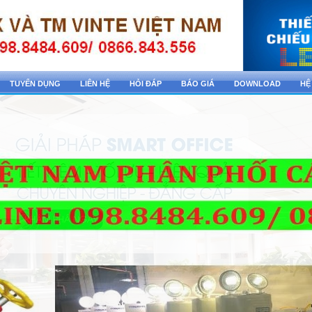
TUYỂN DỤNG
LIÊN HỆ
HỎI ĐÁP
BÁO GIÁ
DOWNLOAD
HỆ