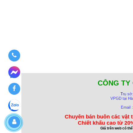
CÔNG TY 
T
rụ sở
VPGD tại Hà
Email 
Chuyên bán buôn các vật t
Chiết khấu cao từ 20%
Giá trên web có th