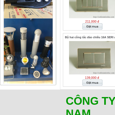
211,000 đ
Bộ hai công tắc đảo chiều 16A SERI 
139,000 đ
CÔNG TY
NAM