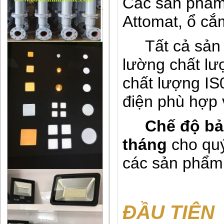
Các sản phẩm
Attomat, ổ cắm
Tất cả sản 
lường chất l
chất lượng IS0
điện phù hợp 
Chế độ bảo
tháng
cho quý
các sản phẩ
ĐẦU TIÊN