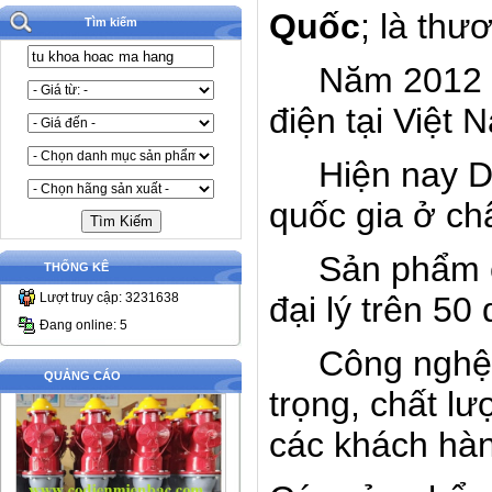
Quốc
;
là thư
Tìm kiếm
Năm 2012
điện tại Việt 
Hiện nay 
quốc gia ở ch
Sản phẩm
THỐNG KÊ
Lượt truy cập: 3231638
đại lý trên 50
Đang online: 5
C
ông nghệ
QUẢNG CÁO
trọng, chất l
các khách hàn