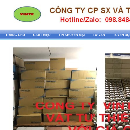
TRANG CHỦ
GIỚI THIỆU
TIN KHUYẾN MẠI
TƯ VẤN
TUYỂN D