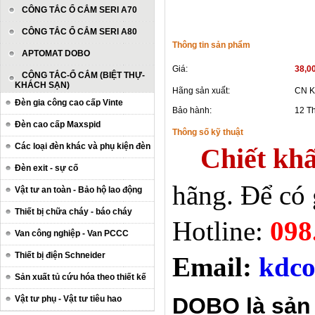
CÔNG TẮC Ổ CẮM SERI A70
CÔNG TẮC Ổ CẮM SERI A80
Thông tin sản phẩm
APTOMAT DOBO
Giá:
38,0
CÔNG TẮC-Ổ CẮM (BIỆT THỰ-
KHÁCH SẠN)
Hãng sản xuất:
CN K
Đèn gia công cao cấp Vinte
Bảo hành:
12 T
Đèn cao cấp Maxspid
Thông số kỹ thuật
Các loại đèn khác và phụ kiện đèn
Chiết khấ
Đèn exit - sự cố
hãng. Để có 
Vật tư an toàn - Bảo hộ lao động
Thiết bị chữa cháy - báo cháy
Hotline:
098
Van công nghiệp - Van PCCC
Thiết bị điện Schneider
Email:
kdco
Sản xuất tủ cứu hóa theo thiết kế
DOBO là sản
Vật tư phụ - Vật tư tiêu hao