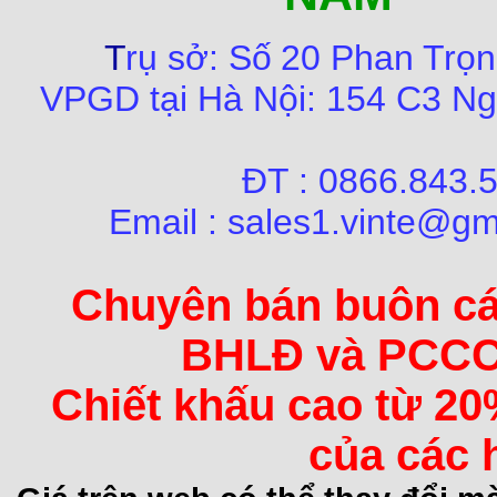
T
rụ sở:
Số
20 Phan Trọn
VPGD tại Hà Nội:
154 C3 Ng
ĐT : 0866.84
Email : sales1.vinte@gm
Chuyên bán buôn các 
BHLĐ và PCCC 
Chiết khấu cao từ 20
của các 