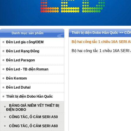
Thiết bị điện Dobo Hàn Quốc >> 
Danh mục sản phẩm
Bộ hai công tắc 1 chiều 16A SERI 
Đèn Led gia công/OEM
Bộ hai công tắc 1 chiều 16A SERI
Đèn Led Rạng Đông
Đèn Led Paragon
Đèn Led - TB điện Roman
Đèn Kentom
Đèn Led Duhal
Thiết bị điện Dobo Hàn Quốc
BẢNG GIÁ NIÊM YẾT THIẾT BỊ
ĐIỆN DOBO
CÔNG TẮC, Ổ CẮM SERI A50
CÔNG TẮC, Ổ CẮM SERI A60