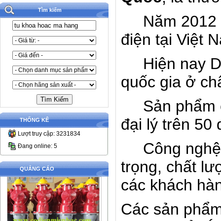
Tìm kiếm
Năm 2012
điện tại Việt 
Hiện nay 
quốc gia ở ch
Sản phẩm
đại lý trên 50
THỐNG KÊ
Lượt truy cập: 3231834
C
ông nghệ
Đang online: 5
trọng, chất l
QUẢNG CÁO
các khách hàn
Các sản phẩm