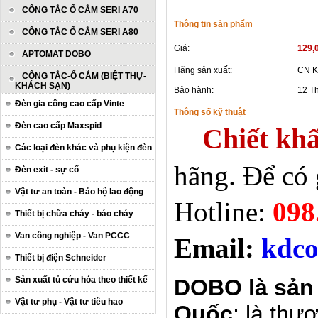
CÔNG TẮC Ổ CẮM SERI A70
Thông tin sản phẩm
CÔNG TẮC Ổ CẮM SERI A80
Giá:
129,
APTOMAT DOBO
Hãng sản xuất:
CN K
CÔNG TẮC-Ổ CẮM (BIỆT THỰ-
KHÁCH SẠN)
Bảo hành:
12 T
Đèn gia công cao cấp Vinte
Thông số kỹ thuật
Đèn cao cấp Maxspid
Chiết khấ
Các loại đèn khác và phụ kiện đèn
hãng. Để có 
Đèn exit - sự cố
Vật tư an toàn - Bảo hộ lao động
Hotline:
098
Thiết bị chữa cháy - báo cháy
Van công nghiệp - Van PCCC
Email:
kdco
Thiết bị điện Schneider
Sản xuất tủ cứu hóa theo thiết kế
DOBO là sản
Vật tư phụ - Vật tư tiêu hao
Quốc
;
là thư