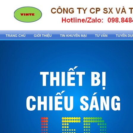
TRANG CHỦ
GIỚI THIỆU
TIN KHUYẾN MẠI
TƯ VẤN
TUYỂN D