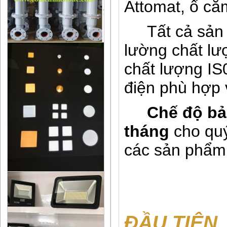
Attomat, ổ cắm
Tất cả sản 
lường chất l
chất lượng IS0
điện phù hợp 
Chế độ bảo
tháng
cho quý
các sản phẩ
ĐẦU TIÊN