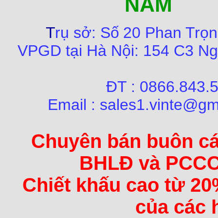
NAM
T
rụ sở:
Số
20 Phan Trọn
VPGD tại Hà Nội:
154 C3 Ng
ĐT : 0866.84
Email : sales1.vinte@gm
Chuyên bán buôn các 
BHLĐ và PCCC 
Chiết khấu cao từ 20
của các 