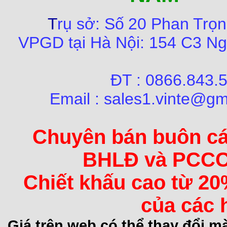
T
rụ sở:
Số
20 Phan Trọn
VPGD tại Hà Nội:
154 C3 Ng
ĐT : 0866.84
Email : sales1.vinte@gm
Chuyên bán buôn các 
BHLĐ và PCCC 
Chiết khấu cao từ 20
của các 
Giá trên web có thể thay đổi 