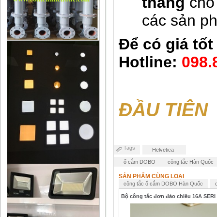
tháng
cho 
các sản p
Để có giá tốt
Hotline:
098.
ĐẦU TIÊN
Tags
Helvetica
ổ cắm DOBO
công tắc Hàn Quốc
SẢN PHẨM CÙNG LOẠI
công tắc ổ cắm DOBO Hàn Quốc
Bộ công tắc đơn đảo chiều 16A SERI