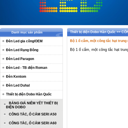
Thiết bị điện Dobo Hàn Quốc >> C
Danh mục sản phẩm
Bộ 1 ổ cắm, một công tắc hạt trung
Đèn Led gia công/OEM
Bộ 1 ổ cắm, một công tắc hạt tru
Đèn Led Rạng Đông
Đèn Led Paragon
Đèn Led - TB điện Roman
Đèn Kentom
Đèn Led Duhal
Thiết bị điện Dobo Hàn Quốc
BẢNG GIÁ NIÊM YẾT THIẾT BỊ
ĐIỆN DOBO
CÔNG TẮC, Ổ CẮM SERI A50
CÔNG TẮC, Ổ CẮM SERI A60