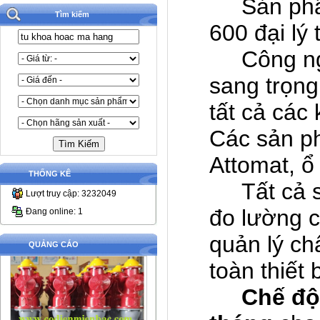
Sản ph
Tìm kiếm
600 đại lý
C
ông n
sang trọng
tất cả các
Các sản p
Attomat, ổ
THỐNG KÊ
Tất cả s
Lượt truy cập: 3232049
đo lường 
Đang online: 1
quản lý ch
QUẢNG CÁO
toàn thiết
Chế độ