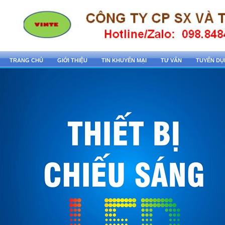
TRANG CHỦ
GIỚI THIỆU
TIN KHUYẾN MẠI
TƯ VẤN
TUYỂN D