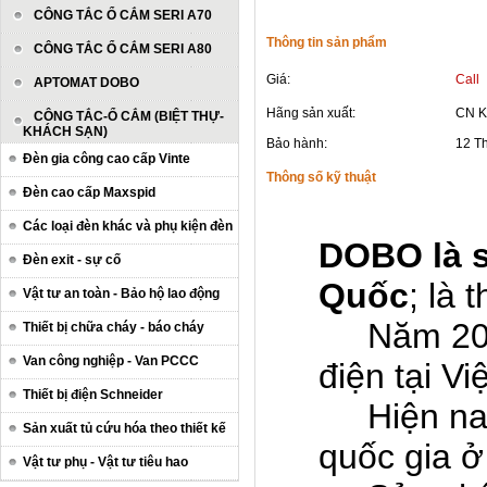
CÔNG TẮC Ổ CẮM SERI A70
Thông tin sản phẩm
CÔNG TẮC Ổ CẮM SERI A80
Giá:
Call
APTOMAT DOBO
Hãng sản xuất:
CN K
CÔNG TẮC-Ổ CẮM (BIỆT THỰ-
KHÁCH SẠN)
Bảo hành:
12 T
Đèn gia công cao cấp Vinte
Thông số kỹ thuật
Đèn cao cấp Maxspid
Các loại đèn khác và phụ kiện đèn
DOBO là s
Đèn exit - sự cố
Quốc
;
là 
Vật tư an toàn - Bảo hộ lao động
Năm 20
Thiết bị chữa cháy - báo cháy
Van công nghiệp - Van PCCC
điện tại V
Thiết bị điện Schneider
Hiện na
Sản xuất tủ cứu hóa theo thiết kế
quốc gia ở
Vật tư phụ - Vật tư tiêu hao