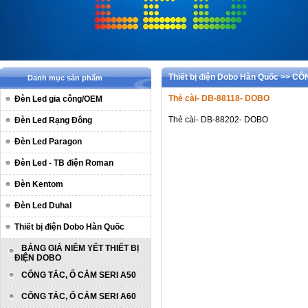
Thiết bị điện Dobo Hàn Quốc >>
Danh mục sản phẩm
Thẻ cài- DB-88118- DOBO
Đèn Led gia công/OEM
Thẻ cài- DB-88202- DOBO
Đèn Led Rạng Đông
Đèn Led Paragon
Đèn Led - TB điện Roman
Đèn Kentom
Đèn Led Duhal
Thiết bị điện Dobo Hàn Quốc
BẢNG GIÁ NIÊM YẾT THIẾT BỊ
ĐIỆN DOBO
CÔNG TẮC, Ổ CẮM SERI A50
CÔNG TẮC, Ổ CẮM SERI A60