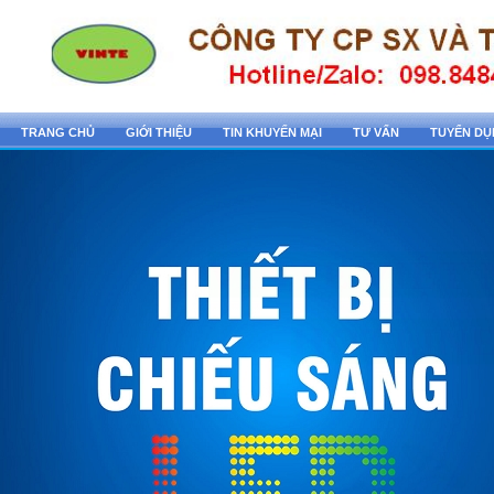
TRANG CHỦ
GIỚI THIỆU
TIN KHUYẾN MẠI
TƯ VẤN
TUYỂN D