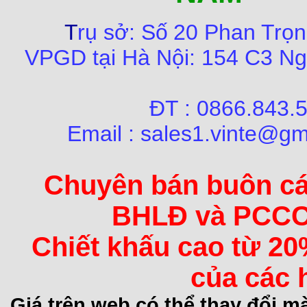
T
rụ sở:
Số
20 Phan Trọn
VPGD tại Hà Nội:
154 C3 Ng
ĐT : 0866.84
Email : sales1.vinte@gm
Chuyên bán buôn các 
BHLĐ và PCCC 
Chiết khấu cao từ 20
của các 
Giá trên web có thể thay đổi 