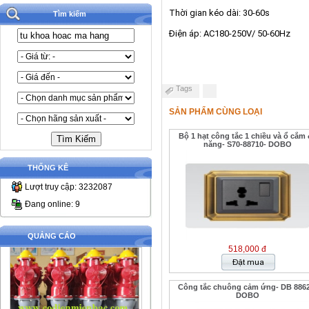
Thời gian kéo dài: 30-60s
Tìm kiếm
Điện áp: AC180-250V/ 50-60Hz
Tags
SẢN PHẨM CÙNG LOẠI
Bộ 1 hạt công tắc 1 chiều và ổ cắm 
năng- S70-88710- DOBO
THỐNG KÊ
Lượt truy cập: 3232087
Đang online: 9
QUẢNG CÁO
518,000 đ
Công tắc chuông cảm ứng- DB 8862
DOBO