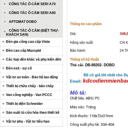
CÔNG TẮC Ổ CẮM SERI A70
CÔNG TẮC Ổ CẮM SERI A80
APTOMAT DOBO
Thông tin sản phẩm
CÔNG TẮC-Ổ CẮM (BIỆT THỰ-
Giá:
348,
KHÁCH SẠN)
Đèn gia công cao cấp Vinte
Hãng sản xuất:
CN K
Đèn cao cấp Maxspid
Bảo hành:
24 T
Các loại đèn khác và phụ kiện đèn
Thông số kỹ thuật
Thẻ cài- DB-88202- DOBO
Đèn exit - sự cố
Để có giá tốt nhất cho Dự
Vật tư an toàn - Bảo hộ lao động
kdcodienmienba
Email:
Thiết bị chữa cháy - báo cháy
M
ô tả:
Van công nghiệp - Van PCCC
Chất liệu: ABS/ PC
Thiết bị điện Schneider
Màu sắc: Trắng
Sản xuất tủ cứu hóa theo thiết kế
Kích thước: 118x72x37mm
Vật tư phụ - Vật tư tiêu hao
Công suất phụ tải: 30A-40A