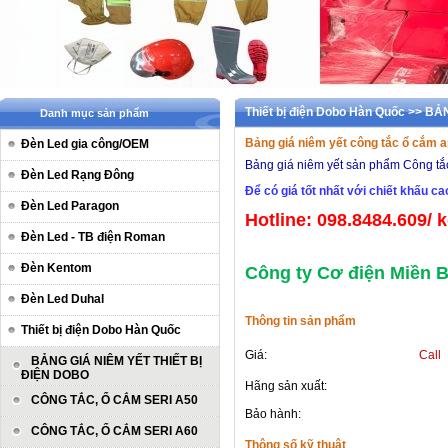
Thiết bị điện Dobo Hàn Quốc >> B
Danh mục sản phẩm
Bảng giá niêm yết công tắc ổ cắm 
Đèn Led gia công/OEM
Bảng giá niêm yết sản phẩm Công tắ
Đèn Led Rạng Đông
Để có giá tốt nhất
với chiết khấu ca
Đèn Led Paragon
Hotline: 098.8484.609
/ 
Đèn Led - TB điện Roman
Đèn Kentom
Công ty Cơ điện Miền B
Đèn Led Duhal
Thông tin sản phẩm
Thiết bị điện Dobo Hàn Quốc
Giá:
Call
BẢNG GIÁ NIÊM YẾT THIẾT BỊ
ĐIỆN DOBO
Hãng sản xuất:
CÔNG TẮC, Ổ CẮM SERI A50
Bảo hành:
CÔNG TẮC, Ổ CẮM SERI A60
Thông số kỹ thuật