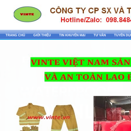
TRANG CHỦ
GIỚI THIỆU
TIN KHUYẾN MẠI
TƯ VẤN
TUYỂN D