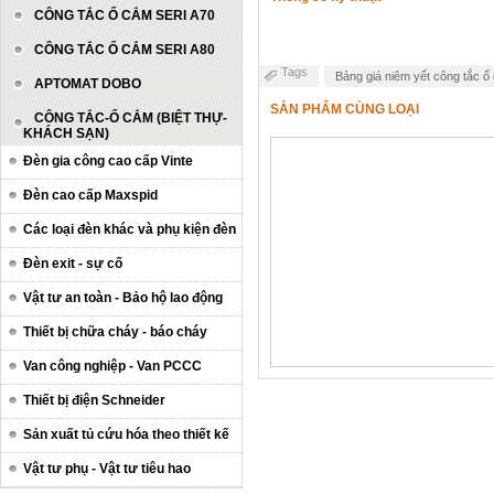
CÔNG TẮC Ổ CẮM SERI A70
CÔNG TẮC Ổ CẮM SERI A80
Tags
Bảng giá niêm yết công tắc 
APTOMAT DOBO
SẢN PHẨM CÙNG LOẠI
CÔNG TẮC-Ổ CẮM (BIỆT THỰ-
KHÁCH SẠN)
Đèn gia công cao cấp Vinte
Đèn cao cấp Maxspid
Các loại đèn khác và phụ kiện đèn
Đèn exit - sự cố
Vật tư an toàn - Bảo hộ lao động
Thiết bị chữa cháy - báo cháy
Van công nghiệp - Van PCCC
Thiết bị điện Schneider
Sản xuất tủ cứu hóa theo thiết kế
Vật tư phụ - Vật tư tiêu hao