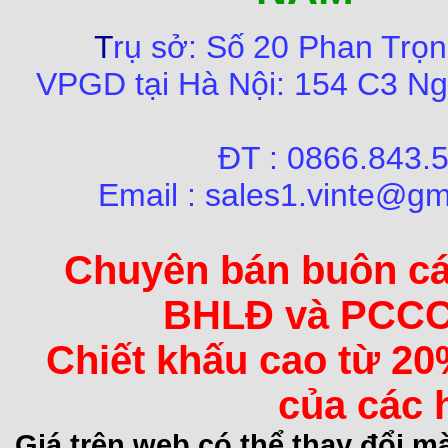
T
rụ sở:
Số
20 Phan Trọn
VPGD tại Hà Nội:
154 C3 Ng
ĐT : 0866.84
Email : sales1.vinte@gm
Chuyên bán buôn các 
BHLĐ và PCCC 
Chiết khấu cao từ 20
của các 
Giá trên web có thể thay đổi 