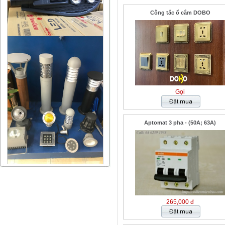
Công tắc ổ cắm DOBO
Gọi
Aptomat 3 pha - (50A; 63A)
265,000 đ