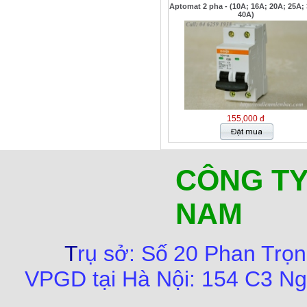
Aptomat 2 pha - (10A; 16A; 20A; 25A;
40A)
155,000 đ
CÔNG TY
NAM
T
rụ sở:
Số
20 Phan Trọn
VPGD tại Hà Nội:
154 C3 Ng