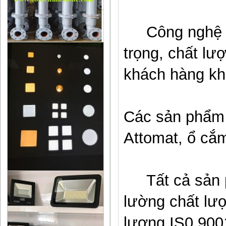
C
ông nghệ
trọng, chất lư
khách hàng kh
Các sản phẩm
Attomat, ổ cắm
Tất cả sản p
lường chất lư
lượng IS0 9001