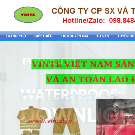
TRANG CHỦ
GIỚI THIỆU
TIN KHUYẾN MẠI
TƯ VẤN
TUYỂN D