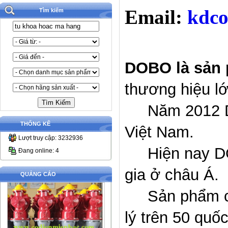
Email:
kdco
Tìm kiếm
DOBO là sản 
thương hiệu
lớ
Năm 2012
THỐNG KÊ
Việt Nam
.
Lượt truy cập: 3232936
Hiện nay 
Đang online: 4
gia ở châu Á
.
QUẢNG CÁO
Sản phẩm
lý trên 50 quố