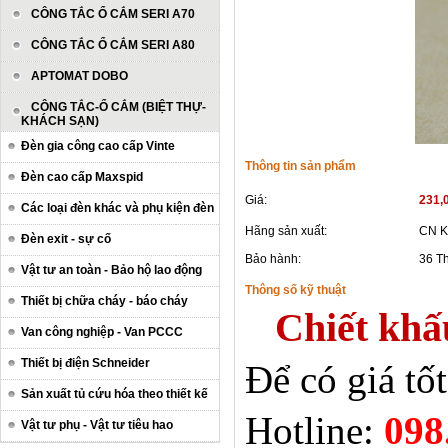
CÔNG TẮC Ổ CẮM SERI A70
CÔNG TẮC Ổ CẮM SERI A80
APTOMAT DOBO
CÔNG TẮC-Ổ CẮM (BIỆT THỰ-
KHÁCH SẠN)
Đèn gia công cao cấp Vinte
Thông tin sản phẩm
Đèn cao cấp Maxspid
Giá:
231,
Các loại đèn khác và phụ kiện đèn
Hãng sản xuất:
CN K
Đèn exit - sự cố
Bảo hành:
36 T
Vật tư an toàn - Bảo hộ lao động
Thông số kỹ thuật
Thiết bị chữa cháy - báo cháy
Chiết khấ
Van công nghiệp - Van PCCC
Thiết bị điện Schneider
Để có giá tố
Sản xuất tủ cứu hóa theo thiết kế
Hotline:
098
Vật tư phụ - Vật tư tiêu hao