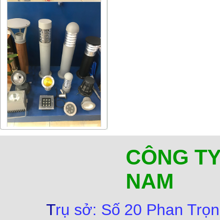
CÔNG TY
NAM
T
rụ sở:
Số
20 Phan Trọn