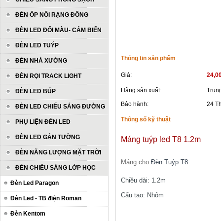
ĐÈN ỐP NỔI RẠNG ĐÔNG
ĐÈN LED ĐỔI MÀU- CẢM BIẾN
ĐÈN LED TUÝP
Thông tin sản phẩm
ĐÈN NHÀ XƯỞNG
Giá:
24,0
ĐÈN RỌI TRACK LIGHT
Hãng sản xuất:
Trun
ĐÈN LED BÚP
Bảo hành:
24 T
ĐÈN LED CHIẾU SÁNG ĐƯỜNG
Thông số kỹ thuật
PHỤ LIỆN ĐÈN LED
ĐÈN LED GẮN TƯỜNG
Máng tuýp led T8 1.2m
ĐÈN NĂNG LƯỢNG MẶT TRỜI
Máng cho
Đèn Tuýp T8
ĐÈN CHIẾU SÁNG LỚP HỌC
Chiều dài: 1.2m
Đèn Led Paragon
Cấu tạo: Nhôm
Đèn Led - TB điện Roman
Đèn Kentom