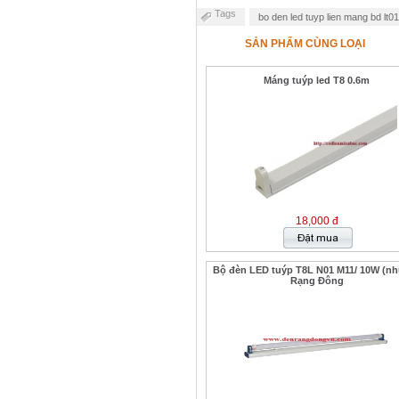
Tags
bo den led tuyp lien mang bd lt0
SẢN PHẨM CÙNG LOẠI
Máng tuýp led T8 0.6m
18,000 đ
Bộ đèn LED tuýp T8L N01 M11/ 10W (nh
Rạng Đông