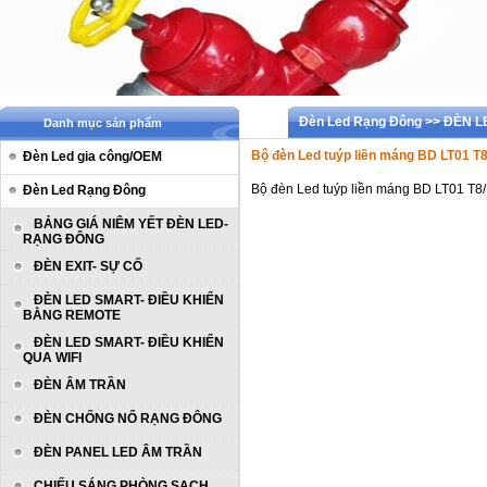
Đèn Led Rạng Đông >> ĐÈN 
Danh mục sản phẩm
Bộ đèn Led tuýp liền máng BD LT01 T
Đèn Led gia công/OEM
Bộ đèn Led tuýp liền máng BD LT01 T
Đèn Led Rạng Đông
BẢNG GIÁ NIÊM YẾT ĐÈN LED-
RẠNG ĐÔNG
ĐÈN EXIT- SỰ CỐ
ĐÈN LED SMART- ĐIỀU KHIỂN
BẰNG REMOTE
ĐÈN LED SMART- ĐIỀU KHIỂN
QUA WIFI
ĐÈN ÂM TRẦN
ĐÈN CHỐNG NỔ RẠNG ĐÔNG
ĐÈN PANEL LED ÂM TRẦN
CHIẾU SÁNG PHÒNG SẠCH