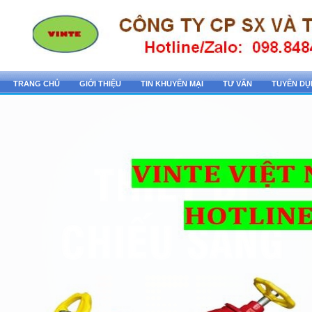
TRANG CHỦ
GIỚI THIỆU
TIN KHUYẾN MẠI
TƯ VẤN
TUYỂN D