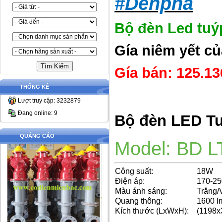
#Denpha
Bộ đèn Led tuý
Gía niêm yết c
Gía bán:
125.1
THỐNG KÊ
Lượt truy cập: 3232879
Đang online: 9
Bộ đèn LED Tu
QUẢNG CÁO
Model: BD L
Công suất:
18W
Điện áp:
170-25
Màu ánh sáng:
Trắng/
Quang thông:
1600 l
Kích thước (LxWxH):
(1198