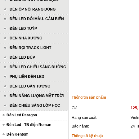
ĐÈN ỐP NỔI RẠNG ĐÔNG
ĐÈN LED ĐỔI MÀU- CẢM BIẾN
ĐÈN LED TUÝP
ĐÈN NHÀ XƯỞNG
ĐÈN RỌI TRACK LIGHT
ĐÈN LED BÚP
ĐÈN LED CHIẾU SÁNG ĐƯỜNG
PHỤ LIỆN ĐÈN LED
ĐÈN LED GẮN TƯỜNG
ĐÈN NĂNG LƯỢNG MẶT TRỜI
Thông tin sản phẩm
ĐÈN CHIẾU SÁNG LỚP HỌC
Giá:
125,
Đèn Led Paragon
Hãng sản xuất:
Viet
Đèn Led - TB điện Roman
Bảo hành:
24 T
Đèn Kentom
Thông số kỹ thuật