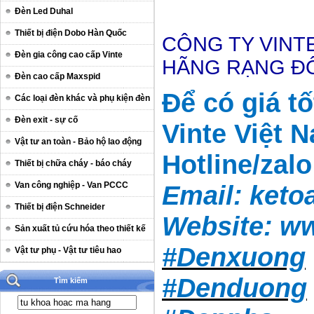
Đèn Led Duhal
Thiết bị điện Dobo Hàn Quốc
CÔNG TY VINTE
Đèn gia công cao cấp Vinte
HÃNG RẠNG 
Đèn cao cấp Maxspid
Để có giá t
Các loại đèn khác và phụ kiện đèn
Đèn exit - sự cố
Vinte Việt 
Vật tư an toàn - Bảo hộ lao động
Hotline/zal
Thiết bị chữa cháy - báo cháy
Van công nghiệp - Van PCCC
Email:
keto
Thiết bị điện Schneider
Website:
ww
Sản xuất tủ cứu hóa theo thiết kế
#Denxuong
Vật tư phụ - Vật tư tiêu hao
#Denduong
Tìm kiếm