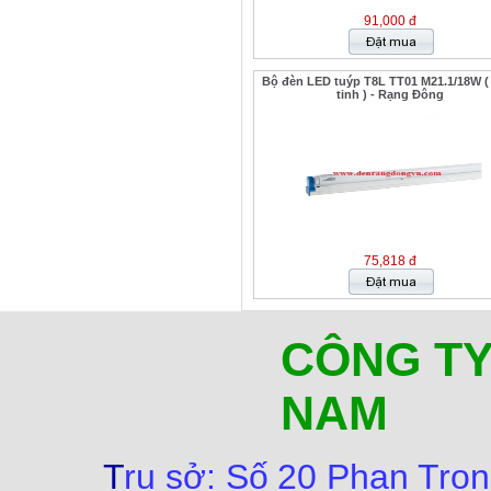
91,000 đ
Bộ đèn LED tuýp T8L TT01 M21.1/18W (
tinh ) - Rạng Đông
75,818 đ
CÔNG TY
NAM
T
rụ sở:
Số
20 Phan Trọn