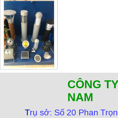
CÔNG TY
NAM
T
rụ sở:
Số
20 Phan Trọn