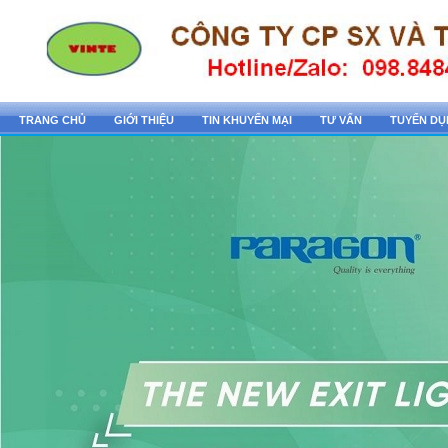
TRANG CHỦ
GIỚI THIỆU
TIN KHUYẾN MẠI
TƯ VẤN
TUYỂN D