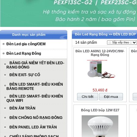
Đèn Led Rạng Đông >> ĐÈN LED BÚP
Danh mục sản phẩm
14 sản phẩm
Đèn Led gia công/OEM
Đèn LED A60N1 12-24VDC/9W-
Đèn
Đèn Led Rạng Đông
Rạng Đông
BẢNG GIÁ NIÊM YẾT ĐÈN LED-
RẠNG ĐÔNG
ĐÈN EXIT- SỰ CỐ
ĐÈN LED SMART- ĐIỀU KHIỂN
BẰNG REMOTE
53,460 đ
ĐÈN LED SMART- ĐIỀU KHIỂN
QUA WIFI
ĐÈN ÂM TRẦN
Bóng LED búp 12W E27
ĐÈN CHỐNG NỔ RẠNG ĐÔNG
ĐÈN PANEL LED ÂM TRẦN
CHIẾU SÁNG PHÒNG SẠCH