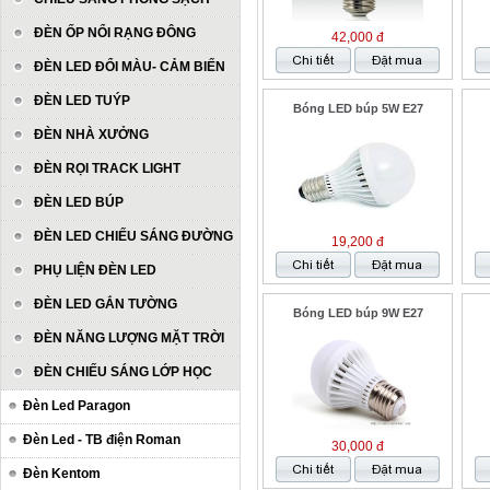
ĐÈN ỐP NỔI RẠNG ĐÔNG
42,000 đ
ĐÈN LED ĐỔI MÀU- CẢM BIẾN
ĐÈN LED TUÝP
Bóng LED búp 5W E27
ĐÈN NHÀ XƯỞNG
ĐÈN RỌI TRACK LIGHT
ĐÈN LED BÚP
ĐÈN LED CHIẾU SÁNG ĐƯỜNG
19,200 đ
PHỤ LIỆN ĐÈN LED
ĐÈN LED GẮN TƯỜNG
Bóng LED búp 9W E27
ĐÈN NĂNG LƯỢNG MẶT TRỜI
ĐÈN CHIẾU SÁNG LỚP HỌC
Đèn Led Paragon
Đèn Led - TB điện Roman
30,000 đ
Đèn Kentom