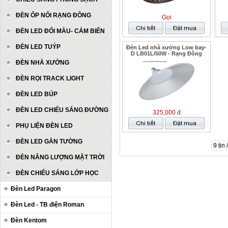
ĐÈN ỐP NỔI RẠNG ĐÔNG
Gọi
ĐÈN LED ĐỔI MÀU- CẢM BIẾN
ĐÈN LED TUÝP
Đèn Led nhà xưởng Low bay-
D LB01L/50W - Rạng Đông
ĐÈN NHÀ XƯỞNG
ĐÈN RỌI TRACK LIGHT
ĐÈN LED BÚP
ĐÈN LED CHIẾU SÁNG ĐƯỜNG
325,000 đ
PHỤ LIỆN ĐÈN LED
ĐÈN LED GẮN TƯỜNG
9 tin
ĐÈN NĂNG LƯỢNG MẶT TRỜI
ĐÈN CHIẾU SÁNG LỚP HỌC
Đèn Led Paragon
Đèn Led - TB điện Roman
Đèn Kentom