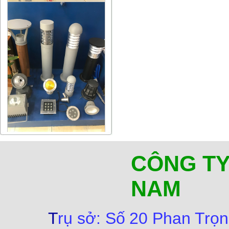
CÔNG TY
NAM
T
rụ sở:
Số
20 Phan Trọn