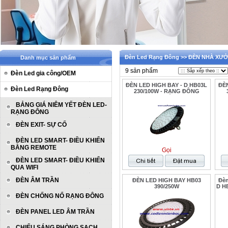
Đèn Led Rạng Đông >> ĐÈN NHÀ XƯ
Danh mục sản phẩm
9 sản phẩm
Đèn Led gia công/OEM
ĐÈN LED HIGH BAY - D HB03L
ĐÈN
Đèn Led Rạng Đông
230/100W - RẠNG ĐÔNG
BẢNG GIÁ NIÊM YẾT ĐÈN LED-
RẠNG ĐÔNG
ĐÈN EXIT- SỰ CỐ
ĐÈN LED SMART- ĐIỀU KHIỂN
BẰNG REMOTE
Gọi
ĐÈN LED SMART- ĐIỀU KHIỂN
QUA WIFI
ĐÈN ÂM TRẦN
ĐÈN LED HIGH BAY HB03
Đèn
390/250W
D H
ĐÈN CHỐNG NỔ RẠNG ĐÔNG
ĐÈN PANEL LED ÂM TRẦN
CHIẾU SÁNG PHÒNG SẠCH