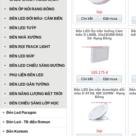
ĐÈN ỐP NỔI RẠNG ĐÔNG
Gọi
ĐÈN LED ĐỔI MÀU- CẢM BIẾN
ĐÈN LED TUÝP
Đèn LED Ốp trần Vuông Cảm
Đè
biến D LN08L 23x23/18W RAD
bi
ĐÈN NHÀ XƯỞNG
SS- Rạng Đông
ĐÈN RỌI TRACK LIGHT
ĐÈN LED BÚP
ĐÈN LED CHIẾU SÁNG ĐƯỜNG
165,175 đ
PHỤ LIỆN ĐÈN LED
ĐÈN LED GẮN TƯỜNG
Đèn LED âm trần downlight đổi
Đèn
màu D AT10L ĐM 110/9W - Rạng
màu
ĐÈN NĂNG LƯỢNG MẶT TRỜI
Đông
ĐÈN CHIẾU SÁNG LỚP HỌC
Đèn Led Paragon
Đèn Led - TB điện Roman
Gọi
Đèn Kentom