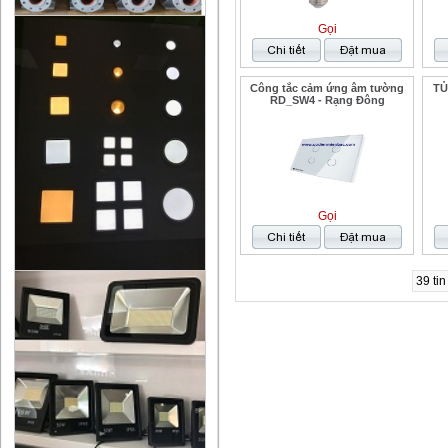
Gọi
Công tắc cảm ứng âm tường
TỦ
RD_SW4 - Rạng Đông
Gọi
39 tin