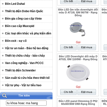
Đèn Led Duhal
Đèn LED âm trần downlight đổi
Đèn
Thiết bị điện Dobo Hàn Quốc
màu D AT10L ĐM 90/7W - Rạng
màu
Đông
Đèn gia công cao cấp Vinte
Đèn cao cấp Maxspid
Các loại đèn khác và phụ kiện đèn
Đèn exit - sự cố
Gọi
Vật tư an toàn - Bảo hộ lao động
Thiết bị chữa cháy - báo cháy
Đèn LED Downlight đổi màu D
Đèn
AT02L ĐM 110/9W - Rạng Đông
AT0
Van công nghiệp - Van PCCC
Thiết bị điện Schneider
Sản xuất tủ cứu hóa theo thiết kế
Vật tư phụ - Vật tư tiêu hao
Gọi
Tìm kiếm
Đèn LED panel Dimming D P02
ĐÈN
60x60/36W DIM-Rạng Đông
RL