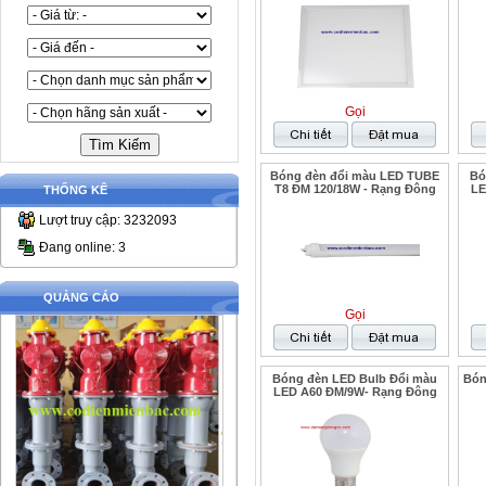
Gọi
Bóng đèn đổi màu LED TUBE
Bó
T8 ĐM 120/18W - Rạng Đông
LE
THỐNG KÊ
Lượt truy cập: 3232093
Đang online: 3
QUẢNG CÁO
Gọi
Bóng đèn LED Bulb Đổi màu
Bón
LED A60 ĐM/9W- Rạng Đông