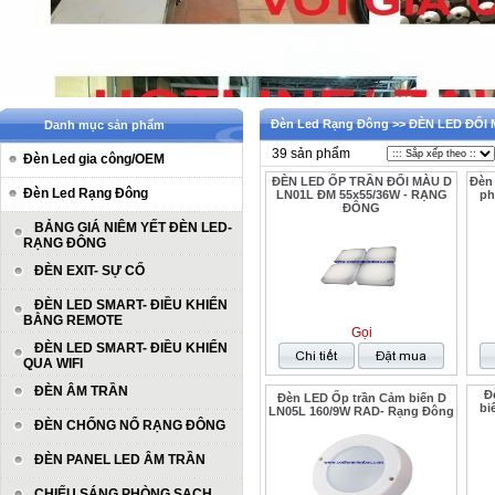
Đèn Led Rạng Đông >> ĐÈN LED ĐỔI
Danh mục sản phẩm
39 sản phẩm
Đèn Led gia công/OEM
ĐÈN LED ỐP TRẦN ĐỔI MÀU D
Đèn
Đèn Led Rạng Đông
LN01L ĐM 55x55/36W - RẠNG
ph
ĐÔNG
BẢNG GIÁ NIÊM YẾT ĐÈN LED-
RẠNG ĐÔNG
ĐÈN EXIT- SỰ CỐ
ĐÈN LED SMART- ĐIỀU KHIỂN
BẰNG REMOTE
Gọi
ĐÈN LED SMART- ĐIỀU KHIỂN
QUA WIFI
ĐÈN ÂM TRẦN
Đ
Đèn LED Ốp trần Cảm biến D
bi
LN05L 160/9W RAD- Rạng Đông
ĐÈN CHỐNG NỔ RẠNG ĐÔNG
ĐÈN PANEL LED ÂM TRẦN
CHIẾU SÁNG PHÒNG SẠCH