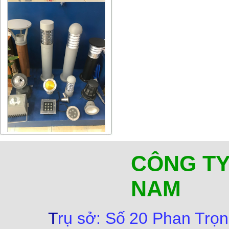
CÔNG TY
NAM
T
rụ sở:
Số
20 Phan Trọn