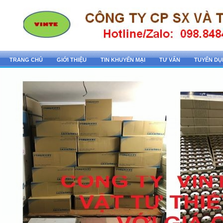
TRANG CHỦ
GIỚI THIỆU
TIN KHUYẾN MẠI
TƯ VẤN
TUYỂN D