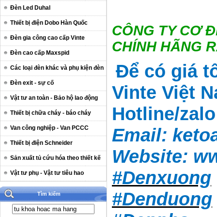
Đèn Led Duhal
Thiết bị điện Dobo Hàn Quốc
CÔNG TY CƠ Đ
Đèn gia công cao cấp Vinte
CHÍNH HÃNG 
Đèn cao cấp Maxspid
Để có giá t
Các loại đèn khác và phụ kiện đèn
Đèn exit - sự cố
Vinte Việt 
Vật tư an toàn - Bảo hộ lao động
Hotline/zal
Thiết bị chữa cháy - báo cháy
Email:
keto
Van công nghiệp - Van PCCC
Thiết bị điện Schneider
Website:
ww
Sản xuất tủ cứu hóa theo thiết kế
#Denxuong
Vật tư phụ - Vật tư tiêu hao
#Denduong
Tìm kiếm