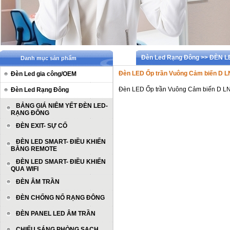
Đèn Led Rạng Đông >> ĐÈN 
Danh mục sản phẩm
Đèn LED Ốp trần Vuông Cảm biến D 
Đèn Led gia công/OEM
Đèn LED Ốp trần Vuông Cảm biến D L
Đèn Led Rạng Đông
BẢNG GIÁ NIÊM YẾT ĐÈN LED-
RẠNG ĐÔNG
ĐÈN EXIT- SỰ CỐ
ĐÈN LED SMART- ĐIỀU KHIỂN
BẰNG REMOTE
ĐÈN LED SMART- ĐIỀU KHIỂN
QUA WIFI
ĐÈN ÂM TRẦN
ĐÈN CHỐNG NỔ RẠNG ĐÔNG
ĐÈN PANEL LED ÂM TRẦN
CHIẾU SÁNG PHÒNG SẠCH