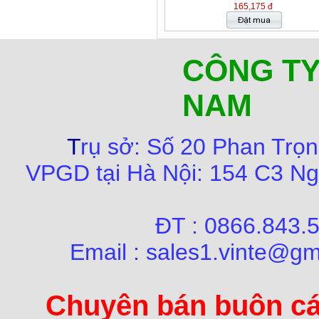
165,175 đ
CÔNG TY
NAM
T
rụ sở:
Số
20 Phan Trọn
VPGD tại Hà Nội:
154 C3 Ng
ĐT : 0866.84
Email : sales1.vinte@gm
Chuyên bán buôn các 