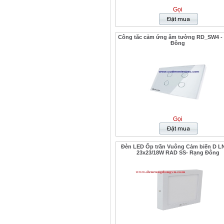
Gọi
Công tắc cảm ứng âm tường RD_SW4 - 
Đông
Gọi
Đèn LED Ốp trần Vuông Cảm biến D L
23x23/18W RAD SS- Rạng Đông