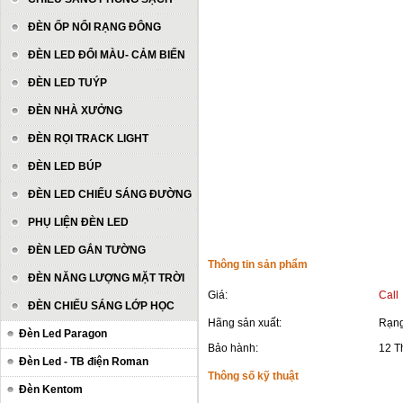
ĐÈN ỐP NỔI RẠNG ĐÔNG
ĐÈN LED ĐỔI MÀU- CẢM BIẾN
ĐÈN LED TUÝP
ĐÈN NHÀ XƯỞNG
ĐÈN RỌI TRACK LIGHT
ĐÈN LED BÚP
ĐÈN LED CHIẾU SÁNG ĐƯỜNG
PHỤ LIỆN ĐÈN LED
ĐÈN LED GẮN TƯỜNG
Thông tin sản phẩm
ĐÈN NĂNG LƯỢNG MẶT TRỜI
Giá:
Call
ĐÈN CHIẾU SÁNG LỚP HỌC
Hãng sản xuất:
Rạng
Đèn Led Paragon
Bảo hành:
12 T
Đèn Led - TB điện Roman
Thông số kỹ thuật
Đèn Kentom