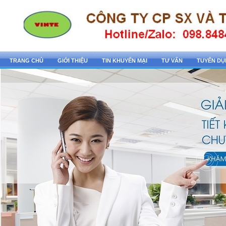
TRANG CHỦ
GIỚI THIỆU
TIN KHUYẾN MẠI
TƯ VẤN
TUYỂN D