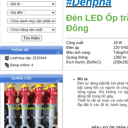
#Denpha
Đèn LED Ốp tr
Đông
Công suất:
18 W
Điện áp:
220 V/5
THỐNG KÊ
Màu ánh sáng:
Trắng/V
Quang thông:
1260 lm
Lượt truy cập: 3233444
Kích thước (DxRxC):
(230x23
Đang online: 4
QUẢNG CÁO
Mô tả:
Đèn tự động bật/tắt khi phát 
bật sáng khi có người di chu
hồng ngoại. Khi không có n
động tắt trong 60 giây.
Thiết bị rất an toàn và siêu t
lắp đặt ở các lối đi, hành lan
ĐÈN LED ỐP TRẦN 