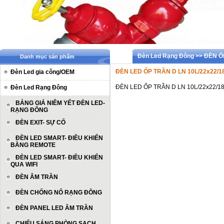
Đèn Led Rạng Đông >> ĐÈN 
Danh mục sản phẩm
ĐÈN LED ỐP TRẦN D LN 10L/22x22/
Đèn Led gia công/OEM
ĐÈN LED ỐP TRẦN D LN 10L/22x22/
Đèn Led Rạng Đông
BẢNG GIÁ NIÊM YẾT ĐÈN LED-
RẠNG ĐÔNG
ĐÈN EXIT- SỰ CỐ
ĐÈN LED SMART- ĐIỀU KHIỂN
BẰNG REMOTE
ĐÈN LED SMART- ĐIỀU KHIỂN
QUA WIFI
ĐÈN ÂM TRẦN
ĐÈN CHỐNG NỔ RẠNG ĐÔNG
ĐÈN PANEL LED ÂM TRẦN
CHIẾU SÁNG PHÒNG SẠCH