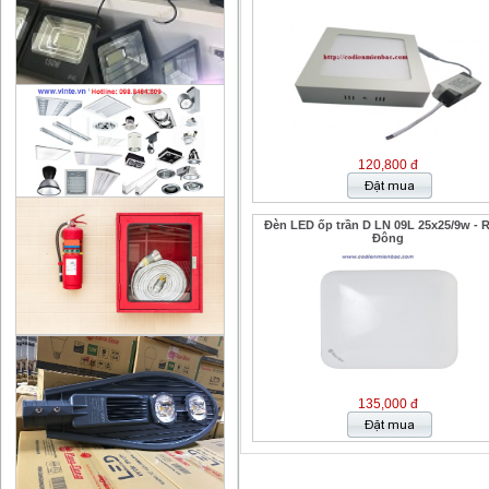
120,800 đ
Đèn LED ốp trần D LN 09L 25x25/9w - 
Đông
135,000 đ