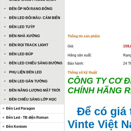
ĐÈN ỐP NỔI RẠNG ĐÔNG
ĐÈN LED ĐỔI MÀU- CẢM BIẾN
ĐÈN LED TUÝP
ĐÈN NHÀ XƯỞNG
Thông tin sản phẩm
ĐÈN RỌI TRACK LIGHT
Giá:
159,
ĐÈN LED BÚP
Hãng sản xuất:
Rạng
ĐÈN LED CHIẾU SÁNG ĐƯỜNG
Bảo hành:
24 T
PHỤ LIỆN ĐÈN LED
Thông số kỹ thuật
CÔNG TY CƠ Đ
ĐÈN LED GẮN TƯỜNG
CHÍNH HÃNG 
ĐÈN NĂNG LƯỢNG MẶT TRỜI
ĐÈN CHIẾU SÁNG LỚP HỌC
Để có giá 
Đèn Led Paragon
Đèn Led - TB điện Roman
Vinte Việt 
Đèn Kentom