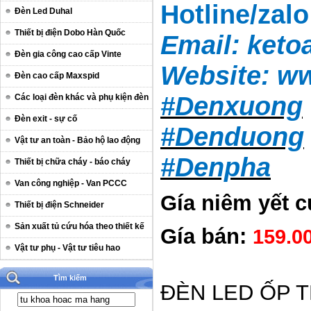
Hotline/zal
Đèn Led Duhal
Thiết bị điện Dobo Hàn Quốc
Email:
keto
Đèn gia công cao cấp Vinte
Website:
ww
Đèn cao cấp Maxspid
#Denxuong
Các loại đèn khác và phụ kiện đèn
Đèn exit - sự cố
#Denduong
Vật tư an toàn - Bảo hộ lao động
#Denpha
Thiết bị chữa cháy - báo cháy
Van công nghiệp - Van PCCC
Gía niêm yết 
Thiết bị điện Schneider
Sản xuất tủ cứu hóa theo thiết kế
Gía bán:
159
.0
Vật tư phụ - Vật tư tiêu hao
Tìm kiếm
ĐÈN LED ỐP T