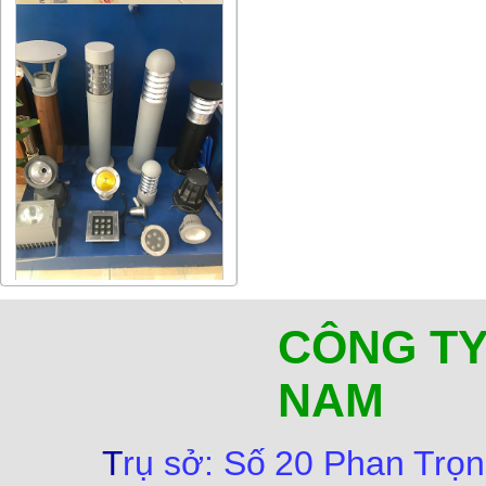
CÔNG TY
NAM
T
rụ sở:
Số
20 Phan Trọn