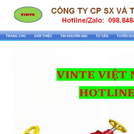
TRANG CHỦ
GIỚI THIỆU
TIN KHUYẾN MẠI
TƯ VẤN
TUYỂN D