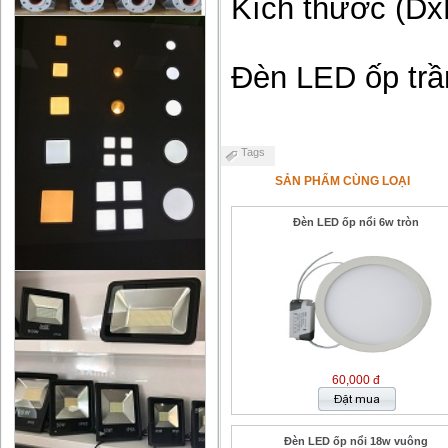
Kích thước (D
Đèn LED ốp trầ
Tags
SẢN PHẨM CÙNG LOẠI
Đèn LED ốp nổi 6w tròn
60,000 đ
Đèn LED ốp nổi 18w vuông