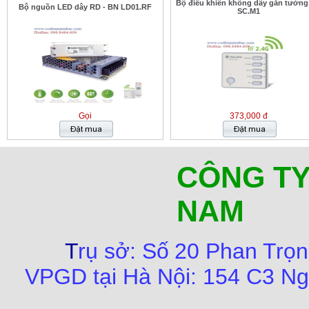
Bộ điều khiển không dây gắn tườn
Bộ nguồn LED dây RD - BN LD01.RF
SC.M1
Gọi
373,000 đ
CÔNG TY
NAM
T
rụ sở:
Số
20 Phan Trọn
VPGD tại Hà Nội:
154 C3 Ng