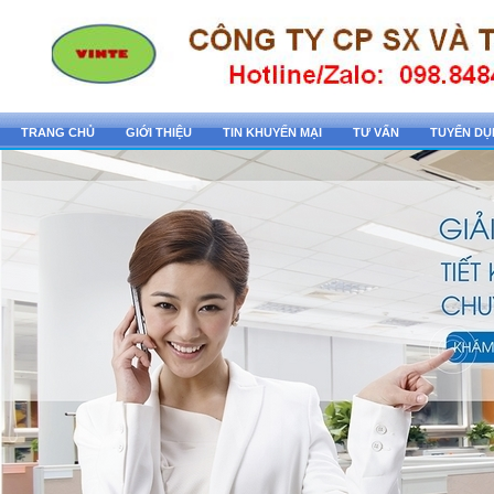
TRANG CHỦ
GIỚI THIỆU
TIN KHUYẾN MẠI
TƯ VẤN
TUYỂN D