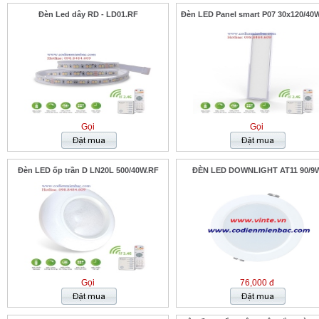
Đèn Led dây RD - LD01.RF
Đèn LED Panel smart P07 30x120/40
Gọi
Gọi
Đèn LED ốp trần D LN20L 500/40W.RF
ĐÈN LED DOWNLIGHT AT11 90/9
Gọi
76,000 đ