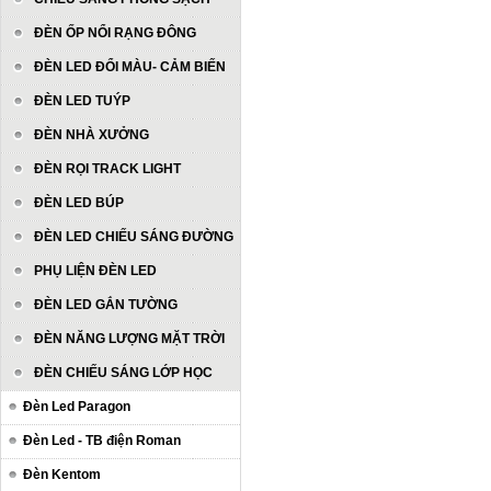
ĐÈN ỐP NỔI RẠNG ĐÔNG
ĐÈN LED ĐỔI MÀU- CẢM BIẾN
ĐÈN LED TUÝP
ĐÈN NHÀ XƯỞNG
ĐÈN RỌI TRACK LIGHT
ĐÈN LED BÚP
ĐÈN LED CHIẾU SÁNG ĐƯỜNG
PHỤ LIỆN ĐÈN LED
ĐÈN LED GẮN TƯỜNG
ĐÈN NĂNG LƯỢNG MẶT TRỜI
ĐÈN CHIẾU SÁNG LỚP HỌC
Đèn Led Paragon
Đèn Led - TB điện Roman
Đèn Kentom