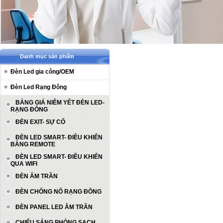
Danh mục sản phẩm
Đèn Led gia công/OEM
Đèn Led Rạng Đông
BẢNG GIÁ NIÊM YẾT ĐÈN LED-
RẠNG ĐÔNG
ĐÈN EXIT- SỰ CỐ
ĐÈN LED SMART- ĐIỀU KHIỂN
BẰNG REMOTE
ĐÈN LED SMART- ĐIỀU KHIỂN
QUA WIFI
ĐÈN ÂM TRẦN
ĐÈN CHỐNG NỔ RẠNG ĐÔNG
ĐÈN PANEL LED ÂM TRẦN
CHIẾU SÁNG PHÒNG SẠCH