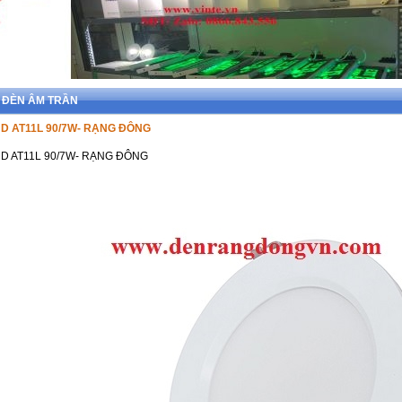
> ĐÈN ÂM TRẦN
D AT11L 90/7W- RẠNG ĐÔNG
D AT11L 90/7W- RẠNG ĐÔNG