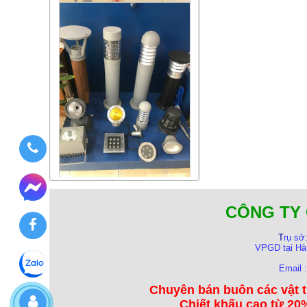
CÔNG TY 
T
rụ sở
VPGD tại Hà
Email 
Chuyên bán buôn các vật t
Chiết khấu cao từ 20%