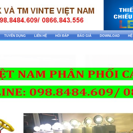
TUYỂN DỤNG
LIÊN HỆ
HỎI ĐÁP
BÁO GIÁ
DOWNLOAD
HỆ