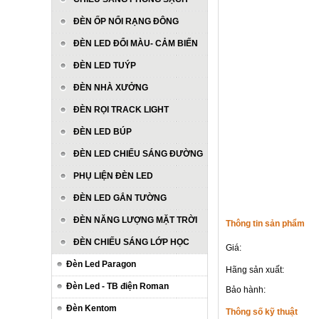
ĐÈN ỐP NỔI RẠNG ĐÔNG
ĐÈN LED ĐỔI MÀU- CẢM BIẾN
ĐÈN LED TUÝP
ĐÈN NHÀ XƯỞNG
ĐÈN RỌI TRACK LIGHT
ĐÈN LED BÚP
ĐÈN LED CHIẾU SÁNG ĐƯỜNG
PHỤ LIỆN ĐÈN LED
ĐÈN LED GẮN TƯỜNG
ĐÈN NĂNG LƯỢNG MẶT TRỜI
Thông tin sản phẩm
ĐÈN CHIẾU SÁNG LỚP HỌC
Giá:
Đèn Led Paragon
Hãng sản xuất:
Đèn Led - TB điện Roman
Bảo hành:
Đèn Kentom
Thông số kỹ thuật