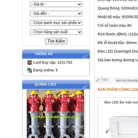
Quang thông: 630lm/61
Nhiệt độ màu: 6500K/3
Chỉ số hoàn màu 80
Kích thước (ØxH): (11
ĐK lỗ khoét trần: 90mm
Đèn LED Downlight Driv
THỐNG KÊ
Giá bán tương đương các
Lượt truy cập: 3231783
Đang online: 6
Tags
den led downli
QUẢNG CÁO
SẢN PHẨM CÙNG LOẠ
Đèn LED âm trần m