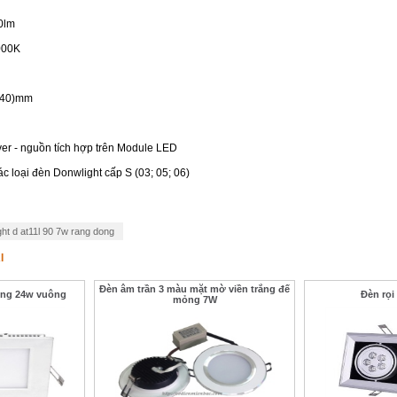
0lm
000K
8x40)mm
er - nguồn tích hợp trên Module LED
 loại đèn Donwlight cấp S (03; 05; 06)
ght d at11l 90 7w rang dong
I
Đèn âm trần 3 màu mặt mờ viền trắng đế
ỏng 24w vuông
Đèn rọi
mỏng 7W