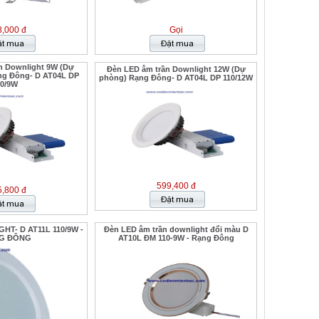
,000 đ
Gọi
n Downlight 9W (Dự
Đèn LED âm trần Downlight 12W (Dự
ng Đông- D AT04L DP
phòng) Rạng Đông- D AT04L DP 110/12W
0/9W
599,400 đ
,800 đ
T- D AT11L 110/9W -
Đèn LED âm trần downlight đổi màu D
G ĐÔNG
AT10L ĐM 110-9W - Rạng Đông