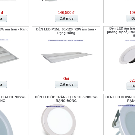
 đ
146,500 đ
198
Đèn LED âm trầ
W âm trần - Rạng
ĐÈN LED M15L_60x120_72W âm trần -
phòng sự cố) Rạ
Rạng Đông
9
Gọi
625
D AT11L 90/7W-
ĐÈN LED ỐP TRẦN - D LN 11L/220/18W-
ĐÈN LED DOWNLIGH
ÔNG
RẠNG ĐÔNG
RẠN