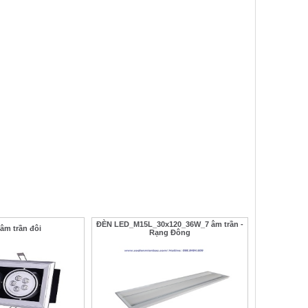
ĐÈN LED_M15L_30x120_36W_7 âm trần -
 âm trần đôi
Rạng Đông