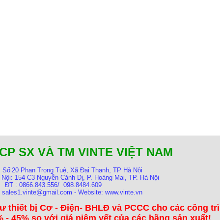
CP SX VÀ TM VINTE VIỆT NAM
:
Số
20 Phan Trọng Tuệ, Xã Đại Thanh, TP Hà Nội
 Nội:
154 C3 Nguyễn Cảnh Dị, P. Hoàng Mai, TP. Hà Nội
ĐT : 0866.843.556/ 098.8484.609
: sales1.vinte@gmail.com - Website: www.vinte.vn
ư thiết bị Cơ - Điện- BHLĐ và PCCC cho các công tr
 - 45% so với giá niêm yết của các hãng sản xuất!