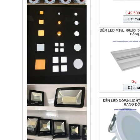
149,500
ĐÈN LED M15L_60x60_36
Đông
Gọi
ĐÈN LED DOWNLIGHT 
RẠNG Đ