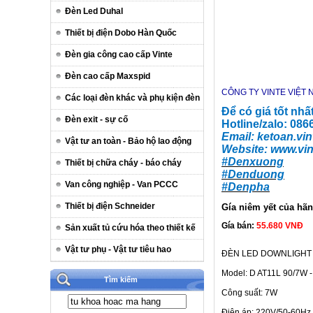
Đèn Led Duhal
Thiết bị điện Dobo Hàn Quốc
Đèn gia công cao cấp Vinte
Đèn cao cấp Maxspid
CÔNG TY VINTE VIỆT
Các loại đèn khác và phụ kiện đèn
Để có giá tốt nhấ
Đèn exit - sự cố
Hotline/zalo: 08
Email:
ketoan.vin
Vật tư an toàn - Bảo hộ lao động
Website:
www.vin
#Denxuong
Thiết bị chữa cháy - báo cháy
#Denduong
Van công nghiệp - Van PCCC
#Denpha
Thiết bị điện Schneider
Gía niêm yết của hã
Gía bán:
55.680 VNĐ
Sản xuất tủ cứu hóa theo thiết kế
Vật tư phụ - Vật tư tiêu hao
ĐÈN LED DOWNLIGHT 
Model: D AT11L 90/7W 
Tìm kiếm
Công suất: 7W
Điện áp: 220V/50-60Hz