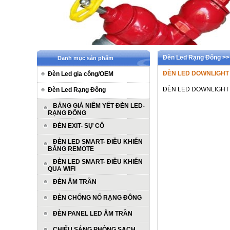
Đèn Led Rạng Đông >
Danh mục sản phẩm
ĐÈN LED DOWNLIGHT 
Đèn Led gia công/OEM
ĐÈN LED DOWNLIGHT 
Đèn Led Rạng Đông
BẢNG GIÁ NIÊM YẾT ĐÈN LED-
RẠNG ĐÔNG
ĐÈN EXIT- SỰ CỐ
ĐÈN LED SMART- ĐIỀU KHIỂN
BẰNG REMOTE
ĐÈN LED SMART- ĐIỀU KHIỂN
QUA WIFI
ĐÈN ÂM TRẦN
ĐÈN CHỐNG NỔ RẠNG ĐÔNG
ĐÈN PANEL LED ÂM TRẦN
CHIẾU SÁNG PHÒNG SẠCH