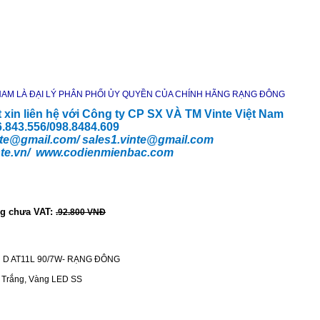
 NAM LÀ ĐẠI LÝ PHÂN PHỐI ỦY QUYỀN CỦA CHÍNH HÃNG RẠNG ĐÔNG
t xin liên hệ với Công ty CP SX VÀ TM Vinte Việt Nam
66.843.556/098.8484.609
te
@gmail.com/
sales1.vinte@gmail.com
te.vn/
www.codienmienbac.com
ng chưa VAT:
.92.800 VNĐ
D AT11L 90/7W- RẠNG ĐÔNG
- Trắng, Vàng LED SS