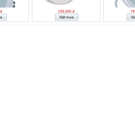
 đ
159,000 đ
78