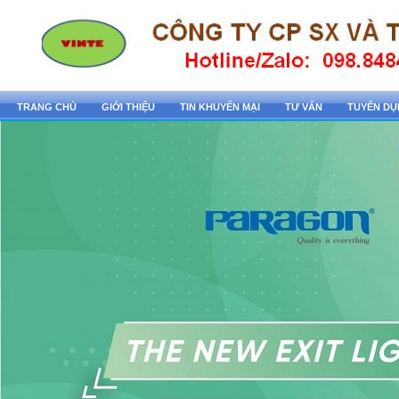
TRANG CHỦ
GIỚI THIỆU
TIN KHUYẾN MẠI
TƯ VẤN
TUYỂN D