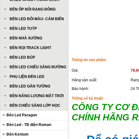
ĐÈN ỐP NỔI RẠNG ĐÔNG
ĐÈN LED ĐỔI MÀU- CẢM BIẾN
ĐÈN LED TUÝP
ĐÈN NHÀ XƯỞNG
ĐÈN RỌI TRACK LIGHT
ĐÈN LED BÚP
Thông tin sản phẩm
ĐÈN LED CHIẾU SÁNG ĐƯỜNG
Giá:
78,6
PHỤ LIỆN ĐÈN LED
Hãng sản xuất:
Rạng
ĐÈN LED GẮN TƯỜNG
Bảo hành:
24 T
ĐÈN NĂNG LƯỢNG MẶT TRỜI
Thông số kỹ thuật
CÔNG TY CƠ Đ
ĐÈN CHIẾU SÁNG LỚP HỌC
CHÍNH HÃNG 
Đèn Led Paragon
Đèn Led - TB điện Roman
Đèn Kentom