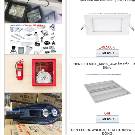
149,500 đ
ĐÈN LED M15L_60x60_36W âm trần - 
Đông
Gọi
ĐÈN LED DOWNLIGHT D AT11L 90/7W-
ĐÔNG