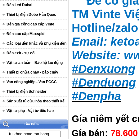
Để có giá
Đèn Led Duhal
TM Vinte Vi
Thiết bị điện Dobo Hàn Quốc
Hotline/zal
Đèn gia công cao cấp Vinte
Đèn cao cấp Maxspid
Email:
keto
Các loại đèn khác và phụ kiện đèn
Website:
ww
Đèn exit - sự cố
Vật tư an toàn - Bảo hộ lao động
#Denxuong
Thiết bị chữa cháy - báo cháy
#Denduong
Van công nghiệp - Van PCCC
Thiết bị điện Schneider
#Denpha
Sản xuất tủ cứu hóa theo thiết kế
Vật tư phụ - Vật tư tiêu hao
Gía niêm yết 
Tìm kiếm
Gía bán:
78.60