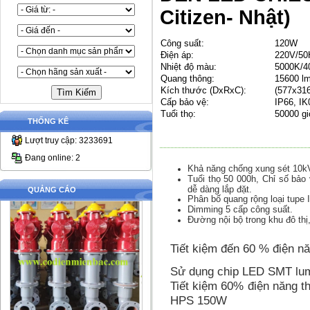
Citizen- Nhật)
Công suất:
120W
Điện áp:
220V/50
Nhiệt độ màu:
5000K/4
Quang thông:
15600 l
Kích thước (DxRxC):
(577x31
Cấp bảo vệ:
IP66, IK
Tuổi thọ:
50000 g
THỐNG KÊ
Lượt truy cập: 3233691
Đang online: 2
Khả năng chống xung sét 10k
Tuổi thọ 50 000h, Chỉ số bảo v
dễ dàng lắp đặt.
QUẢNG CÁO
Phân bố quang rộng loại tupe I
Dimming 5 cấp công suất.
Đường nội bộ trong khu đô thị
Tiết kiệm đến 60 % điện n
Sử dụng chip LED SMT lumi
Tiết kiệm 60% điện năng 
HPS 150W