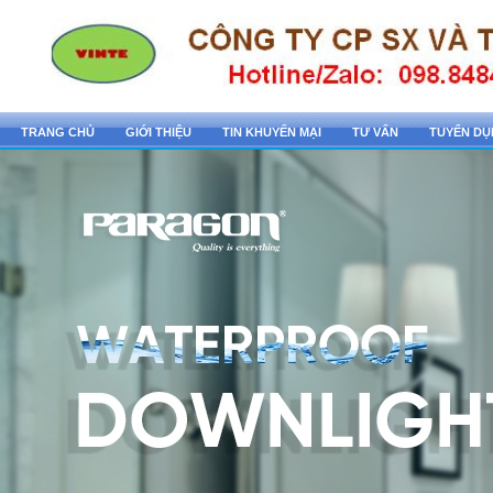
TRANG CHỦ
GIỚI THIỆU
TIN KHUYẾN MẠI
TƯ VẤN
TUYỂN D