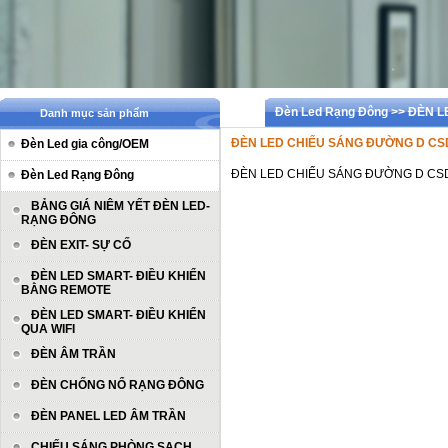
Đèn Led Rạng Đông >> ĐÈN
Danh mục sản phẩm
ĐÈN LED CHIẾU SÁNG ĐƯỜNG D CS
Đèn Led gia công/OEM
ĐÈN LED CHIẾU SÁNG ĐƯỜNG D CSD04
Đèn Led Rạng Đông
BẢNG GIÁ NIÊM YẾT ĐÈN LED-
RẠNG ĐÔNG
ĐÈN EXIT- SỰ CỐ
ĐÈN LED SMART- ĐIỀU KHIỂN
BẰNG REMOTE
ĐÈN LED SMART- ĐIỀU KHIỂN
QUA WIFI
ĐÈN ÂM TRẦN
ĐÈN CHỐNG NỔ RẠNG ĐÔNG
ĐÈN PANEL LED ÂM TRẦN
CHIẾU SÁNG PHÒNG SẠCH