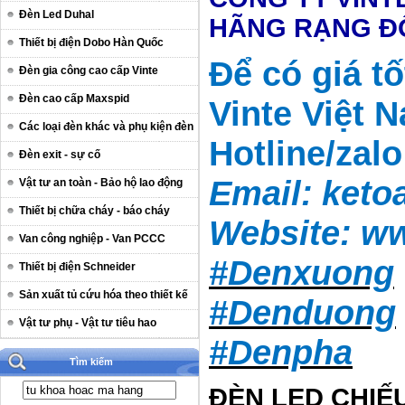
Đèn Led Duhal
HÃNG RẠNG 
Thiết bị điện Dobo Hàn Quốc
Để có giá t
Đèn gia công cao cấp Vinte
Đèn cao cấp Maxspid
Vinte Việt 
Các loại đèn khác và phụ kiện đèn
Hotline/zal
Đèn exit - sự cố
Email:
keto
Vật tư an toàn - Bảo hộ lao động
Thiết bị chữa cháy - báo cháy
Website:
ww
Van công nghiệp - Van PCCC
#Denxuong
Thiết bị điện Schneider
Sản xuất tủ cứu hóa theo thiết kế
#Denduong
Vật tư phụ - Vật tư tiêu hao
#Denpha
Tìm kiếm
ĐÈN LED CHIẾ