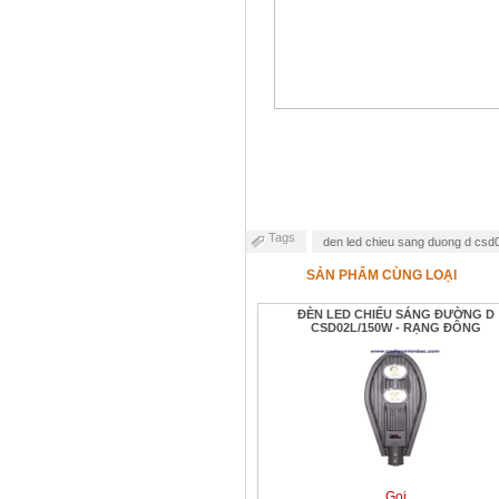
Tags
den led chieu sang duong d csd
SẢN PHẨM CÙNG LOẠI
ĐÈN LED CHIẾU SÁNG ĐƯỜNG D
CSD02L/150W - RẠNG ĐÔNG
Gọi