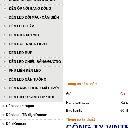
ĐÈN ỐP NỔI RẠNG ĐÔNG
ĐÈN LED ĐỔI MÀU- CẢM BIẾN
ĐÈN LED TUÝP
ĐÈN NHÀ XƯỞNG
ĐÈN RỌI TRACK LIGHT
ĐÈN LED BÚP
ĐÈN LED CHIẾU SÁNG ĐƯỜNG
PHỤ LIỆN ĐÈN LED
ĐÈN LED GẮN TƯỜNG
Thông tin sản phẩm
ĐÈN NĂNG LƯỢNG MẶT TRỜI
Giá:
Call
ĐÈN CHIẾU SÁNG LỚP HỌC
Hãng sản xuất:
Rạng
Đèn Led Paragon
Bảo hành:
60 T
Đèn Led - TB điện Roman
Thông số kỹ thuật
Đèn Kentom
CÔNG TY VINTE