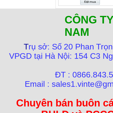
CÔNG TY
NAM
T
rụ sở:
Số
20 Phan Trọn
VPGD tại Hà Nội:
154 C3 Ng
ĐT : 0866.84
Email : sales1.vinte@gm
Chuyên bán buôn các 