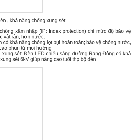
èn , khả năng chống xung sét
 chống xâm nhập (IP: Index protection) chỉ mức độ bảo vệ
ác vật rắn, hơn nước.
èn có khả năng chống lọt bụi hoàn toàn; bảo vệ chống nước,
 cao phun từ mọi hướng
 xung sét: Đèn LED chiếu sáng đường Rạng Đông có khả
xung sét 6kV giúp nâng cao tuổi thọ bộ đèn