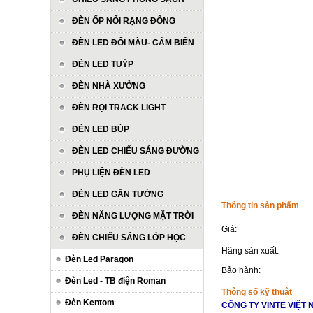
ĐÈN ỐP NỔI RẠNG ĐÔNG
ĐÈN LED ĐỔI MÀU- CẢM BIẾN
ĐÈN LED TUÝP
ĐÈN NHÀ XƯỞNG
ĐÈN RỌI TRACK LIGHT
ĐÈN LED BÚP
ĐÈN LED CHIẾU SÁNG ĐƯỜNG
PHỤ LIỆN ĐÈN LED
ĐÈN LED GẮN TƯỜNG
Thông tin sản phẩm
ĐÈN NĂNG LƯỢNG MẶT TRỜI
Giá:
ĐÈN CHIẾU SÁNG LỚP HỌC
Hãng sản xuất:
Đèn Led Paragon
Bảo hành:
Đèn Led - TB điện Roman
Thông số kỹ thuật
Đèn Kentom
CÔNG TY VINTE VIỆT