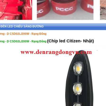
>> ĐÈN LED CHIẾU SÁNG ĐƯỜNG
ường - D CSD02L/200W - Rạng Đông
(Chip led Citizen- Nhật)
ường - D CSD02L/200W - Rạng Đông