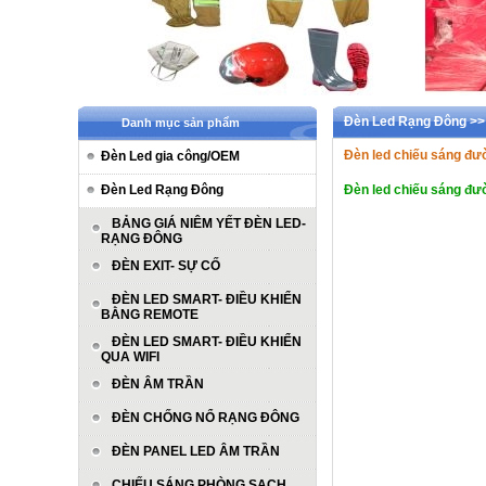
Đèn Led Rạng Đông 
Danh mục sản phẩm
Đèn led chiếu sáng đ
Đèn Led gia công/OEM
Đèn Led Rạng Đông
Đèn led chiếu sáng đ
BẢNG GIÁ NIÊM YẾT ĐÈN LED-
RẠNG ĐÔNG
ĐÈN EXIT- SỰ CỐ
ĐÈN LED SMART- ĐIỀU KHIỂN
BẰNG REMOTE
ĐÈN LED SMART- ĐIỀU KHIỂN
QUA WIFI
ĐÈN ÂM TRẦN
ĐÈN CHỐNG NỔ RẠNG ĐÔNG
ĐÈN PANEL LED ÂM TRẦN
CHIẾU SÁNG PHÒNG SẠCH