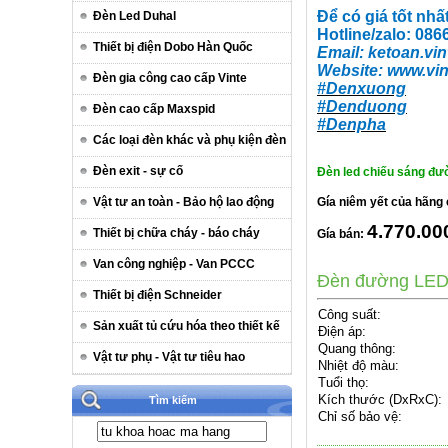
Để có giá tốt nhấ
Đèn Led Duhal
Hotline/zalo: 08
Thiết bị điện Dobo Hàn Quốc
Email:
ketoan.vin
Website:
www.vin
Đèn gia công cao cấp Vinte
#Denxuong
#Denduong
Đèn cao cấp Maxspid
#Denpha
Các loại đèn khác và phụ kiện đèn
Đèn exit - sự cố
Đèn led chiếu sáng đ
Vật tư an toàn - Bảo hộ lao động
Gía niêm yết của hãng
4.770.0
Thiết bị chữa cháy - báo cháy
Gía bán:
Van công nghiệp - Van PCCC
Đèn đường LED
Thiết bị điện Schneider
Công suất:
Sản xuất tủ cứu hóa theo thiết kế
Điện áp:
Quang thông:
Vật tư phụ - Vật tư tiêu hao
Nhiệt độ màu:
Tuổi thọ:
Kích thước (DxRxC):
Tìm kiếm
Chỉ số bảo vệ: