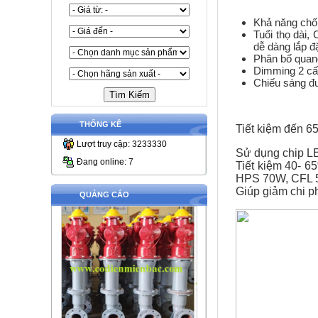
Khả năng chố
Tuổi thọ dài, 
dễ dàng lắp đặ
Phân bố quang 
Dimming 2 cấ
Chiếu sáng 
THỐNG KÊ
Tiết kiệm đến 6
Lượt truy cập: 3233330
Sử dụng chip L
Đang online: 7
Tiết kiệm 40- 
HPS 70W, CFL
Giúp giảm chi ph
QUẢNG CÁO