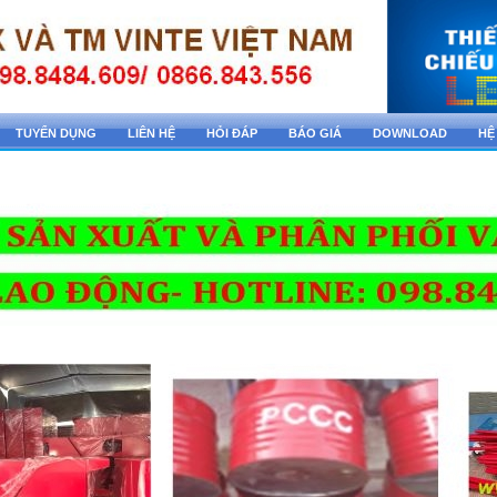
TUYỂN DỤNG
LIÊN HỆ
HỎI ĐÁP
BÁO GIÁ
DOWNLOAD
HỆ