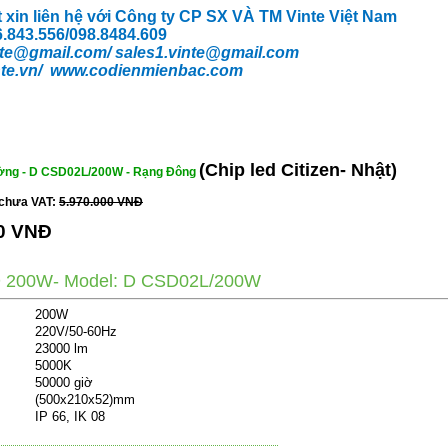
t xin liên hệ với Công ty CP SX VÀ TM Vinte Việt Nam
66.843.556/098.8484.609
te
@gmail.com/
sales1.vinte@gmail.com
te.vn/
www.codienmienbac.com
(Chip led Citizen- Nhật)
ường - D CSD02L/200W - Rạng Đông
 chưa VAT:
5.970.000 VNĐ
00 VNĐ
 200W- Model: D CSD02L/200W
200W
220V/50-60Hz
23000 lm
5000K
50000 giờ
(500x210x52)mm
IP 66, IK 08