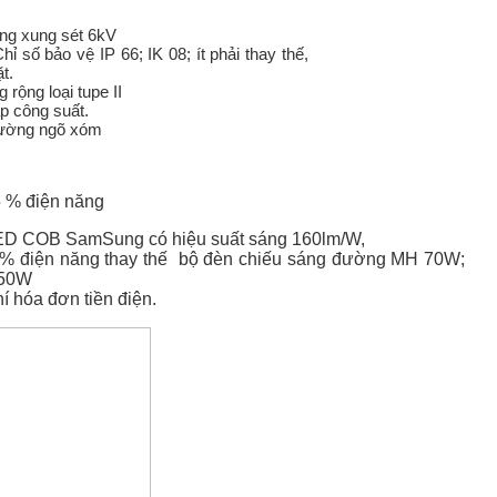
ng xung sét 6kV
Chỉ số bảo vệ IP 66; IK 08; ít phải thay thế,
t.
rộng loại tupe II
p công suất.
đường ngõ xóm
5 % điện năng
ED COB SamSung có hiệu suất sáng 160lm/W,
65% điện năng thay thế bộ đèn chiếu sáng đường MH 70W;
 50W
í hóa đơn tiền điện.