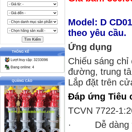
Model: D CD01
theo yêu cầu.
Ứng dụng
THỐNG KÊ
Chiếu sáng chỉ 
Lượt truy cập: 3233096
Đang online: 4
đường, trung 
Lắp đặt trên c
QUẢNG CÁO
Đáp ứng Tiêu 
TCVN 7722-1:20
·
Dễ dàng 