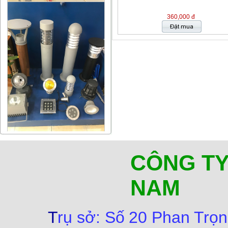
360,000 đ
CÔNG TY
NAM
T
rụ sở:
Số
20 Phan Trọn