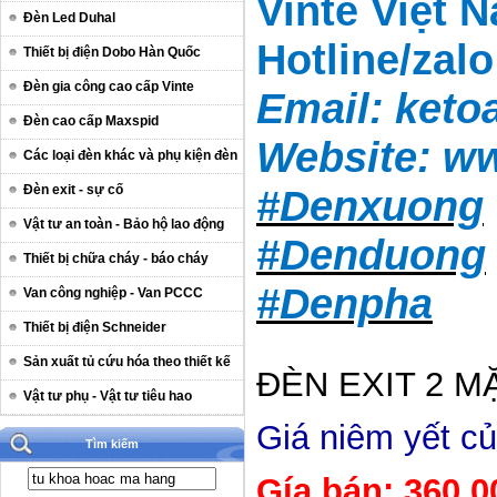
Vinte Việt 
Đèn Led Duhal
Hotline/zal
Thiết bị điện Dobo Hàn Quốc
Đèn gia công cao cấp Vinte
Email:
keto
Đèn cao cấp Maxspid
Website:
ww
Các loại đèn khác và phụ kiện đèn
Đèn exit - sự cố
#Denxuong
Vật tư an toàn - Bảo hộ lao động
#Denduong
Thiết bị chữa cháy - báo cháy
#Denpha
Van công nghiệp - Van PCCC
Thiết bị điện Schneider
Sản xuất tủ cứu hóa theo thiết kế
ĐÈN EXIT 2 M
Vật tư phụ - Vật tư tiêu hao
Giá niêm yết c
Tìm kiếm
Gía bán: 360.