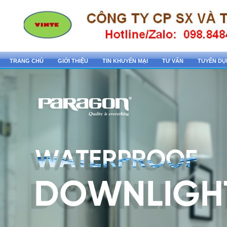
TRANG CHỦ
GIỚI THIỆU
TIN KHUYẾN MẠI
TƯ VẤN
TUYỂN D