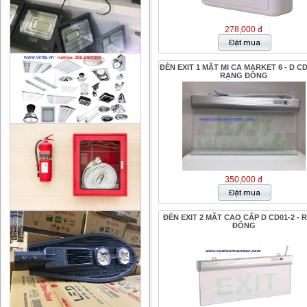
278,000 đ
ĐÈN EXIT 1 MẶT MI CA MARKET 6 - D CD
RẠNG ĐÔNG
350,000 đ
ĐÈN EXIT 2 MẶT CAO CẤP D CD01-2 -
ĐÔNG