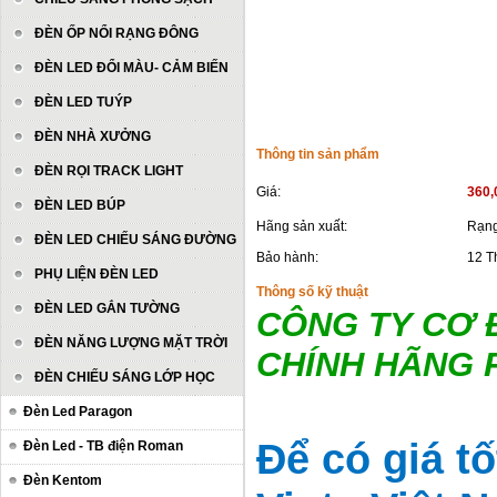
ĐÈN ỐP NỔI RẠNG ĐÔNG
ĐÈN LED ĐỔI MÀU- CẢM BIẾN
ĐÈN LED TUÝP
ĐÈN NHÀ XƯỞNG
Thông tin sản phẩm
ĐÈN RỌI TRACK LIGHT
Giá:
360,
ĐÈN LED BÚP
Hãng sản xuất:
Rạng
ĐÈN LED CHIẾU SÁNG ĐƯỜNG
Bảo hành:
12 T
PHỤ LIỆN ĐÈN LED
Thông số kỹ thuật
ĐÈN LED GẮN TƯỜNG
CÔNG TY CƠ Đ
ĐÈN NĂNG LƯỢNG MẶT TRỜI
CHÍNH HÃNG
ĐÈN CHIẾU SÁNG LỚP HỌC
Đèn Led Paragon
Để có giá t
Đèn Led - TB điện Roman
Đèn Kentom