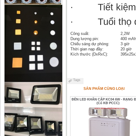
·
Tiết kiệ
·
Tuổi thọ 
Công suất:
2,2W
Dung lượng pin:
400 mA
Chiếu sáng dự phòng:
3 giờ
Thời gian nạp đầy:
20 giờ
Kích thước (DxRxC):
395x25
Tags
SẢN PHẨM CÙNG LOẠI
ĐÈN LED KHẨN CẤP KC04 6W - RẠNG
(Có KĐ PCCC)