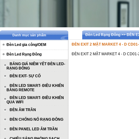
Đèn Led Rạng Đông >> ĐÈN E
Danh mục sản phẩm
ĐÈN EXIT 2 MẶT MARKET 4 - D CD01
Đèn Led gia công/OEM
ĐÈN EXIT 2 MẶT MARKET 4 - D CD01
Đèn Led Rạng Đông
BẢNG GIÁ NIÊM YẾT ĐÈN LED-
RẠNG ĐÔNG
ĐÈN EXIT- SỰ CỐ
ĐÈN LED SMART- ĐIỀU KHIỂN
BẰNG REMOTE
ĐÈN LED SMART- ĐIỀU KHIỂN
QUA WIFI
ĐÈN ÂM TRẦN
ĐÈN CHỐNG NỔ RẠNG ĐÔNG
ĐÈN PANEL LED ÂM TRẦN
CHIẾU SÁNG PHÒNG SẠCH