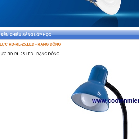
> ĐÈN CHIẾU SÁNG LỚP HỌC
Ị LỰC RD-RL-25.LED - RẠNG ĐÔNG
Ị LỰC RD-RL-25.LED - RẠNG ĐÔNG