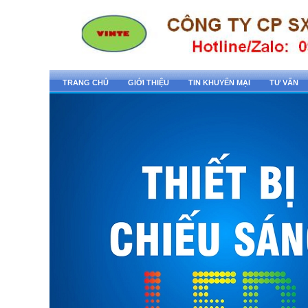
TRANG CHỦ
GIỚI THIỆU
TIN KHUYẾN MẠI
TƯ VẤN