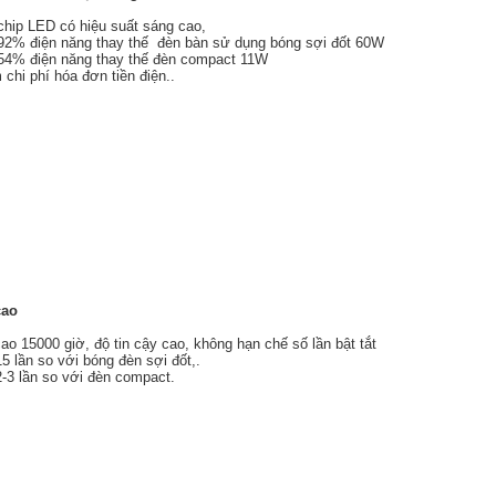
hip LED có hiệu suất sáng cao,
 92% điện năng thay thế đèn bàn sử dụng bóng sợi đốt 60W
 54% điện năng thay thế đèn compact 11W
chi phí hóa đơn tiền điện..
cao
ao 15000 giờ, độ tin cậy cao, không hạn chế số lần bật tắt
 lần so với bóng đèn sợi đốt,.
-3 lần so với đèn compact.