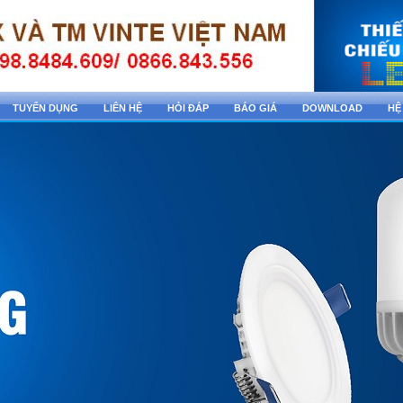
TUYỂN DỤNG
LIÊN HỆ
HỎI ĐÁP
BÁO GIÁ
DOWNLOAD
HỆ