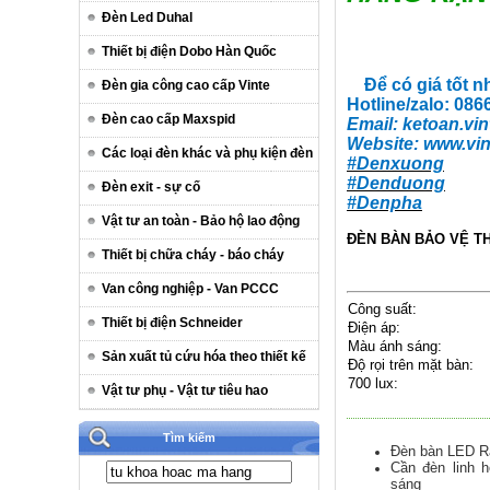
Đèn Led Duhal
Thiết bị điện Dobo Hàn Quốc
Để có giá tốt n
Đèn gia công cao cấp Vinte
Hotline/zalo: 08
Đèn cao cấp Maxspid
Email:
ketoan.vin
Website:
www.vin
Các loại đèn khác và phụ kiện đèn
#Denxuong
#Denduong
Đèn exit - sự cố
#Denpha
Vật tư an toàn - Bảo hộ lao động
ĐÈN BÀN BẢO VỆ 
Thiết bị chữa cháy - báo cháy
Van công nghiệp - Van PCCC
Công suất:
Thiết bị điện Schneider
Điện áp:
Màu ánh sáng:
Sản xuất tủ cứu hóa theo thiết kế
Độ rọi trên mặt bàn:
700 lux:
Vật tư phụ - Vật tư tiêu hao
Tìm kiếm
Đèn bàn LED Rạ
Cần đèn linh h
sáng