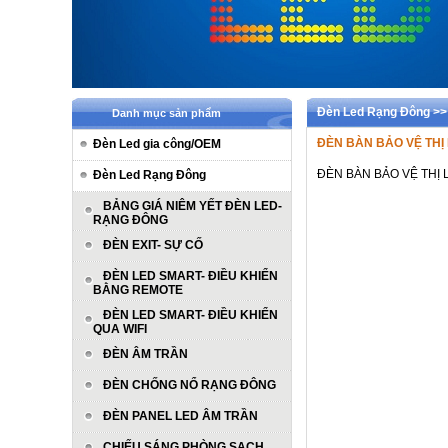
Đèn Led Rạng Đông >
Danh mục sản phẩm
ĐÈN BÀN BẢO VỆ TH
Đèn Led gia công/OEM
ĐÈN BÀN BẢO VỆ TH
Đèn Led Rạng Đông
BẢNG GIÁ NIÊM YẾT ĐÈN LED-
RẠNG ĐÔNG
ĐÈN EXIT- SỰ CỐ
ĐÈN LED SMART- ĐIỀU KHIỂN
BẰNG REMOTE
ĐÈN LED SMART- ĐIỀU KHIỂN
QUA WIFI
ĐÈN ÂM TRẦN
ĐÈN CHỐNG NỔ RẠNG ĐÔNG
ĐÈN PANEL LED ÂM TRẦN
CHIẾU SÁNG PHÒNG SẠCH