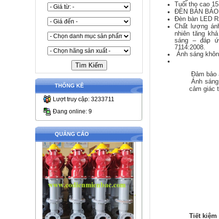
Tuổi thọ cao 15
ĐÈN BÀN BẢO
Đèn bàn LED R
Chất lượng ánh
nhiên tăng kh
sáng – đáp ứ
7114:2008.
Ánh sáng khôn
Đảm bảo án
Ánh sáng 
THỐNG KÊ
cảm giác t
Lượt truy cập: 3233711
Đang online: 9
QUẢNG CÁO
Tiết kiệm