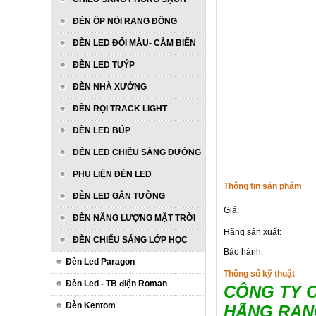
ĐÈN ỐP NỔI RẠNG ĐÔNG
ĐÈN LED ĐỔI MÀU- CẢM BIẾN
ĐÈN LED TUÝP
ĐÈN NHÀ XƯỞNG
ĐÈN RỌI TRACK LIGHT
ĐÈN LED BÚP
ĐÈN LED CHIẾU SÁNG ĐƯỜNG
PHỤ LIỆN ĐÈN LED
Thông tin sản phẩm
ĐÈN LED GẮN TƯỜNG
Giá:
ĐÈN NĂNG LƯỢNG MẶT TRỜI
Hãng sản xuất:
ĐÈN CHIẾU SÁNG LỚP HỌC
Bảo hành:
Đèn Led Paragon
Thông số kỹ thuật
Đèn Led - TB điện Roman
CÔNG TY C
Đèn Kentom
HÃNG RẠN