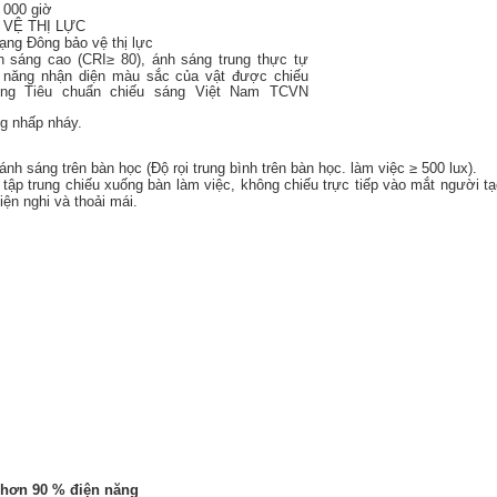
 000 giờ
 VỆ THỊ LỰC
ạng Đông
bảo vệ thị lực
 sáng cao (CRI≥ 80), ánh sáng trung thực tự
ả năng nhận diện màu sắc của vật được chiếu
ng Tiêu chuẩn chiếu sáng Việt Nam TCVN
g nhấp nháy.
h sáng trên bàn học (Độ rọi trung bình trên bàn học. làm việc ≥ 500 lux).
tập trung chiếu xuống bàn làm việc, không chiếu trực tiếp vào mắt người tạ
iện nghi và thoải mái.
 hơn 90 % điện năng