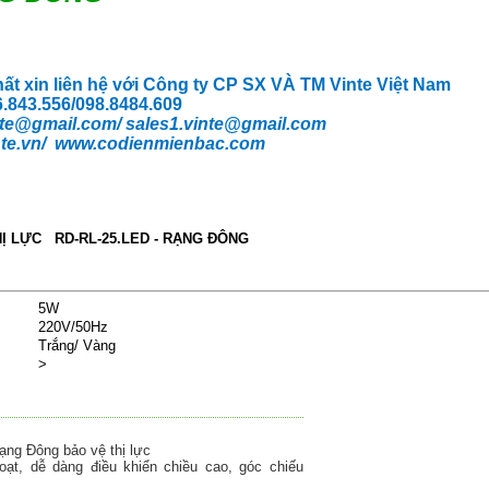
hất xin liên hệ với Công ty CP SX VÀ TM Vinte Việt Nam
66.843.556/098.8484.609
te
@gmail.com/
sales1.vinte@gmail.com
te.vn/
www.codienmienbac.com
THỊ LỰC RD-RL-25.LED - RẠNG ĐÔNG
5W
220V/50Hz
Trắng/ Vàng
>
ng Đông bảo vệ thị lực
oạt, dễ dàng điều khiển chiều cao, góc chiếu