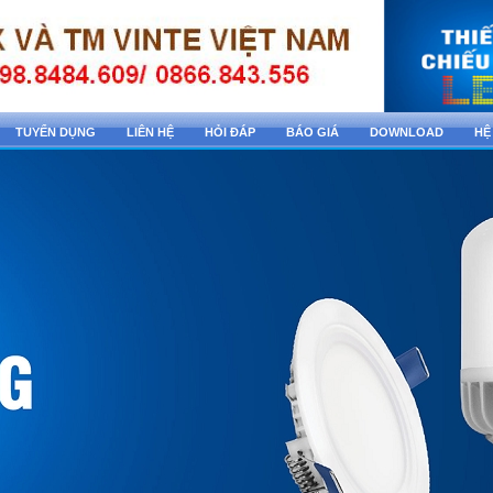
TUYỂN DỤNG
LIÊN HỆ
HỎI ĐÁP
BÁO GIÁ
DOWNLOAD
HỆ