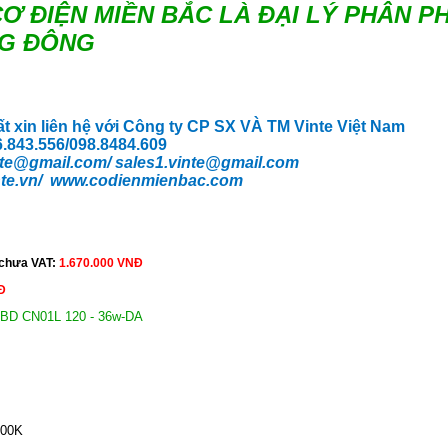
Ơ ĐIỆN MIỀN BẮC LÀ ĐẠI LÝ PHÂN P
G ĐÔNG
ất xin liên hệ với Công ty CP SX VÀ TM Vinte Việt Nam
66.843.556/098.8484.609
te
@gmail.com/
sales1.vinte@gmail.com
te.vn/
www.codienmienbac.com
 chưa VAT:
1.670.000 VNĐ
Đ
 BD CN01L 120 - 36w-DA
500K