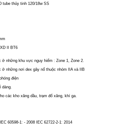
 tube thủy tinh 120/18w SS
 mm
EXD II BT6
c ở những khu vực nguy hiểm : Zone 1, Zone 2.
 ở những nơi dex gây nổ thuộc nhóm IIA và IIB
 phóng điện
ễ dàng.
cho các kho xăng dầu, trạm đổ xăng, khí ga.
IEC 60598-1: - 2008 IEC 62722-2-1: 2014