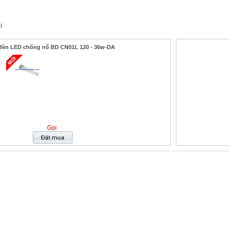
I
đèn LED chống nổ BD CN01L 120 - 36w-DA
Gọi