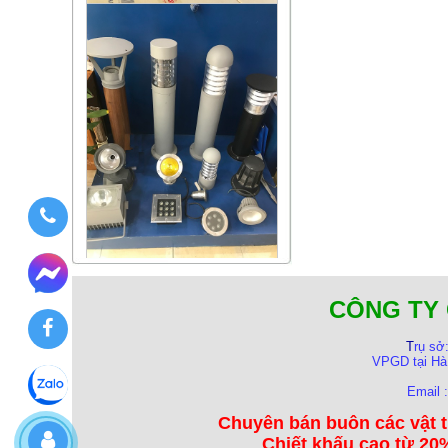
CÔNG TY 
T
rụ sở
VPGD tại Hà
Email 
Chuyên bán buôn các vật t
Chiết khấu cao từ 20%