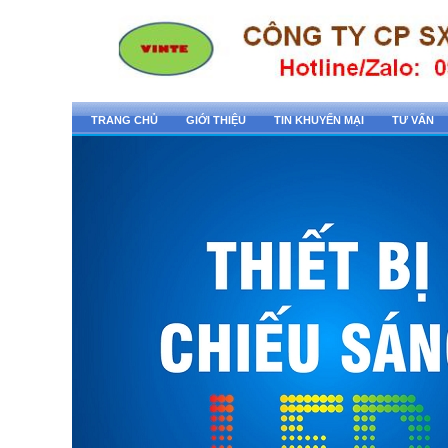
TRANG CHỦ
GIỚI THIỆU
TIN KHUYẾN MẠI
TƯ VẤN