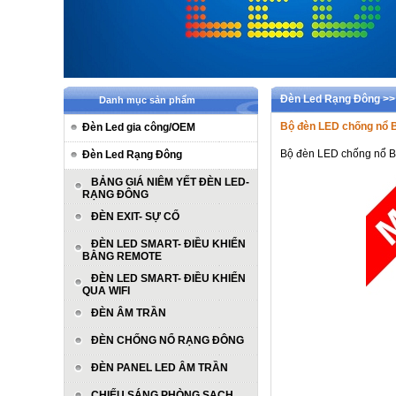
Đèn Led Rạng Đông 
Danh mục sản phẩm
Bộ đèn LED chống nổ 
Đèn Led gia công/OEM
Bộ đèn LED chống nổ 
Đèn Led Rạng Đông
BẢNG GIÁ NIÊM YẾT ĐÈN LED-
RẠNG ĐÔNG
ĐÈN EXIT- SỰ CỐ
ĐÈN LED SMART- ĐIỀU KHIỂN
BẰNG REMOTE
ĐÈN LED SMART- ĐIỀU KHIỂN
QUA WIFI
ĐÈN ÂM TRẦN
ĐÈN CHỐNG NỔ RẠNG ĐÔNG
ĐÈN PANEL LED ÂM TRẦN
CHIẾU SÁNG PHÒNG SẠCH