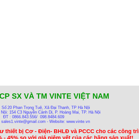
CP SX VÀ TM VINTE VIỆT NAM
:
Số
20 Phan Trọng Tuệ, Xã Đại Thanh, TP Hà Nội
 Nội:
154 C3 Nguyễn Cảnh Dị, P. Hoàng Mai, TP. Hà Nội
ĐT : 0866.843.556/ 098.8484.609
: sales1.vinte@gmail.com - Website: www.vinte.vn
ư thiết bị Cơ - Điện- BHLĐ và PCCC cho các công tr
 - 45% so với giá niêm yết của các hãng sản xuất!