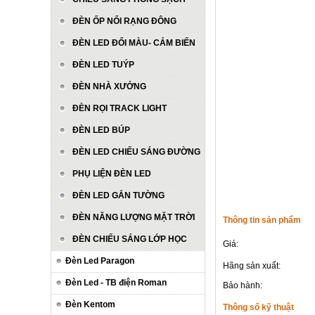
ĐÈN ỐP NỔI RẠNG ĐÔNG
ĐÈN LED ĐỔI MÀU- CẢM BIẾN
ĐÈN LED TUÝP
ĐÈN NHÀ XƯỞNG
ĐÈN RỌI TRACK LIGHT
ĐÈN LED BÚP
ĐÈN LED CHIẾU SÁNG ĐƯỜNG
PHỤ LIỆN ĐÈN LED
ĐÈN LED GẮN TƯỜNG
ĐÈN NĂNG LƯỢNG MẶT TRỜI
Thông tin sản phẩm
ĐÈN CHIẾU SÁNG LỚP HỌC
Giá:
Đèn Led Paragon
Hãng sản xuất:
Đèn Led - TB điện Roman
Bảo hành:
Đèn Kentom
Thông số kỹ thuật