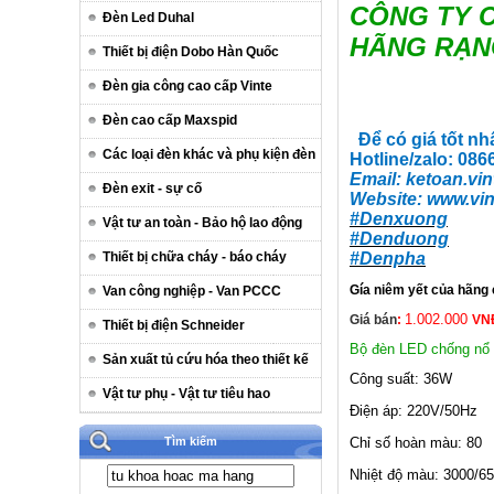
CÔNG TY C
Đèn Led Duhal
HÃNG RẠN
Thiết bị điện Dobo Hàn Quốc
Đèn gia công cao cấp Vinte
Đèn cao cấp Maxspid
Để có giá tốt nh
Các loại đèn khác và phụ kiện đèn
Hotline/zalo: 08
Email:
ketoan.vin
Đèn exit - sự cố
Website:
www.vin
#Denxuong
Vật tư an toàn - Bảo hộ lao động
#Denduong
#Denpha
Thiết bị chữa cháy - báo cháy
Gía niêm yết của hãng
Van công nghiệp - Van PCCC
1.002.000
Giá bán
:
VN
Thiết bị điện Schneider
Bộ đèn LED chống nổ
Sản xuất tủ cứu hóa theo thiết kế
Công suất: 36W
Vật tư phụ - Vật tư tiêu hao
Điện áp: 220V/50Hz
Chỉ số hoàn màu: 80
Tìm kiếm
Nhiệt độ màu: 3000/6