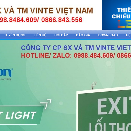
TUYỂN DỤNG
LIÊN HỆ
HỎI ĐÁP
BÁO GIÁ
DOWNLOAD
HỆ