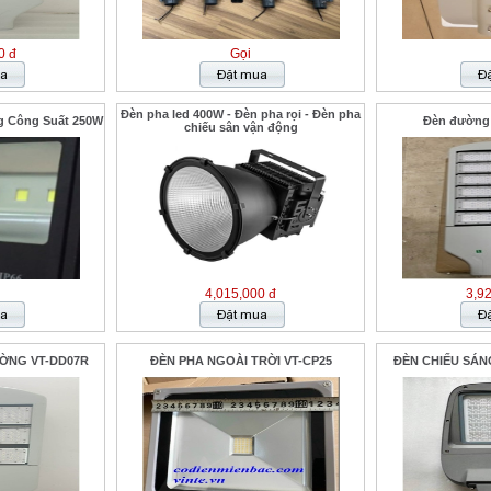
0 đ
Gọi
Đèn pha led 400W - Đèn pha rọi - Đèn pha
g Công Suất 250W
Đèn đường
chiếu sân vận động
4,015,000 đ
3,9
ỜNG VT-DD07R
ĐÈN PHA NGOÀI TRỜI VT-CP25
ĐÈN CHIẾU SÁN