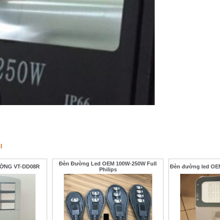
I
Đèn Đường Led OEM 100W-250W Full
ỜNG VT-DD08R
Đèn đường led OEM
Philips