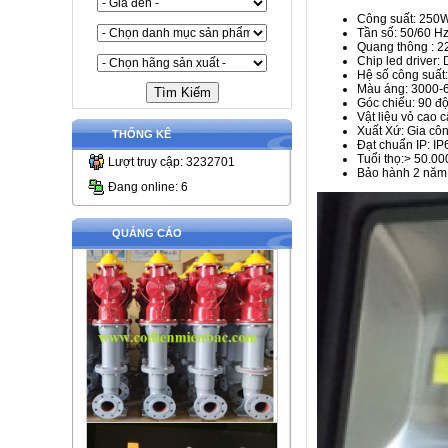
Công suất: 250
Tần số: 50/60 H
Quang thông : 
Chip led driver:
Hệ số công suất:
Màu áng: 3000-
Góc chiếu: 90 đ
Vật liệu vỏ cao 
Xuất Xứ: Gia côn
THỐNG KÊ
Đạt chuẩn IP: IP
Tuổi thọ:> 50.00
Lượt truy cập: 3232701
Bảo hành 2 năm
Đang online: 6
QUẢNG CÁO