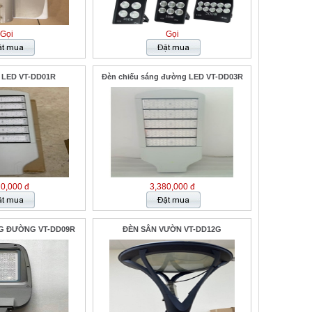
Gọi
Gọi
 LED VT-DD01R
Đèn chiếu sáng đường LED VT-DD03R
20,000 đ
3,380,000 đ
G ĐƯỜNG VT-DD09R
ĐÈN SÂN VƯỜN VT-DD12G