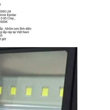
W
z
22000 LM
 Done Epistar
 0.95 Chip ,
6500K
ộ
cấp : Nhôm sơn tĩnh điện
g lắp ráp tại Việt Nam
65
0 giờ