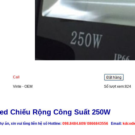
Call
Vinte - OEM
Số lượt xem:824
ed Chiếu Rộng Công Suất 250W
ự án, xin vui lòng liên hệ số Hotline:
098.8484.609
/ 0866843556
Email:
kdcod