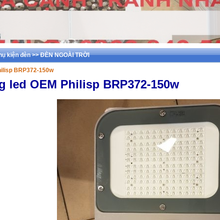
phụ kiện đèn >> ĐÈN NGOÀI TRỜI
ilisp BRP372-150w
 led OEM Philisp BRP372-150w