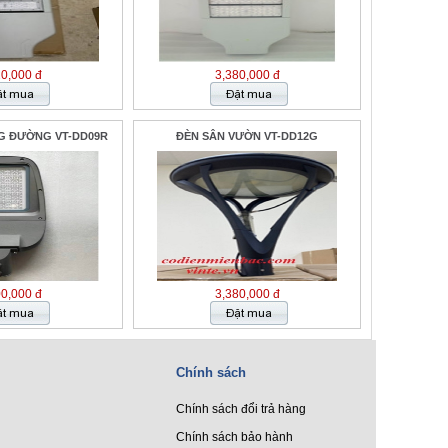
20,000 đ
3,380,000 đ
G ĐƯỜNG VT-DD09R
ĐÈN SÂN VƯỜN VT-DD12G
00,000 đ
3,380,000 đ
Chính sách
Chính sách đổi trả hàng
Chính sách bảo hành