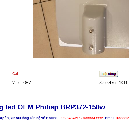
Call
Vinte - OEM
Số lượt xem:1044
 led OEM Philisp BRP372-150w
ự án, xin vui lòng liên hệ số Hotline:
098.8484.609
/ 0866843556
Email:
kdcodi