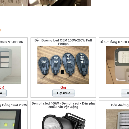
I
Đèn Đường Led OEM 100W-250W Full
ỜNG VT-DD08R
Đèn đường led OEM
Philips
0 đ
Gọi
Đèn pha led 400W - Đèn pha rọi - Đèn pha
g Công Suất 250W
Đèn đường
chiếu sân vận động