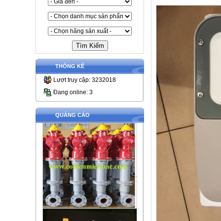
THỐNG KÊ
Lượt truy cập: 3232018
Đang online: 3
QUẢNG CÁO