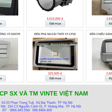
4,015,000 đ
3,9
ỜNG VT-DD07R
ĐÈN PHA NGOÀI TRỜI VT-CP25
ĐÈN CHIẾU SÁN
325,000 đ
2,6
CP SX VÀ TM VINTE VIỆT NAM
:
Số
20 Phan Trọng Tuệ, Xã Đại Thanh, TP Hà Nội
 Nội:
154 C3 Nguyễn Cảnh Dị, P. Hoàng Mai, TP. Hà Nội
ĐT : 0866.843.556/ 098.8484.609