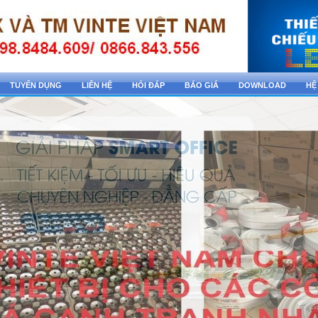
TUYỂN DỤNG
LIÊN HỆ
HỎI ĐÁP
BÁO GIÁ
DOWNLOAD
HỆ