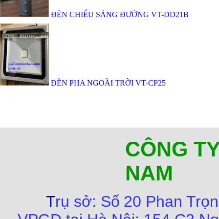
ĐÈN CHIẾU SÁNG ĐƯỜNG VT-DD21B
ĐÈN PHA NGOÀI TRỜI VT-CP25
CÔNG TY
NAM
T
rụ sở:
Số
20 Phan Trọn