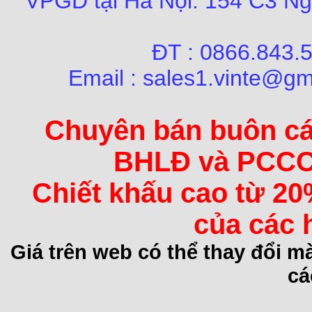
VPGD tại Hà Nội:
154 C3 Ng
ĐT : 0866.84
Email : sales1.vinte@gm
Chuyên bán buôn các 
BHLĐ và PCCC 
Chiết khấu cao từ 20
của các 
Giá trên web có thể thay đổi 
cá