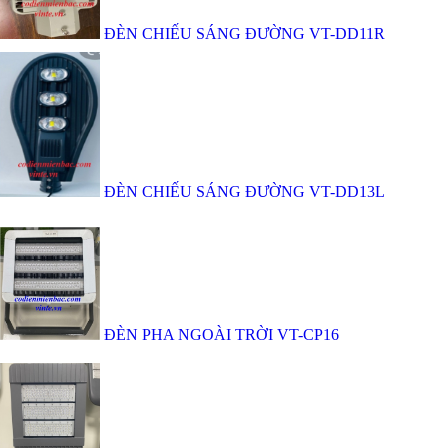
ĐÈN CHIẾU SÁNG ĐƯỜNG VT-DD11R
ĐÈN CHIẾU SÁNG ĐƯỜNG VT-DD13L
ĐÈN PHA NGOÀI TRỜI VT-CP16