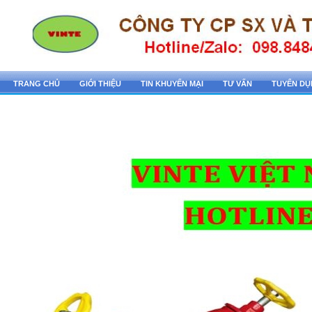
TRANG CHỦ
GIỚI THIỆU
TIN KHUYẾN MẠI
TƯ VẤN
TUYỂN D