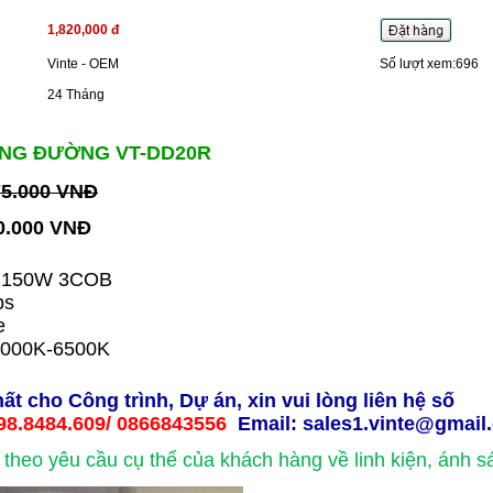
1,820,000 đ
Vinte - OEM
Số lượt xem:696
24 Tháng
ÁNG ĐƯỜNG VT-DD20R
75.000 VNĐ
20.000 VNĐ
: 150W 3COB
ps
e
3000K-6500K
hất cho Công trình, Dự án, xin vui lòng liên hệ số
98.8484.609
/ 0866843556
Email: sales1.vinte@gmail
 theo yêu cầu cụ thể của khách hàng về linh kiện, ánh s