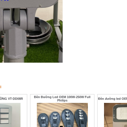
I
Đèn Đường Led OEM 100W-250W Full
ỜNG VT-DD08R
Đèn đường led OEM
Philips