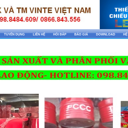
TUYỂN DỤNG
LIÊN HỆ
HỎI ĐÁP
BÁO GIÁ
DOWNLOAD
HỆ