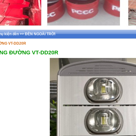
phụ kiện đèn >> ĐÈN NGOÀI TRỜI
ỜNG VT-DD20R
ÁNG ĐƯỜNG VT-DD20R