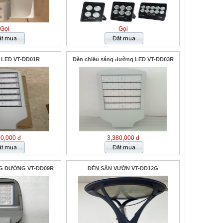
Gọi
Gọi
 LED VT-DD01R
Đèn chiếu sáng đường LED VT-DD03R
20,000 đ
3,380,000 đ
G ĐƯỜNG VT-DD09R
ĐÈN SÂN VƯỜN VT-DD12G