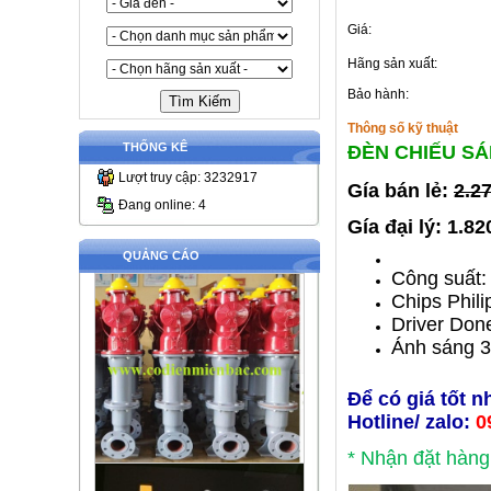
Giá:
Hãng sản xuất:
Bảo hành:
Thông số kỹ thuật
THỐNG KÊ
ĐÈN CHIẾU S
Lượt truy cập: 3232917
Gía bán lẻ:
2.2
Đang online: 4
Gía đại lý: 1.8
QUẢNG CÁO
Công suất
Chips Phili
Driver Don
Ánh sáng 
Để có giá tốt n
Hotline/ zalo:
0
* Nhận đặt hàng