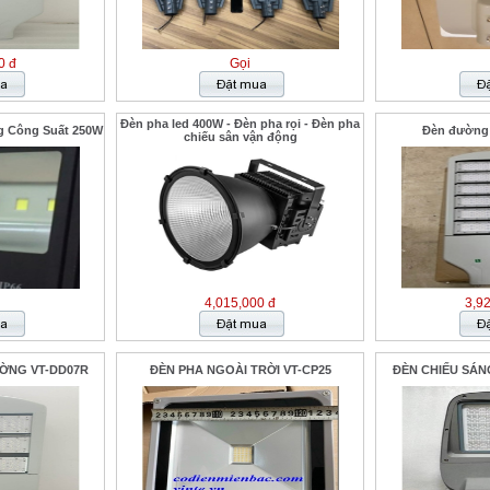
0 đ
Gọi
Đèn pha led 400W - Đèn pha rọi - Đèn pha
g Công Suất 250W
Đèn đường
chiếu sân vận động
4,015,000 đ
3,9
ỜNG VT-DD07R
ĐÈN PHA NGOÀI TRỜI VT-CP25
ĐÈN CHIẾU SÁN