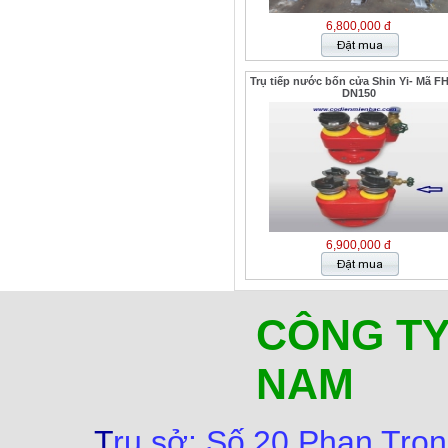
6,800,000 đ
Trụ tiếp nước bốn cửa Shin Yi- Mã F
DN150
6,900,000 đ
CÔNG TY
NAM
T
rụ sở:
Số
20 Phan Trọn