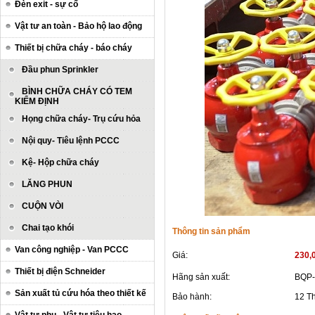
Đèn exit - sự cố
Vật tư an toàn - Bảo hộ lao động
Thiết bị chữa cháy - báo cháy
Đầu phun Sprinkler
BÌNH CHỮA CHÁY CÓ TEM
KIỂM ĐỊNH
Họng chữa cháy- Trụ cứu hỏa
Nội quy- Tiêu lệnh PCCC
Kệ- Hộp chữa cháy
LĂNG PHUN
CUỘN VÒI
Chai tạo khói
Thông tin sản phẩm
Van công nghiệp - Van PCCC
Giá:
230,
Thiết bị điện Schneider
Hãng sản xuất:
BQP-
Sản xuất tủ cứu hóa theo thiết kế
Bảo hành:
12 T