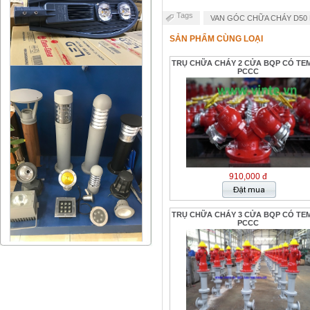
Tags
VAN GÓC CHỮA CHÁY D50 
SẢN PHẨM CÙNG LOẠI
TRỤ CHỮA CHÁY 2 CỬA BQP CÓ TE
PCCC
910,000 đ
TRỤ CHỮA CHÁY 3 CỬA BQP CÓ TE
PCCC