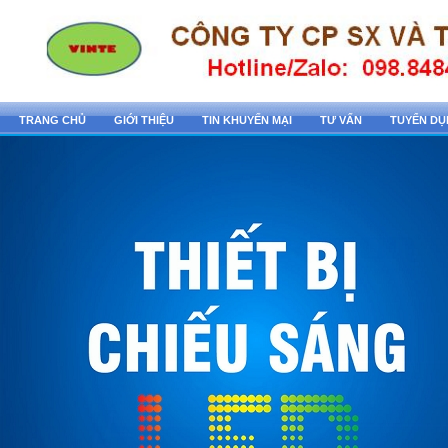
TRANG CHỦ
GIỚI THIỆU
TIN KHUYẾN MẠI
TƯ VẤN
TUYỂN D