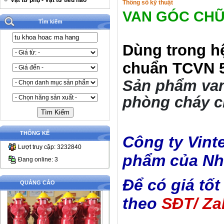
Vật tư phụ - Vật tư tiêu hao
Thông số kỹ thuật
VAN GÓC CHỮ
Tìm kiếm
Dùng trong h
chuẩn TCVN 5
Sản phẩm van
phòng cháy c
THỐNG KÊ
Công ty Vint
Lượt truy cập: 3232840
phẩm của Nh
Đang online: 3
Để có giá tốt
QUẢNG CÁO
theo
SĐT/ Za