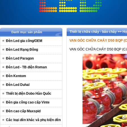
Thiết bị chữa cháy - báo cháy >> H
Danh mục sản phẩm
VAN GÓC CHỮA CHÁY D50 BQP (C
Đèn Led gia công/OEM
VAN GÓC CHỮA CHÁY D50 BQP (Có
Đèn Led Rạng Đông
Đèn Led Paragon
Đèn Led - TB điện Roman
Đèn Kentom
Đèn Led Duhal
Thiết bị điện Dobo Hàn Quốc
Đèn gia công cao cấp Vinte
Đèn cao cấp Maxspid
Các loại đèn khác và phụ kiện đèn