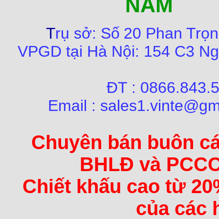
NAM
T
rụ sở:
Số
20 Phan Trọn
VPGD tại Hà Nội:
154 C3 Ng
ĐT : 0866.84
Email : sales1.vinte@gm
Chuyên bán buôn các 
BHLĐ và PCCC 
Chiết khấu cao từ 20
của các 