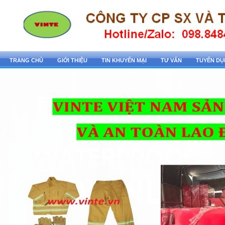
TRANG CHỦ
GIỚI THIỆU
TIN KHUYẾN MẠI
TƯ VẤN
TUYỂN D