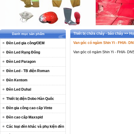
Thiết bị chữa cháy - báo cháy >> H
Danh mục sản phẩm
Van góc có ngàm Shin Yi - FHIA- D
Đèn Led gia công/OEM
Van góc có ngàm Shin Yi - FHIA- DN
Đèn Led Rạng Đông
Đèn Led Paragon
Đèn Led - TB điện Roman
Đèn Kentom
Đèn Led Duhal
Thiết bị điện Dobo Hàn Quốc
Đèn gia công cao cấp Vinte
Đèn cao cấp Maxspid
Các loại đèn khác và phụ kiện đèn