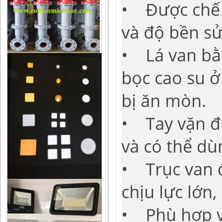
• Được chế t
và độ bền s
• Lá van bằ
bọc cao su ở
bị ăn mòn.
• Tay vặn đ
và có thể dùn
• Trục van 
chịu lực lớn
• Phù hợp v