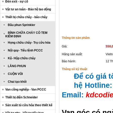
Đèn exit - sự cố
Vật tư an toàn - Bảo hộ lao động
Thiết bị chữa cháy - báo cháy
Đầu phun Sprinkler
BÌNH CHỮA CHÁY CÓ TEM
KIỂM ĐỊNH
Thông tin sản phẩm
Họng chữa cháy- Trụ cứu hỏa
Giá:
550,
Nội quy- Tiêu lệnh PCCC
Hãng sản xuất:
Viet
Kệ- Hộp chữa cháy
Bảo hành:
12 T
LĂNG PHUN
Thông số kỹ thuật
CUỘN VÒI
Để có giá t
Chai tạo khói
hệ
Hotline
Van công nghiệp - Van PCCC
Email:
kdcodi
Thiết bị điện Schneider
Sản xuất tủ cứu hóa theo thiết kế
Van góc có ng