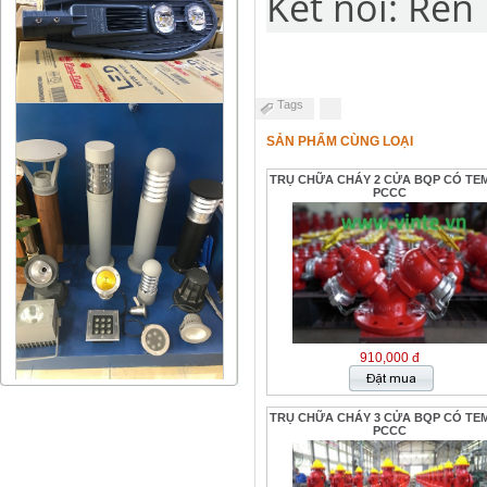
Kết nối: Ren
Tags
SẢN PHẨM CÙNG LOẠI
TRỤ CHỮA CHÁY 2 CỬA BQP CÓ TE
PCCC
910,000 đ
TRỤ CHỮA CHÁY 3 CỬA BQP CÓ TE
PCCC