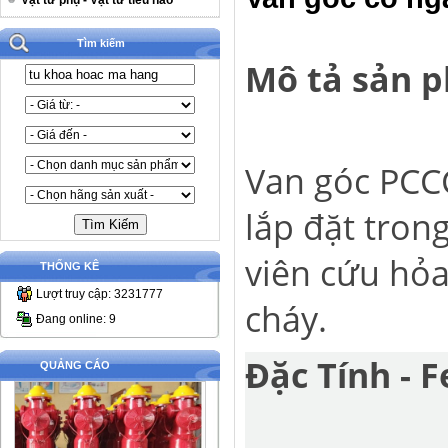
Vật tư phụ - Vật tư tiêu hao
Tìm kiếm
Mô tả sản 
Van góc PCC
lắp đặt tro
viên cứu hỏa
THỐNG KÊ
Lượt truy cập: 3231777
cháy.
Đang online: 9
Đặc Tính - F
QUẢNG CÁO