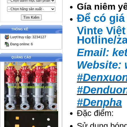
Gía niêm y
Để có giá
Vinte Việ
THỐNG KÊ
Hotline/z
Lượt truy cập: 3234127
Đang online: 6
Email:
ke
QUẢNG CÁO
Website:
#Denxuo
#Denduo
#Denpha
Đặc điểm:
Sử dụng bóng