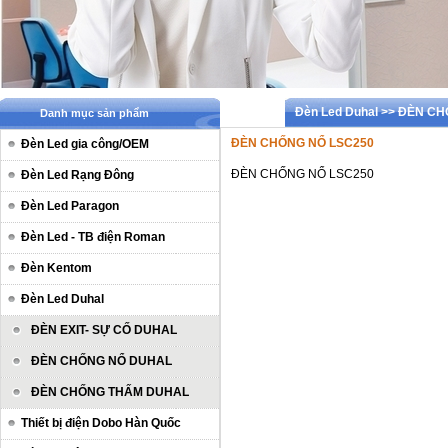
Đèn Led Duhal >> ĐÈN C
Danh mục sản phẩm
ĐÈN CHỐNG NỔ LSC250
Đèn Led gia công/OEM
ĐÈN CHỐNG NỔ LSC250
Đèn Led Rạng Đông
Đèn Led Paragon
Đèn Led - TB điện Roman
Đèn Kentom
Đèn Led Duhal
ĐÈN EXIT- SỰ CỐ DUHAL
ĐÈN CHỐNG NỔ DUHAL
ĐÈN CHỐNG THẤM DUHAL
Thiết bị điện Dobo Hàn Quốc