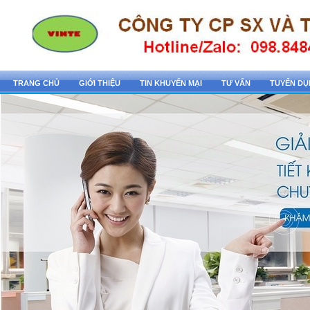
TRANG CHỦ
GIỚI THIỆU
TIN KHUYẾN MẠI
TƯ VẤN
TUYỂN D