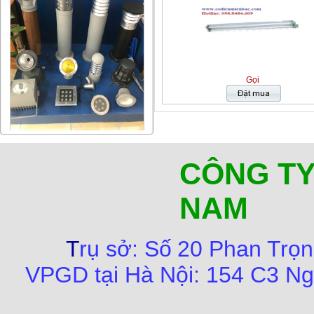
Gọi
CÔNG TY
NAM
T
rụ sở:
Số
20 Phan Trọn
VPGD tại Hà Nội:
154 C3 Ng