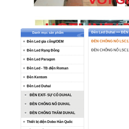
Đèn Led Duhal >> Đ
Danh mục sản phẩm
ĐÈN CHỐNG NỔ LSC1
Đèn Led gia công/OEM
ĐÈN CHỐNG NỔ LSC1
Đèn Led Rạng Đông
Đèn Led Paragon
Đèn Led - TB điện Roman
Đèn Kentom
Đèn Led Duhal
ĐÈN EXIT- SỰ CỐ DUHAL
ĐÈN CHỐNG NỔ DUHAL
ĐÈN CHỐNG THẤM DUHAL
Thiết bị điện Dobo Hàn Quốc