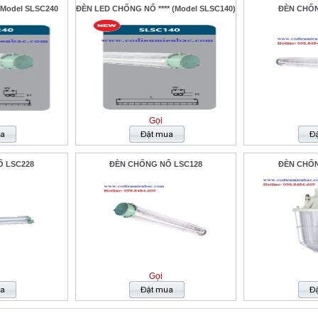
Model SLSC240
ĐÈN LED CHỐNG NỔ **** (Model SLSC140)
ĐÈN CHỐN
Gọi
 LSC228
ĐÈN CHỐNG NỔ LSC128
ĐÈN CHỐN
Gọi