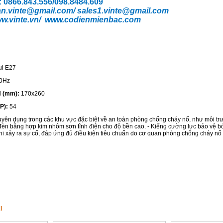
o: 0866.843.556/098.8484.609
n.vinte
@gmail.com/
sales1.vinte@gmail.com
w.vinte.vn/
www.codienmienbac.com
ui E27
0Hz
 (mm):
170x260
P):
54
uyên dụng trong các khu vực đặc biệt về an toàn phòng chống cháy nổ, như môi tr
n đèn bằng hợp kim nhôm sơn tĩnh điện cho độ bền cao. - Kiếng cường lực bảo vệ bó
hi xảy ra sự cố, đáp ứng đủ điều kiện tiêu chuẩn do cơ quan phòng chống cháy nổ
I