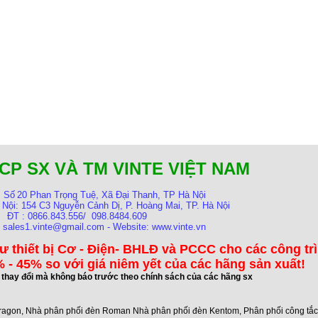
CP SX VÀ TM VINTE VIỆT NAM
:
Số
20 Phan Trọng Tuệ, Xã Đại Thanh, TP Hà Nội
 Nội:
154 C3 Nguyễn Cảnh Dị, P. Hoàng Mai, TP. Hà Nội
ĐT : 0866.843.556/ 098.8484.609
: sales1.vinte@gmail.com - Website: www.vinte.vn
ư thiết bị Cơ - Điện- BHLĐ và PCCC cho các công tr
 - 45% so với giá niêm yết của các hãng sản xuất!
ể thay đổi mà không báo trước theo chính sách của các hãng sx
ragon
,
Nhà phân phối đèn Roman Nhà phân phối đèn Kentom
,
Phân phối công tắ