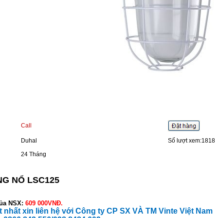
Call
Duhal
Số lượt xem:1818
24 Tháng
G NỔ LSC125
của NSX:
609 000
VNĐ.
ốt nhất xin liên hệ với Công ty CP SX VÀ TM Vinte Việt Nam