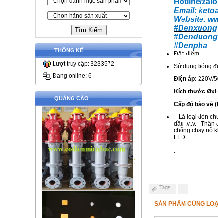
Hotline/zal
Email:
ketoa
Website:
ww
#Denxuong
#Denduong
#Denpha
THỐNG KÊ
Đặc điểm:
Lượt truy cập: 3233572
Sử dụng bóng đ
Đang online: 6
Điện áp:
220V/5
Kích thước ØxH
QUẢNG CÁO
Cấp độ bảo vệ (I
- Là loại đèn ch
dầu .v..v. - Thâ
chống cháy nổ k
LED
.
Tags
SẢN PHẨM CÙNG LOẠ