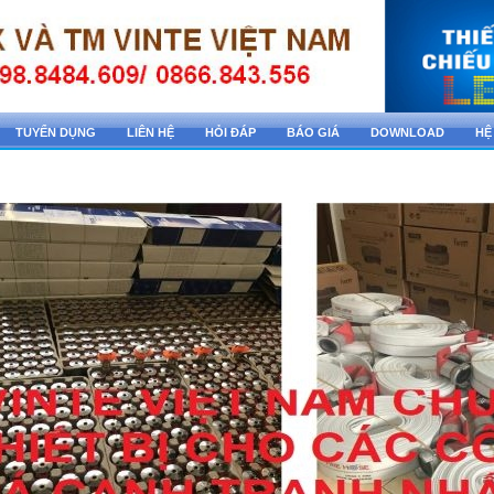
TUYỂN DỤNG
LIÊN HỆ
HỎI ĐÁP
BÁO GIÁ
DOWNLOAD
HỆ