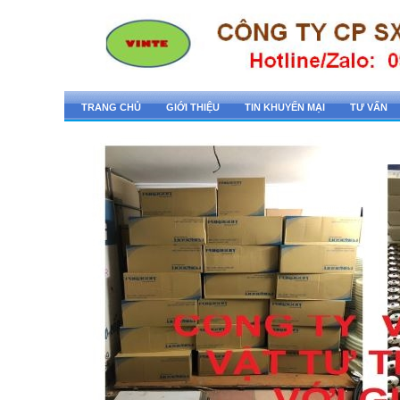
TRANG CHỦ
GIỚI THIỆU
TIN KHUYẾN MẠI
TƯ VẤN