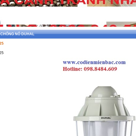
ÈN CHỐNG NỔ DUHAL
25
25