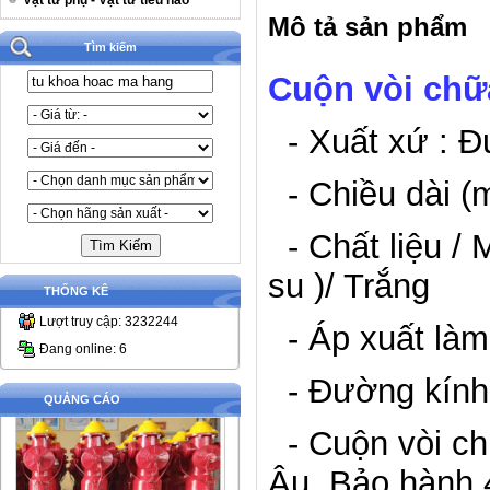
Vật tư phụ - Vật tư tiêu hao
Mô tả sản phẩm
Tìm kiếm
Cuộn vòi chữ
- Xuất xứ : Đ
- Chiều dài (m
- Chất liệu / 
su )/ Trắng
THỐNG KÊ
Lượt truy cập: 3232244
- Áp xuất làm 
Đang online: 6
- Đường kính
QUẢNG CÁO
- Cuộn vòi ch
Âu. Bảo hành 