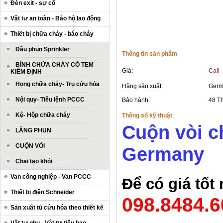
Đèn exit - sự cố
Vật tư an toàn - Bảo hộ lao động
Thiết bị chữa cháy - báo cháy
Đầu phun Sprinkler
Thông tin sản phẩm
BÌNH CHỮA CHÁY CÓ TEM
Giá:
Call
KIỂM ĐỊNH
Họng chữa cháy- Trụ cứu hỏa
Hãng sản xuất:
Germ
Nội quy- Tiêu lệnh PCCC
Bảo hành:
48 T
Kệ- Hộp chữa cháy
Thông số kỹ thuật
Cuộn vòi c
LĂNG PHUN
CUỘN VÒI
Germany
Chai tạo khói
Van công nghiệp - Van PCCC
Để có giá tốt
Thiết bị điện Schneider
098.8484.6
Sản xuất tủ cứu hóa theo thiết kế