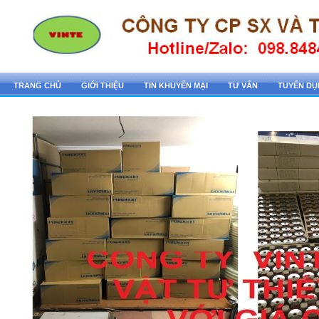
TRANG CHỦ
GIỚI THIỆU
TIN KHUYẾN MẠI
TƯ VẤN
TUYỂN D