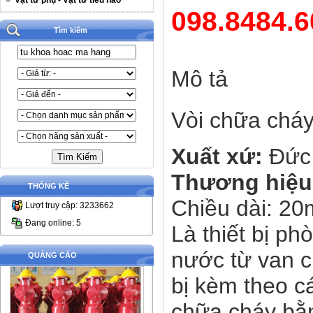
Vật tư phụ - Vật tư tiêu hao
098.8484.6
Tìm kiếm
Mô tả
Vòi chữa chá
Xuất xứ:
Đức
Thương hiệu
THỐNG KÊ
Chiều dài: 20
Lượt truy cập: 3233662
Đang online: 5
Là thiết bị p
nước từ van c
QUẢNG CÁO
bị kèm theo c
chữa cháy bằ