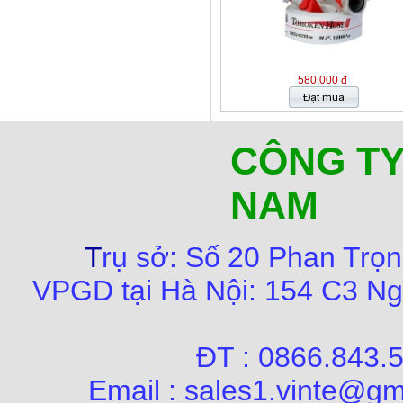
580,000 đ
CÔNG TY
NAM
T
rụ sở:
Số
20 Phan Trọn
VPGD tại Hà Nội:
154 C3 Ng
ĐT : 0866.84
Email : sales1.vinte@gm