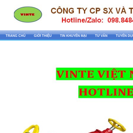
TRANG CHỦ
GIỚI THIỆU
TIN KHUYẾN MẠI
TƯ VẤN
TUYỂN D