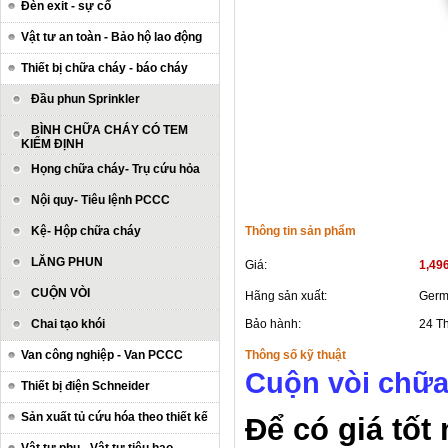
Đèn exit - sự cố
Vật tư an toàn - Bảo hộ lao động
Thiết bị chữa cháy - báo cháy
Đầu phun Sprinkler
BÌNH CHỮA CHÁY CÓ TEM
KIỂM ĐỊNH
Họng chữa cháy- Trụ cứu hỏa
Nội quy- Tiêu lệnh PCCC
Kệ- Hộp chữa cháy
Thông tin sản phẩm
LĂNG PHUN
Giá:
1,49
CUỘN VÒI
Hãng sản xuất:
Germ
Chai tạo khói
Bảo hành:
24 T
Van công nghiệp - Van PCCC
Thông số kỹ thuật
Cuộn vòi chữa
Thiết bị điện Schneider
Sản xuất tủ cứu hóa theo thiết kế
Để có giá tốt 