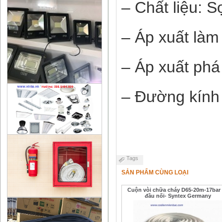
– Chất liệu: 
– Áp xuất làm 
– Áp xuất phá
– Đường kính
Tags
SẢN PHẨM CÙNG LOẠI
Cuộn vòi chữa cháy D65-20m-17bar
đầu nối- Syntex Germany