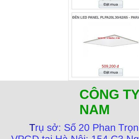
ĐÈN LED PANEL PLPA20L30/42/65 - PA
509,200 đ
CÔNG TY
NAM
T
rụ sở:
Số
20 Phan Trọn