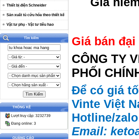
Giá niêm
Thiết bị điện Schneider
Sản xuất tủ cứu hóa theo thiết kế
Vật tư phụ - Vật tư tiêu hao
Giá bán đại
Tìm kiếm
CÔNG TY V
PHỐI CHÍ
Để có giá t
Vinte Việt 
THỐNG KÊ
Hotline/zal
Lượt truy cập: 3232739
Đang online: 3
Email:
keto
QUẢNG CÁO