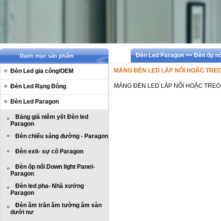
Đèn Led Paragon >> Đèn ốp nổ
Danh mục sản phẩm
MÁNG ĐÈN LED LẮP NỔI HOẶC TREO 
Đèn Led gia công/OEM
MÁNG ĐÈN LED LẮP NỔI HOẶC TREO 
Đèn Led Rạng Đông
Đèn Led Paragon
Bảng giá niêm yết Đèn led
Paragon
Đèn chiếu sáng đường - Paragon
Đèn exit- sự cố Paragon
Đèn ốp nổi Down light Panel-
Paragon
Đèn led pha- Nhà xưởng
Paragon
Đèn âm trần âm tường âm sàn
dưới nư