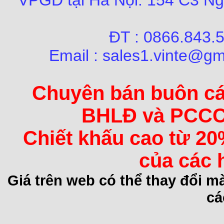
VPGD tại Hà Nội:
154 C3 Ng
ĐT : 0866.84
Email : sales1.vinte@gm
Chuyên bán buôn các 
BHLĐ và PCCC 
Chiết khấu cao từ 20
của các 
Giá trên web có thể thay đổi 
cá