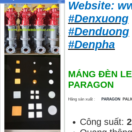
Website:
ww
#Denxuong
#Denduong
#Denpha
MÁNG ĐÈN LED
PARAGON
Hãng sản xuất :
PARAGON
PALI6
Công suất: