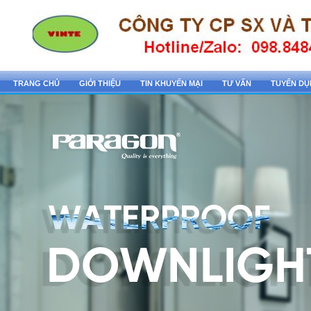
TRANG CHỦ
GIỚI THIỆU
TIN KHUYẾN MẠI
TƯ VẤN
TUYỂN D