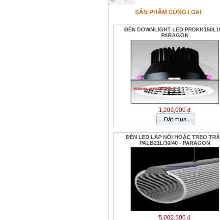
SẢN PHẨM CÙNG LOẠI
ĐÈN DOWNLIGHT LED PRDKK150L18
PARAGON
1,209,000 đ
ĐÈN LED LẮP NỔI HOẶC TREO TR
PALB21L/30/40 - PARAGON
5,002,500 đ