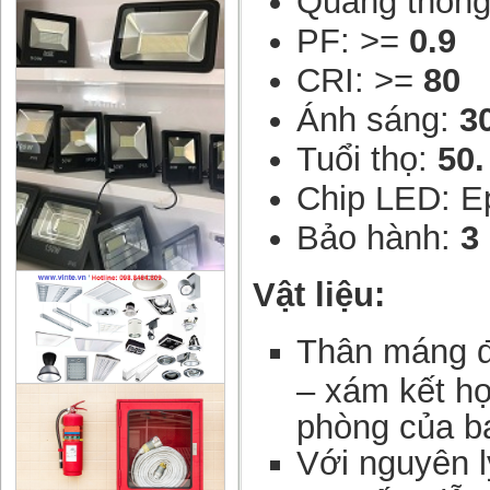
Quang thôn
PF: >=
0.9
CRI: >=
80
Ánh sáng:
3
Tuổi thọ:
50.
Chip LED: Ep
Bảo hành:
3
Vật liệu:
Thân máng đ
– xám kết hợ
phòng của bạ
Với nguyên l