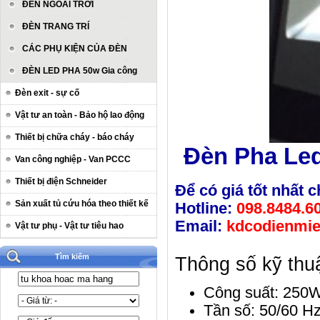
ĐÈN NGOÀI TRỜI
ĐÈN TRANG TRÍ
CÁC PHỤ KIỆN CỦA ĐÈN
ĐÈN LED PHA 50w Gia công
Đèn exit - sự cố
Vật tư an toàn - Bảo hộ lao động
Thiết bị chữa cháy - báo cháy
Đèn Pha Le
Van công nghiệp - Van PCCC
Thiết bị điện Schneider
Để có giá tốt nhất c
Sản xuất tủ cứu hóa theo thiết kế
Hotline:
098.8484.6
Email:
kdcodienmi
Vật tư phụ - Vật tư tiêu hao
Tìm kiếm
Thông số kỹ thu
Công suất: 250
Tần số: 50/60 H