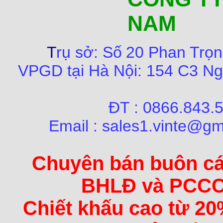
NAM
T
rụ sở:
Số
20 Phan Trọn
VPGD tại Hà Nội:
154 C3 Ng
ĐT : 0866.84
Email : sales1.vinte@gm
Chuyên bán buôn các 
BHLĐ và PCCC 
Chiết khấu cao từ 20