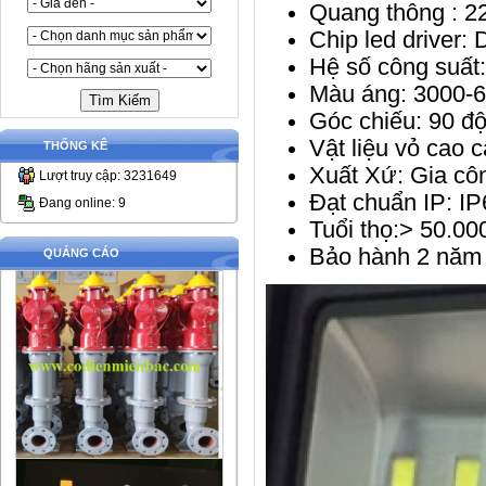
Quang thông : 2
Chip led driver: 
Hệ số công suất:
Màu áng: 3000-
Góc chiếu: 90 đ
Vật liệu vỏ cao 
THỐNG KÊ
Xuất Xứ: Gia côn
Lượt truy cập: 3231649
Đạt chuẩn IP: IP
Đang online: 9
Tuổi thọ:> 50.00
Bảo hành 2 năm
QUẢNG CÁO