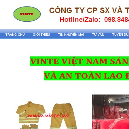
TRANG CHỦ
GIỚI THIỆU
TIN KHUYẾN MẠI
TƯ VẤN
TUYỂN D