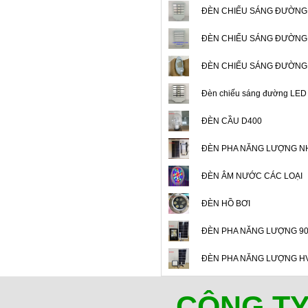
ĐÈN CHIẾU SÁNG ĐƯỜNG
ĐÈN CHIẾU SÁNG ĐƯỜNG
ĐÈN CHIẾU SÁNG ĐƯỜNG
Đèn chiếu sáng đường LE
ĐÈN CẦU D400
ĐÈN PHA NĂNG LƯỢNG NH
ĐÈN ÂM NƯỚC CÁC LOẠI
ĐÈN HỒ BƠI
ĐÈN PHA NĂNG LƯỢNG 9
ĐÈN PHA NĂNG LƯỢNG H
CÔNG TY