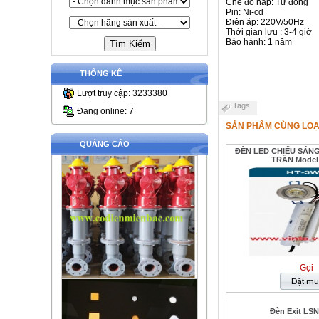
Chế độ nạp: Tự động
Pin: Ni-cd
Điện áp: 220V/50Hz
Thời gian lưu : 3-4 giờ
Bảo hành: 1 năm
THỐNG KÊ
Lượt truy cập: 3233380
Tags
Đang online: 7
SẢN PHẨM CÙNG LOẠ
QUẢNG CÁO
ĐÈN LED CHIẾU SÁN
TRẦN Model
Gọi
Đèn Exit LSN