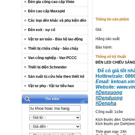
Đèn gia công cao cấp Vinte
Đèn cao cấp Maxspid
Thông tin sản phẩm
Các loại đèn khác và phụ kiện đèn
Giá:
Đèn exit - sự cố
Hãng sản xuất:
Vật tư an toàn - Bảo hộ lao động
Bảo hành:
Thiết bị chữa cháy - báo cháy
Thông số kỹ thuật
Van công nghiệp - Van PCCC
ĐÈN LED CHIẾU SÁNG 
Thiết bị điện Schneider
Để có giá tốt nh
Hotline/zalo: 08
Sản xuất tủ cứu hóa theo thiết kế
Email:
ketoan.vin
Vật tư phụ - Vật tư tiêu hao
Website:
www.vin
#Denxuong
#Denduong
Tìm kiếm
#Denpha
Công suất: 1x3w
Kích thước đèn: DxH(m
Kích thước pin DxH(mm
Thời gian nạp: 24h