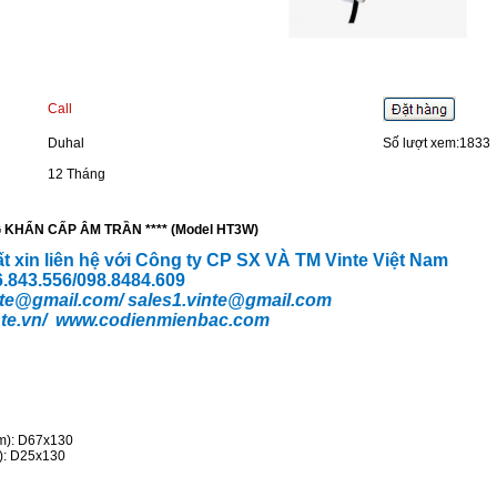
Call
Duhal
Số lượt xem:1833
12 Tháng
KHẨN CẤP ÂM TRẦN **** (Model HT3W)
ất xin liên hệ với Công ty CP SX VÀ TM Vinte Việt Nam
66.843.556/098.8484.609
te
@gmail.com/
sales1.vinte@gmail.com
te.vn/
www.codienmienbac.com
m): D67x130
): D25x130