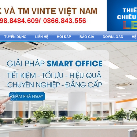
TUYỂN DỤNG
LIÊN HỆ
HỎI ĐÁP
BÁO GIÁ
DOWNLOAD
HỆ