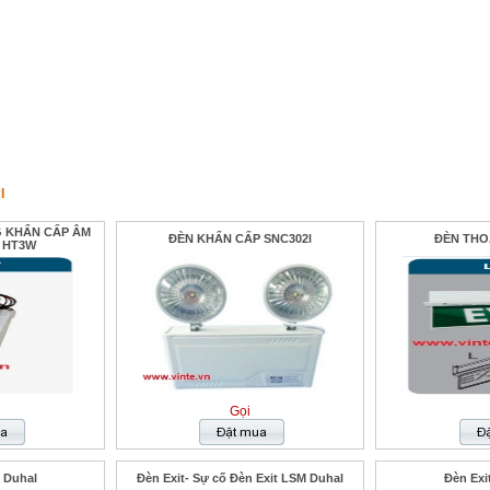
I
G KHẨN CẤP ÂM
ĐÈN KHẨN CẤP SNC302l
ĐÈN THO
 HT3W
Gọi
 Duhal
Đèn Exit- Sự cố Đèn Exit LSM Duhal
Đèn Exi