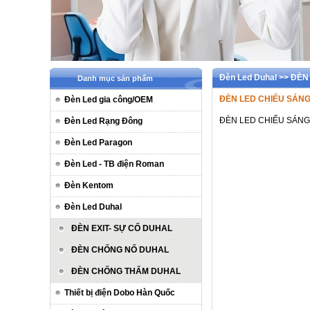
Đèn Led Duhal >> ĐÈ
Danh mục sản phẩm
ĐÈN LED CHIẾU SÁNG
Đèn Led gia công/OEM
ĐÈN LED CHIẾU SÁNG
Đèn Led Rạng Đông
Đèn Led Paragon
Đèn Led - TB điện Roman
Đèn Kentom
Đèn Led Duhal
ĐÈN EXIT- SỰ CỐ DUHAL
ĐÈN CHỐNG NỔ DUHAL
ĐÈN CHỐNG THẤM DUHAL
Thiết bị điện Dobo Hàn Quốc