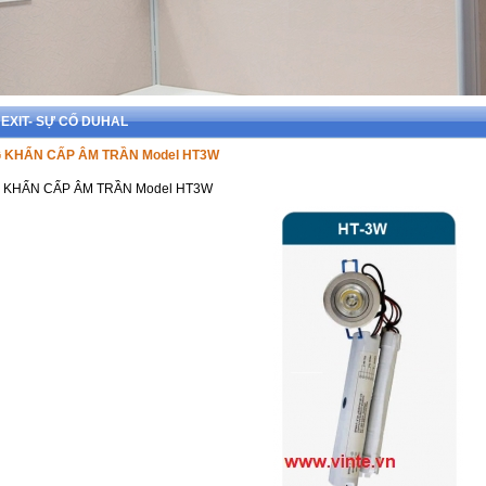
N EXIT- SỰ CỐ DUHAL
 KHẨN CẤP ÂM TRẦN Model HT3W
 KHẨN CẤP ÂM TRẦN Model HT3W