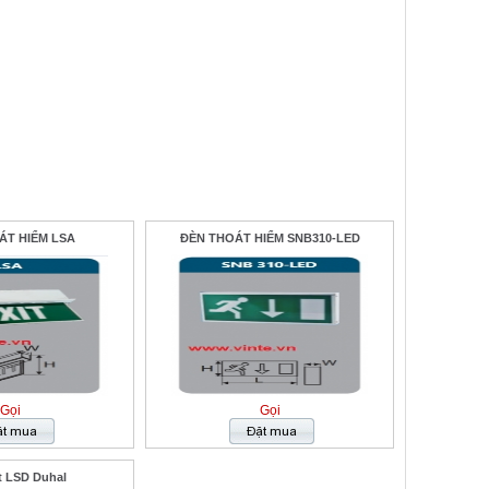
ÁT HIỂM LSA
ĐÈN THOÁT HIỂM SNB310-LED
Gọi
Gọi
t LSD Duhal