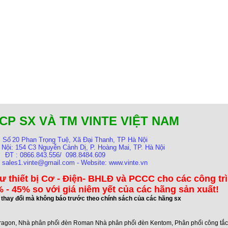
CP SX VÀ TM VINTE VIỆT NAM
:
Số
20 Phan Trọng Tuệ, Xã Đại Thanh, TP Hà Nội
 Nội:
154 C3 Nguyễn Cảnh Dị, P. Hoàng Mai, TP. Hà Nội
ĐT : 0866.843.556/ 098.8484.609
: sales1.vinte@gmail.com - Website: www.vinte.vn
ư thiết bị Cơ - Điện- BHLĐ và PCCC cho các công tr
 - 45% so với giá niêm yết của các hãng sản xuất!
ể thay đổi mà không báo trước theo chính sách của các hãng sx
ragon
,
Nhà phân phối đèn Roman Nhà phân phối đèn Kentom
,
Phân phối công tắ