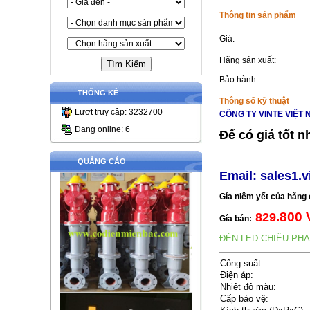
Thông tin sản phẩm
Giá:
Hãng sản xuất:
Bảo hành:
THỐNG KÊ
Thông số kỹ thuật
Lượt truy cập: 3232700
CÔNG TY VINTE VIỆT
Đang online: 6
Để có giá tốt n
QUẢNG CÁO
Email:
sales1.
Gía niêm yết của hãng
.800
82
9
Gía bán:
ĐÈN LED CHIẾU PHA
Công suất:
Điện áp:
Nhiệt độ màu:
Cấp bảo vệ: