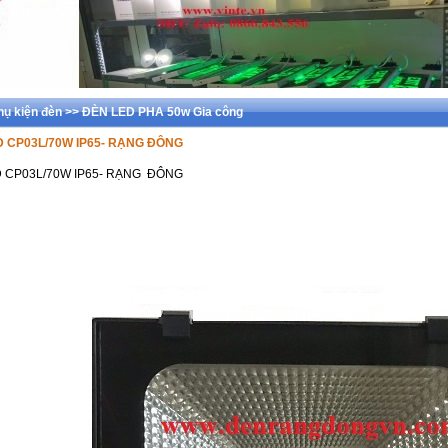
phụ kiện đèn >> ĐÈN LED PHA 50w Gia công
D CP03L/70W IP65- RẠNG ĐÔNG
D CP03L/70W IP65- RẠNG ĐÔNG