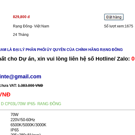
829,800 đ
Rạng Đông- Việt Nam
Số lượt xem:1675
24 Tháng
 NAM LÀ ĐẠI LÝ PHÂN PHỐI ỦY QUYỀN CỦA CHÍNH HÃNG RẠNG ĐÔNG
0
hất cho Dự án, xin vui lòng liên hệ số Hotline/ Zalo:
vinte@gmail.com
 chưa VAT:
1.383.000 VNĐ
 VNĐ
 D CP03L/70W IP65- RANG ĐÔNG
70W
220V/50-60Hz
6500K/5000K/3000K
IP65