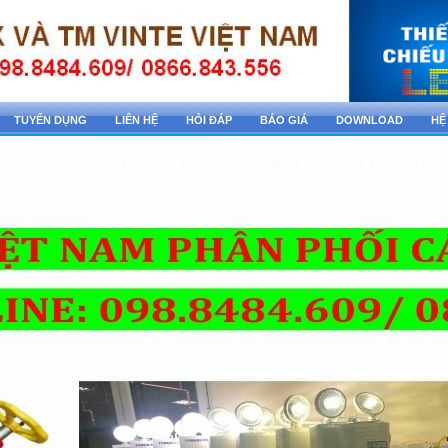
TUYỂN DỤNG
LIÊN HỆ
HỎI ĐÁP
BÁO GIÁ
DOWNLOAD
HỆ