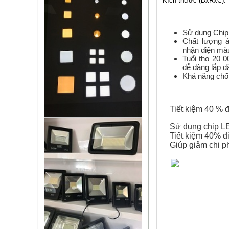
Kích thước (DxRxC):
Sử dụng Chip
Chất lượng 
nhận diện mà
Tuổi thọ 20 0
dễ dàng lắp đ
Khả năng chố
Tiết kiệm 40 % 
Sử dụng chip L
Tiết kiệm 40% đ
Giúp giảm chi ph