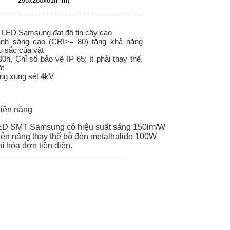
295x280x81(mm)
 LED Samsung đạt độ tin cậy cao
ánh sáng cao (CRI>= 80) tăng khả năng
u sắc của vật
00h, Chỉ số bảo vệ IP 65; ít phải thay thế,
ặt
ng xung sét 4kV
điện năng
ED SMT Samsung có hiệu suất sáng 150lm/W
iện năng thay thế bộ đèn metalhalide 100W
í hóa đơn tiền điện.