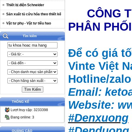
Thiết bị điện Schneider
CÔNG T
Sản xuất tủ cứu hóa theo thiết kế
PHÂN PHỐ
Vật tư phụ - Vật tư tiêu hao
Tìm kiếm
Để có giá t
Vinte Việt 
Hotline/zal
Email:
keto
Website:
ww
THỐNG KÊ
Lượt truy cập: 3233398
#Denxuong
Đang online: 3
#Denduong
QUẢNG CÁO