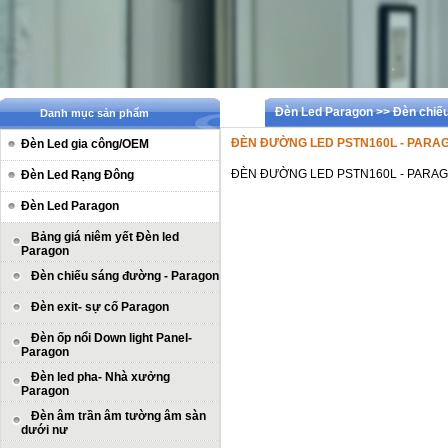
Đèn Led Paragon >> Đèn chiế
Danh mục sản phẩm
ĐÈN ĐƯỜNG LED PSTN160L - PARA
Đèn Led gia công/OEM
ĐÈN ĐƯỜNG LED PSTN160L - PARA
Đèn Led Rạng Đông
Đèn Led Paragon
Bảng giá niêm yết Đèn led
Paragon
Đèn chiếu sáng đường - Paragon
Đèn exit- sự cố Paragon
Đèn ốp nổi Down light Panel-
Paragon
Đèn led pha- Nhà xưởng
Paragon
Đèn âm trần âm tường âm sàn
dưới nư