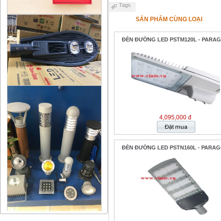
Tags
SẢN PHẨM CÙNG LOẠI
ĐÈN ĐƯỜNG LED PSTM120L - PARA
4,095,000 đ
ĐÈN ĐƯỜNG LED PSTN160L - PARA