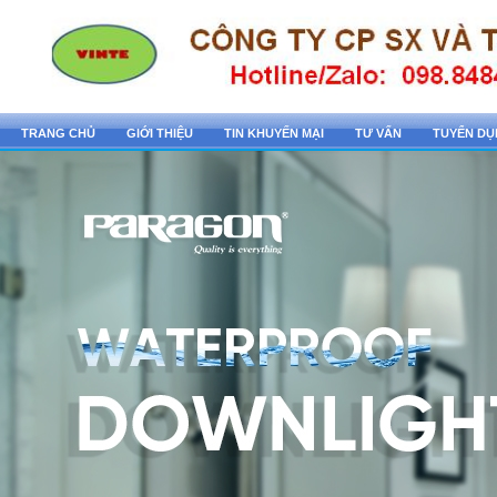
TRANG CHỦ
GIỚI THIỆU
TIN KHUYẾN MẠI
TƯ VẤN
TUYỂN D