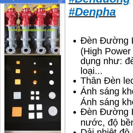
#Denpha
Đèn Đường L
(High Power
dụng như: đè
loại...
Thân Đèn led
Ánh sáng khô
Ánh sáng khô
Đèn Đường L
nước, độ bền
Dải nhiệt độ