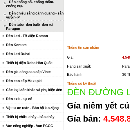
Đèn chống nổ- chống thấm-
chống bụi-
Đèn chiếu sáng cảnh quang - sân
vườn- P
Đèn tube- đèn bulb- đèn roi
Paragon
Đèn Led - TB điện Roman
Đèn Kentom
Thông tin sản phẩm
Đèn Led Duhal
Giá:
4,54
Thiết bị điện Dobo Hàn Quốc
Hãng sản xuất:
Para
Đèn gia công cao cấp Vinte
Bảo hành:
36 T
Đèn cao cấp Maxspid
Thông số kỹ thuật
ĐÈN ĐƯỜNG L
Các loại đèn khác và phụ kiện đèn
Đèn exit - sự cố
Gía niêm yết c
Vật tư an toàn - Bảo hộ lao động
Gía bán:
4.548.
Thiết bị chữa cháy - báo cháy
Van công nghiệp - Van PCCC