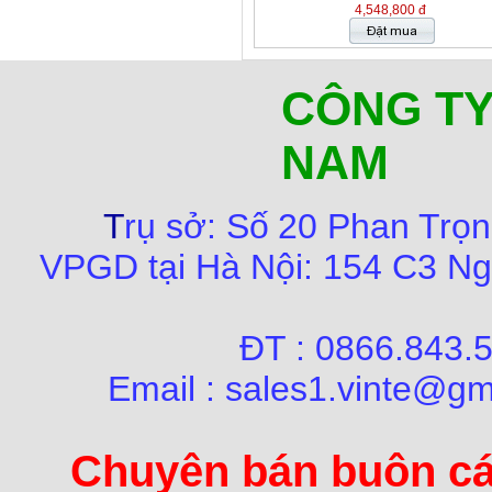
4,548,800 đ
CÔNG TY
NAM
T
rụ sở:
Số
20 Phan Trọn
VPGD tại Hà Nội:
154 C3 Ng
ĐT : 0866.84
Email : sales1.vinte@gm
Chuyên bán buôn các 