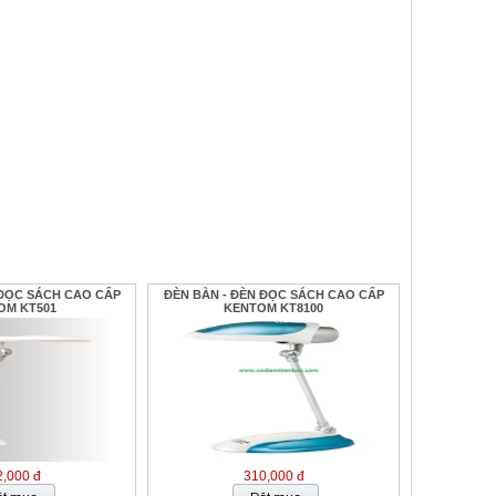
 ĐỌC SÁCH CAO CẤP
ĐÈN BÀN - ĐÈN ĐỌC SÁCH CAO CẤP
OM KT501
KENTOM KT8100
,000 đ
310,000 đ