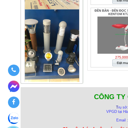
ĐÈN BÀN - ĐÈN ĐỌC
KENTOM KT2
275,000
CÔNG TY 
T
rụ sở
VPGD tại Hà
Email 