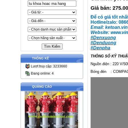
Giá bán: 275.0
Để có giá tốt nhấ
Hotline/zalo: 08
Email:
ketoan.vin
Website:
www.vin
#Denxuong
#Denduong
#Denpha
THÔNG SỐ KỸ THUẬ
THỐNG KÊ
Nguồn điện : 220 V/5
Lượt truy cập: 3233660
Bóng đèn : COMPAC
Đang online: 4
QUẢNG CÁO