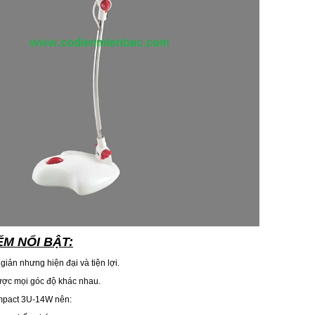
M NỔI BẬT:
giản nhưng hiện đại và tiện lợi.
 được mọi góc độ khác nhau.
mpact 3U-14W nên: