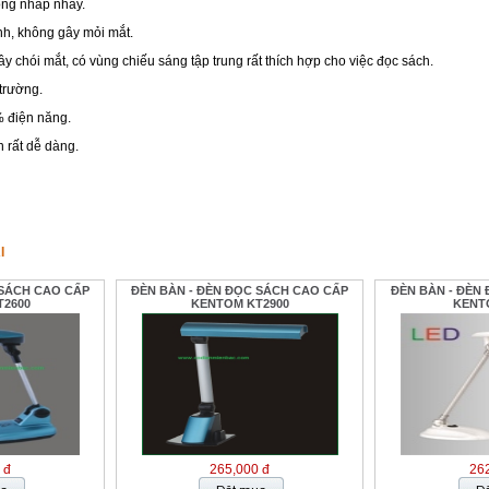
ông nhấp nháy.
nh, không gây mỏi mắt.
y chói mắt, có vùng chiếu sáng tập trung rất thích hợp cho việc đọc sách.
trường.
% điện năng.
n rất dễ dàng.
I
 SÁCH CAO CẤP
ĐÈN BÀN - ĐÈN ĐỌC SÁCH CAO CẤP
ĐÈN BÀN - ĐÈN
2600
KENTOM KT2900
KENT
 đ
265,000 đ
262