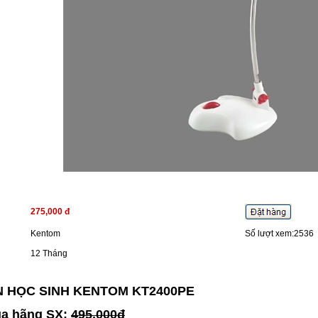
275,000 đ
Kentom
Số lượt xem:2536
12 Tháng
N HỌC SINH KENTOM KT2400PE
ủa hãng SX:
495.000đ