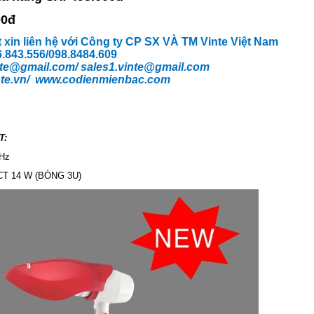
00đ
t xin liên hệ với Công ty CP SX VÀ TM Vinte Việt Nam
66.843.556/098.8484.609
te
@gmail.com/
sales1.vinte@gmail.com
te.vn/
www.codienmienbac.com
T:
0Hz
T 14 W (BÓNG 3U)