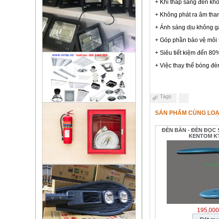
+ Khi thắp sáng đèn kh
+ Không phát ra âm tha
+ Ánh sáng dịu không gâ
+ Góp phần bảo vệ môi 
+ Siêu tiết kiệm đến 80
+ Việc thay thế bóng đè
Tags
SẢN PHẨM CÙNG LOẠ
ĐÈN BÀN - ĐÈN ĐỌC
KENTOM KT
195,000