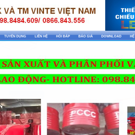
TUYỂN DỤNG
LIÊN HỆ
HỎI ĐÁP
BÁO GIÁ
DOWNLOAD
HỆ