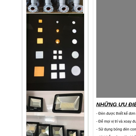
NHỮNG ƯU ĐIỂ
- Đèn được thiết kế đơn 
- Để mọi vị trí và xoay
- Sử dụng bóng đèn co