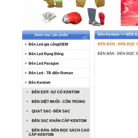
Đèn Kentom >> ĐÈN 
Danh mục sản phẩm
ĐÈN BÀN - ĐÈN ĐỌC
Đèn Led gia công/OEM
ĐÈN BÀN - ĐÈN ĐỌC 
Đèn Led Rạng Đông
Đèn Led Paragon
Đèn Led - TB điện Roman
Đèn Kentom
ĐÈN EXIT- SỰ CỐ KENTOM
ĐÈN DIỆT MUỖI - CÔN TRÙNG
QUẠT SẠC- ĐÈN SẠC
ĐÈN SẠC KHẨN CẤP KENTOM
ĐÈN BÀN- ĐÈN ĐỌC SÁCH CAO
CẤP KENTOM