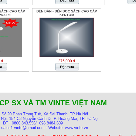
 SÁCH CAO CẤP
ĐÈN BÀN - ĐÈN ĐỌC SÁCH CAO CẤP
400PE
KENTOM
 đ
275,000 đ
CP SX VÀ TM VINTE VIỆT NAM
:
Số
20 Phan Trọng Tuệ, Xã Đại Thanh, TP Hà Nội
 Nội:
154 C3 Nguyễn Cảnh Dị, P. Hoàng Mai, TP. Hà Nội
ĐT : 0866.843.556/ 098.8484.609
: sales1.vinte@gmail.com - Website: www.vinte.vn