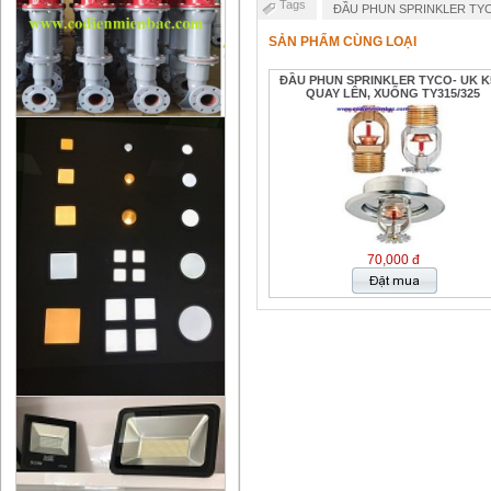
Tags
ĐẦU PHUN SPRINKLER TYC
SẢN PHẨM CÙNG LOẠI
ĐẦU PHUN SPRINKLER TYCO- UK K
QUAY LÊN, XUỐNG TY315/325
70,000 đ