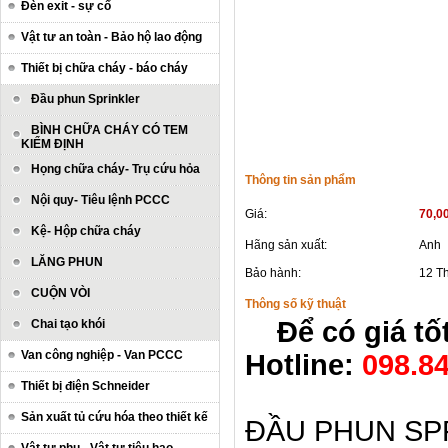
Đèn exit - sự cố
Vật tư an toàn - Bảo hộ lao động
Thiết bị chữa cháy - báo cháy
Đầu phun Sprinkler
BÌNH CHỮA CHÁY CÓ TEM
KIỂM ĐỊNH
Họng chữa cháy- Trụ cứu hỏa
Thông tin sản phẩm
Nội quy- Tiêu lệnh PCCC
Giá:
70,0
Kệ- Hộp chữa cháy
Hãng sản xuất:
Anh
LĂNG PHUN
Bảo hành:
12 T
CUỘN VÒI
Thông số kỹ thuật
Để có giá tốt
Chai tạo khói
Van công nghiệp - Van PCCC
Hotline:
098.8
Thiết bị điện Schneider
Sản xuất tủ cứu hóa theo thiết kế
ĐẦU PHUN SP