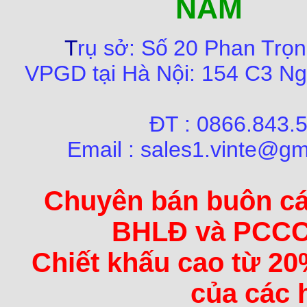
NAM
T
rụ sở:
Số
20 Phan Trọn
VPGD tại Hà Nội:
154 C3 Ng
ĐT : 0866.84
Email : sales1.vinte@gm
Chuyên bán buôn các 
BHLĐ và PCCC 
Chiết khấu cao từ 20
của các 