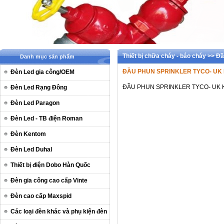
Thiết bị chữa cháy - báo cháy >> Đ
Danh mục sản phẩm
ĐẦU PHUN SPRINKLER TYCO- UK K
Đèn Led gia công/OEM
ĐẦU PHUN SPRINKLER TYCO- UK K
Đèn Led Rạng Đông
Đèn Led Paragon
Đèn Led - TB điện Roman
Đèn Kentom
Đèn Led Duhal
Thiết bị điện Dobo Hàn Quốc
Đèn gia công cao cấp Vinte
Đèn cao cấp Maxspid
Các loại đèn khác và phụ kiện đèn