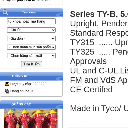
Vật tư phụ - Vật tư tiêu hao
Series TY-B, 5.
Tìm kiếm
Upright, Pende
Standard Resp
TY315 ...... Up
TY325 ..... Pen
Approvals
UL and C-UL Li
THỐNG KÊ
FM and VdS Ap
Lượt truy cập: 3233223
CE Certifed
Đang online: 3
QUẢNG CÁO
Made in Tyco/ 