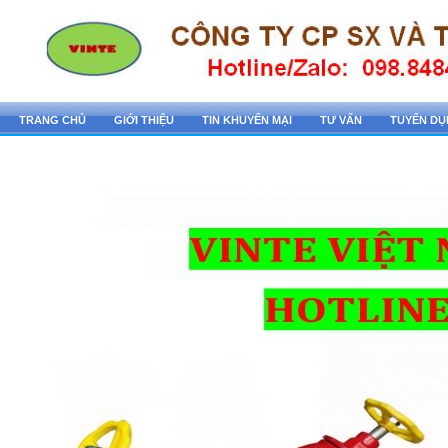
TRANG CHỦ
GIỚI THIỆU
TIN KHUYẾN MẠI
TƯ VẤN
TUYỂN D