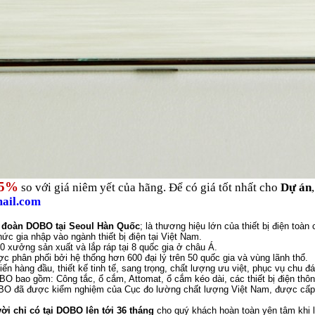
45%
so với giá niêm yết của hãng. Để có giá tốt nhất cho
Dự án
ail.co
m
 đoàn D
O
B
O
tại Seoul Hàn Quốc
;
là thương hiệu
lớn của
thiết bị điện toàn 
ức gia nhập vào ngành thiết bị điện tại Việt Nam
.
0 xưởng sản xuất và lắp ráp tại 8 quốc gia ở châu Á
.
c phân phối bởi
hệ th
ống
hơn 600 đại lý trên 50 quốc gia và
vùng
lãnh thổ.
tiến hàng đầu, thiết kế tinh tế, sang trọng, chất lượng ưu việt, phục vụ chu đ
OBO bao gồm: C
ông tắc, ổ cắm, Attomat, ổ cắm kéo dài, các thiết bị điện thô
 đã được kiểm nghiệm của Cục đo lường chất lượng Việt Nam,
được
cấp
ời chỉ có tại DOBO lên tới 36 tháng
cho quý khách hoàn toàn yên tâm khi