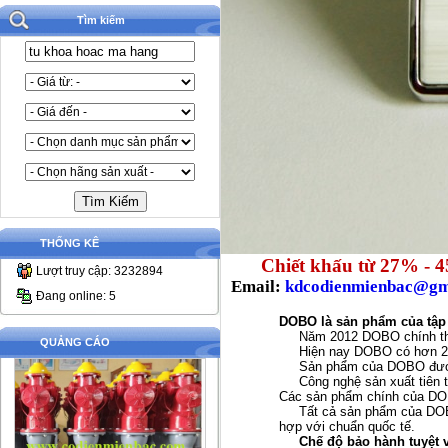
Tìm kiếm
THỐNG KÊ
Chiết khấu từ 27% - 
Lượt truy cập: 3232894
Email:
kdcodienmienbac@gm
Đang online: 5
DOBO là sản phẩm của t
ập
Năm 2012
D
O
B
O
chính th
QUẢNG CÁO
Hiện nay DOBO
có hơn 2
Sản phẩm
của DOBO đượ
C
ông nghệ
sản xuất
tiên 
Các sản phẩm chính của D
Tất cả sản phẩm của DOBO
hợp với chuẩn quốc tế.
Chế độ bảo hành tuyệt v