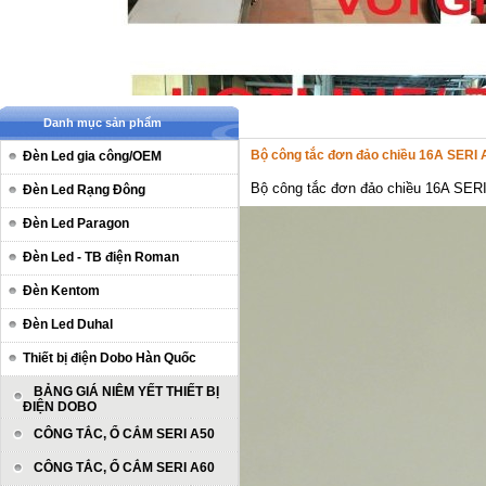
Danh mục sản phẩm
Bộ công tắc đơn đảo chiều 16A SERI 
Đèn Led gia công/OEM
Bộ công tắc đơn đảo chiều 16A SER
Đèn Led Rạng Đông
Đèn Led Paragon
Đèn Led - TB điện Roman
Đèn Kentom
Đèn Led Duhal
Thiết bị điện Dobo Hàn Quốc
BẢNG GIÁ NIÊM YẾT THIẾT BỊ
ĐIỆN DOBO
CÔNG TẮC, Ổ CẮM SERI A50
CÔNG TẮC, Ổ CẮM SERI A60