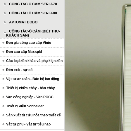
CÔNG TẮC Ổ CẮM SERI A70
CÔNG TẮC Ổ CẮM SERI A80
APTOMAT DOBO
CÔNG TẮC-Ổ CẮM (BIỆT THỰ-
KHÁCH SẠN)
Đèn gia công cao cấp Vinte
Đèn cao cấp Maxspid
Các loại đèn khác và phụ kiện đèn
Đèn exit - sự cố
Vật tư an toàn - Bảo hộ lao động
Thiết bị chữa cháy - báo cháy
Van công nghiệp - Van PCCC
Thiết bị điện Schneider
Sản xuất tủ cứu hóa theo thiết kế
Vật tư phụ - Vật tư tiêu hao