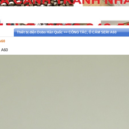
Thiết bị điện Dobo Hàn Quốc >> CÔNG TẮC, Ổ CẮM SERI A60
A60
I A60