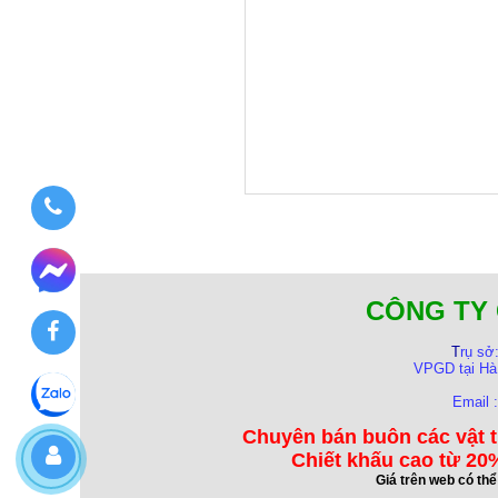
CÔNG TY 
T
rụ sở
VPGD tại Hà
Email 
Chuyên bán buôn các vật t
Chiết khấu cao từ 20%
Giá trên web có th