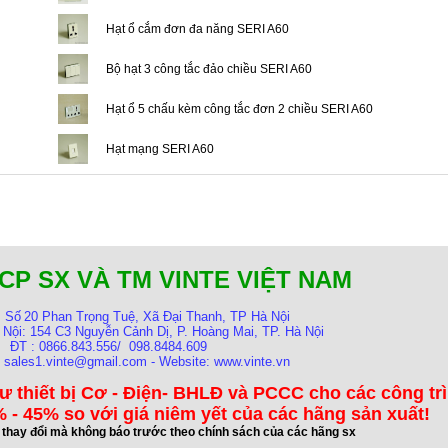
Hạt ổ cắm đơn đa năng SERI A60
Bộ hạt 3 công tắc đảo chiều SERI A60
Hạt ổ 5 chấu kèm công tắc đơn 2 chiều SERI A60
Hạt mạng SERI A60
CP SX VÀ TM VINTE VIỆT NAM
:
Số
20 Phan Trọng Tuệ, Xã Đại Thanh, TP Hà Nội
 Nội:
154 C3 Nguyễn Cảnh Dị, P. Hoàng Mai, TP. Hà Nội
ĐT : 0866.843.556/ 098.8484.609
: sales1.vinte@gmail.com - Website: www.vinte.vn
ư thiết bị Cơ - Điện- BHLĐ và PCCC cho các công tr
 - 45% so với giá niêm yết của các hãng sản xuất!
ể thay đổi mà không báo trước theo chính sách của các hãng sx