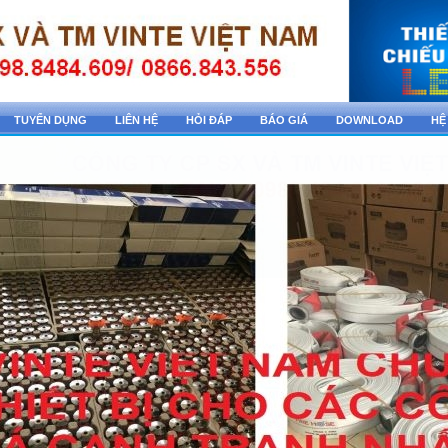
TUYỂN DỤNG
LIÊN HỆ
HỎI ĐÁP
BÁO GIÁ
DOWNLOAD
HỆ