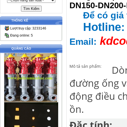
DN150-DN200
Để có giá 
THỐNG KÊ
Hotline
Lượt truy cập: 3233146
Đang online: 5
kdco
Email:
QUẢNG CÁO
Mô tả sản phẩm:
Dòn
đường ống và
động điều ch
ồn.
Đặc tính: