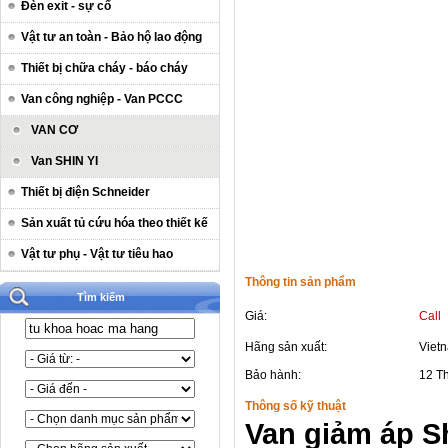
Đèn exit - sự cố
Vật tư an toàn - Bảo hộ lao động
Thiết bị chữa cháy - báo cháy
Van công nghiệp - Van PCCC
VAN CƠ
Van SHIN YI
Thiết bị điện Schneider
Sản xuất tủ cứu hóa theo thiết kế
Vật tư phụ - Vật tư tiêu hao
Thông tin sản phẩm
Tìm kiếm
Giá:
Call
Hãng sản xuất:
Viet
Bảo hành:
12 T
Thông số kỹ thuật
Van giảm áp S