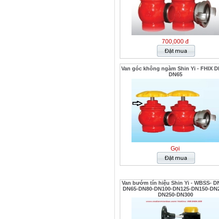
700,000 đ
Van góc không ngàm Shin Yi - FHIX D
DN65
Gọi
Van bướm tín hiệu Shin Yi - WBSS- D
DN65-DN80-DN100-DN125-DN150-DN2
DN250-DN300