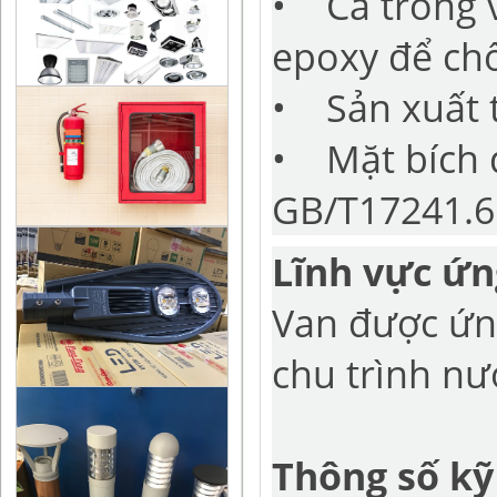
• Cả trong 
epoxy để ch
• Sản xuất t
• Mặt bích đ
GB/T17241.6
Lĩnh vực ứ
Van được ứn
chu trình nư
Thông số kỹ