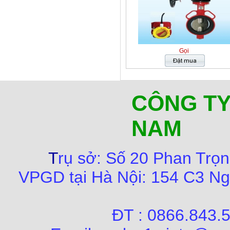
Gọi
CÔNG TY
NAM
T
rụ sở:
Số
20 Phan Trọn
VPGD tại Hà Nội:
154 C3 Ng
ĐT : 0866.84