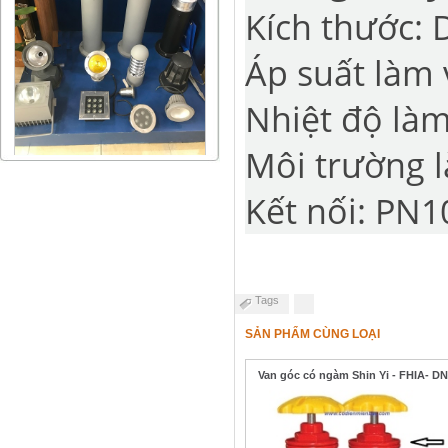
Kích th
Áp suất là
Nhiệt độ làm
Môi trườ
Kết nối: PN1
Tags
SẢN PHẨM CÙNG LOẠI
Van góc có ngàm Shin Yi - FHIA- D