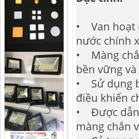
• Van hoạt 
nước chính 
• Màng chắn
bền vững và 
• Sử dụng bộ
điều khiển c
• Được dẫn h
màng chắn va