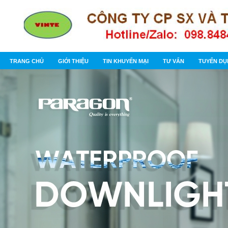
TRANG CHỦ
GIỚI THIỆU
TIN KHUYẾN MẠI
TƯ VẤN
TUYỂN D