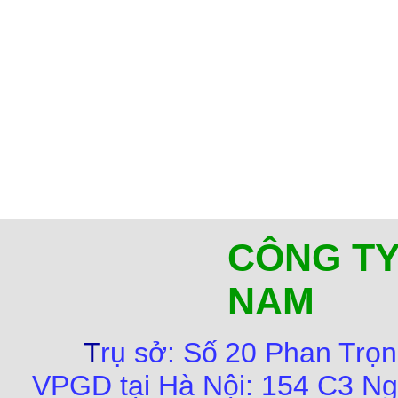
CÔNG TY
NAM
T
rụ sở:
Số
20 Phan Trọn
VPGD tại Hà Nội:
154 C3 Ng