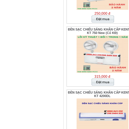
250,000 đ
ĐÈN SẠC CHIẾU SÁNG KHẨN CẤP KEN
KT 750 New (Có KĐ)
315,000 đ
ĐÈN SẠC CHIẾU SÁNG KHẨN CẤP KEN
KT 4200DL