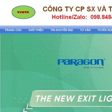
TRANG CHỦ
GIỚI THIỆU
TIN KHUYẾN MẠI
TƯ VẤN
TUYỂN D