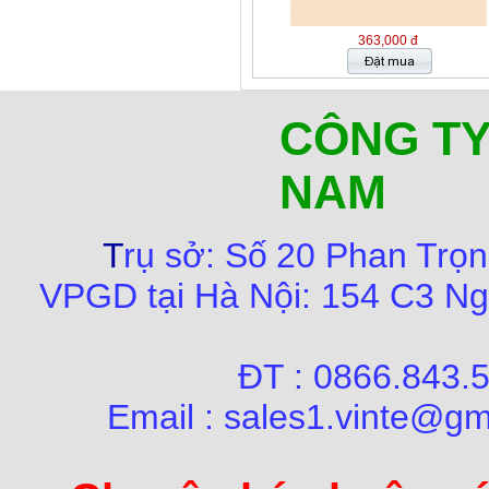
363,000 đ
CÔNG TY
NAM
T
rụ sở:
Số
20 Phan Trọn
VPGD tại Hà Nội:
154 C3 Ng
ĐT : 0866.84
Email : sales1.vinte@gm