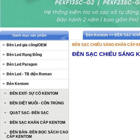
Đèn Kentom >> ĐÈN SẠC K
Danh mục sản phẩm
ĐÈN SẠC CHIẾU SÁNG KHẨN CẤP KEN
Đèn Led gia công/OEM
ĐÈN SẠC CHIẾU SÁNG K
Đèn Led Rạng Đông
Đèn Led Paragon
Đèn Led - TB điện Roman
Đèn Kentom
ĐÈN EXIT- SỰ CỐ KENTOM
ĐÈN DIỆT MUỖI - CÔN TRÙNG
QUẠT SẠC- ĐÈN SẠC
ĐÈN SẠC KHẨN CẤP KENTOM
ĐÈN BÀN- ĐÈN ĐỌC SÁCH CAO
CẤP KENTOM