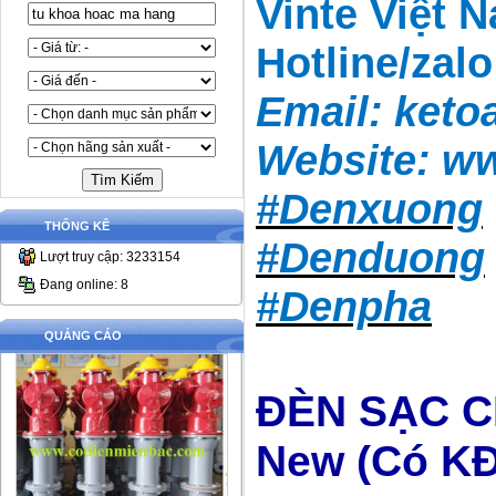
Vinte Việt 
Hotline/zal
Email:
keto
Website:
ww
#Denxuong
THỐNG KÊ
#Denduong
Lượt truy cập: 3233154
Đang online: 8
#Denpha
QUẢNG CÁO
ĐÈN SẠC C
New (Có KĐ