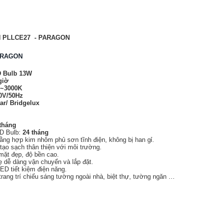
 PLLCE27 - PARAGON
RAGON
 Bulb 13W
giờ
0~3000K
0V/50Hz
tar/ Bridgelux
tháng
D Bulb:
24 tháng
ằng hợp kim nhôm phủ sơn tĩnh điện, không bị han gỉ.
tạo sạch thân thiện với môi trường.
mặt đẹp, độ bền cao.
ẹ dễ dàng vận chuyển và lắp đặt.
ED tiết kiệm điện năng.
rang trí chiếu sáng tường ngoài nhà, biệt thự, tường ngăn …