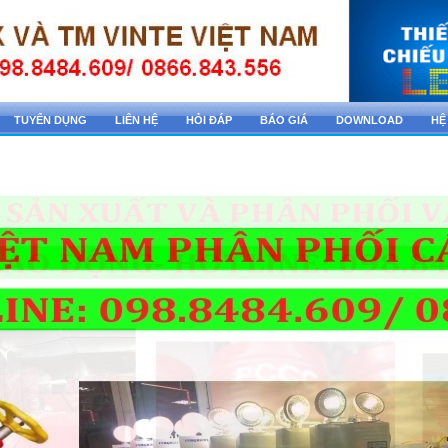
TUYỂN DỤNG
LIÊN HỆ
HỎI ĐÁP
BÁO GIÁ
DOWNLOAD
HỆ