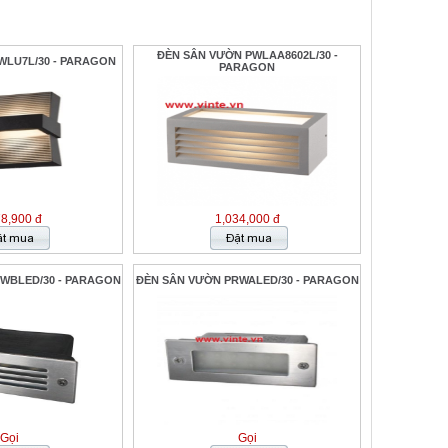
ĐÈN SÂN VƯỜN PWLAA8602L/30 -
WLU7L/30 - PARAGON
PARAGON
78,900 đ
1,034,000 đ
WBLED/30 - PARAGON
ĐÈN SÂN VƯỜN PRWALED/30 - PARAGON
Gọi
Gọi