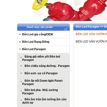
Đèn Led Paragon >> Đè
Danh mục sản phẩm
ĐÈN LED SÂN VƯỜN 
Đèn Led gia công/OEM
ĐÈN LED SÂN VƯỜN P
Đèn Led Rạng Đông
Đèn Led Paragon
Bảng giá niêm yết Đèn led
Paragon
Đèn chiếu sáng đường - Paragon
Đèn exit- sự cố Paragon
Đèn ốp nổi Down light Panel-
Paragon
Đèn led pha- Nhà xưởng
Paragon
Đèn âm trần âm tường âm sàn
dưới nư