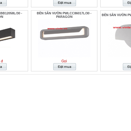
B12058L/30 -
ĐÈN SÂN VƯỜN PWLCC86017L/30 -
ĐÈN SÂN VƯỜN PW
ON
PARAGON
 đ
Gọi