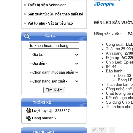
#Denpha
Thiết bị điện Schneider
Sản xuất tủ cứu hóa theo thiết kế
ĐÈN LED SÂN VƯỜN
Vật tư phụ - Vật tư tiêu hao
Hãng sản xuất :
PA
Tìm kiếm
Công suất:
LED
Tuổi thọ:
25.00 
Ánh sáng:
270
Điện áp:
AC 22
Chip Led
: Epis
IP:
44
Bảo hành:
Đèn:
12 
Bóng LE
Thân đèn làm b
Công nghệ chế 
Chất lượng bề 
Kết cấu gọn nh
Sử dụng Chip L
THỐNG KÊ
Thích hợp cho t
Lượt truy cập: 3233327
Đang online: 6
Tags
QUẢNG CÁO