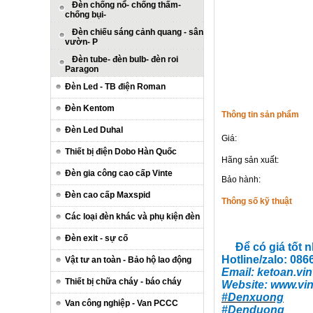
Đèn chống nổ- chống thấm-
chống bụi-
Đèn chiếu sáng cảnh quang - sân
vườn- P
Đèn tube- đèn bulb- đèn roi
Paragon
Đèn Led - TB điện Roman
Đèn Kentom
Thông tin sản phẩm
Đèn Led Duhal
Giá:
Thiết bị điện Dobo Hàn Quốc
Hãng sản xuất:
Đèn gia công cao cấp Vinte
Bảo hành:
Đèn cao cấp Maxspid
Thông số kỹ thuật
Các loại đèn khác và phụ kiện đèn
Đèn exit - sự cố
Để có giá tốt 
Hotline/zalo: 08
Vật tư an toàn - Bảo hộ lao động
Email:
ketoan.vin
Thiết bị chữa cháy - báo cháy
Website:
www.vin
#Denxuong
Van công nghiệp - Van PCCC
#Denduong