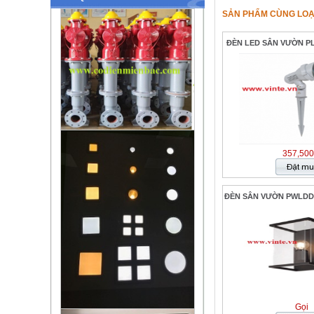
SẢN PHẨM CÙNG LOẠ
ĐÈN LED SÂN VƯỜN PL
357,500
ĐÈN SÂN VƯỜN PWLDD1
Gọi