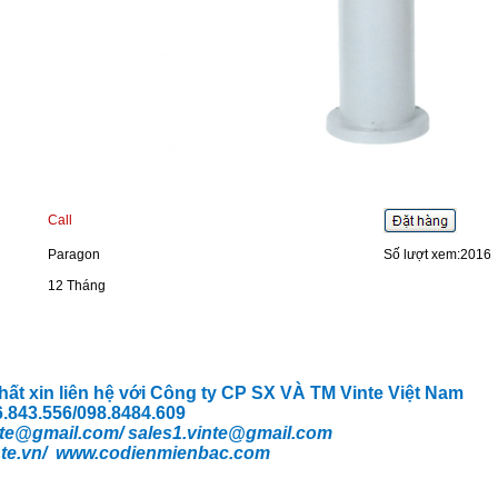
Call
Paragon
Số lượt xem:2016
12 Tháng
nhất xin liên hệ với Công ty CP SX VÀ TM Vinte Việt Nam
66.843.556/098.8484.609
te
@gmail.com/
sales1.vinte@gmail.com
te.vn/
www.codienmienbac.com