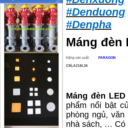
#Denduong
#Denpha
Máng đèn 
Hãng sản xuất :
PARAGON
CBLA218L36
Máng đèn LED 
phẩm nổi bật c
phòng ngủ, văn 
nhà sách, … Có 