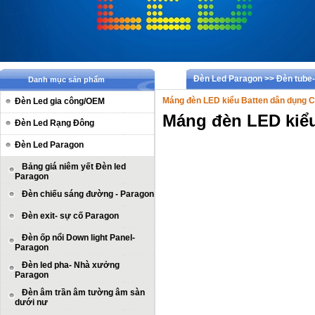
Đèn Led Paragon >> Đèn tube- 
Danh mục sản phẩm
Máng đèn LED kiểu Batten dân dụng
Đèn Led gia công/OEM
Máng đèn LED kiể
Đèn Led Rạng Đông
Đèn Led Paragon
Bảng giá niêm yết Đèn led
Paragon
Đèn chiếu sáng đường - Paragon
Đèn exit- sự cố Paragon
Đèn ốp nổi Down light Panel-
Paragon
Đèn led pha- Nhà xưởng
Paragon
Đèn âm trần âm tường âm sàn
dưới nư