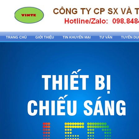
TRANG CHỦ
GIỚI THIỆU
TIN KHUYẾN MẠI
TƯ VẤN
TUYỂN D