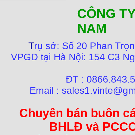
CÔNG TY
NAM
T
rụ sở:
Số
20 Phan Trọn
VPGD tại Hà Nội:
154 C3 Ng
ĐT : 0866.84
Email : sales1.vinte@gm
Chuyên bán buôn các 
BHLĐ và PCCC 