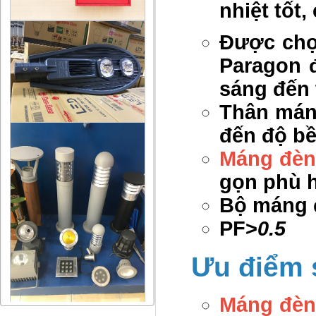
nhiệt tốt,
Được chọn
Paragon 
sáng đến 
Thân mán
đến độ bề
Máng đèn
gọn phù h
Bộ máng 
PF>
0.5
Ưu điểm 
Máng đèn