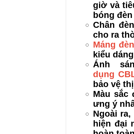
giờ và ti
bóng đèn
Chân đè
cho ra th
Máng đèn
kiểu dáng
Ánh sá
dụng CB
bảo vệ th
Màu sắc 
ưng ý nhấ
Ngoài ra
hiện đại 
hoàn toàn