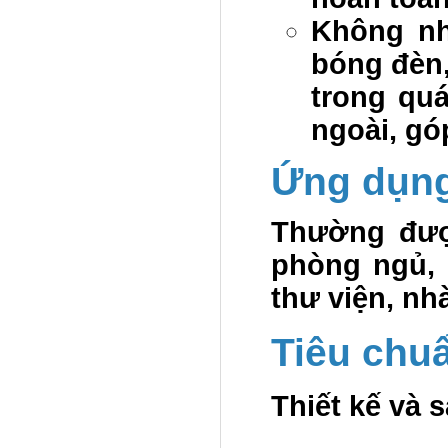
Không nh
bóng đèn,
trong quá
ngoài, gó
Ứng dụn
Thường đượ
phòng ngủ, 
thư viện, nh
Tiêu chu
Thiết kế và 