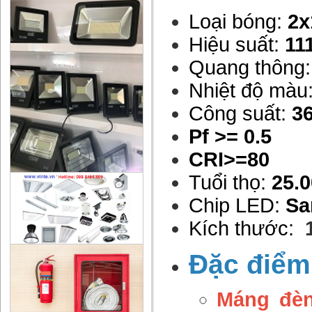
Loại bóng:
2
Hiệu suất:
11
Quang thông
Nhiệt độ màu
Công suất:
3
Pf >= 0.5
CRI>=80
Tuổi thọ:
25.0
Chip LED:
Sa
Kích thước:
Đặc điểm
Máng đèn