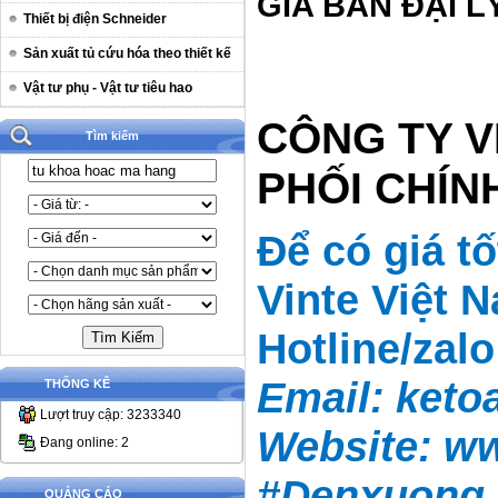
GÍA BÁN ĐẠI L
Thiết bị điện Schneider
Sản xuất tủ cứu hóa theo thiết kế
Vật tư phụ - Vật tư tiêu hao
CÔNG TY V
Tìm kiếm
PHỐI CHÍ
Để có giá t
Vinte Việt 
Hotline/zal
Email:
keto
THỐNG KÊ
Lượt truy cập: 3233340
Website:
ww
Đang online: 2
#Denxuong
QUẢNG CÁO