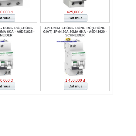
30,000 đ
425,000 đ
G DÒNG RÒ(CHỐNG
APTOMAT CHỐNG DÒNG RÒ(CHỐNG
0MA 6KA - A9D41625 -
GIẬT) 1P+N 20A 30MA 6KA - A9D41620 -
NEIDER
SCHNEIDER
50,000 đ
1,450,000 đ