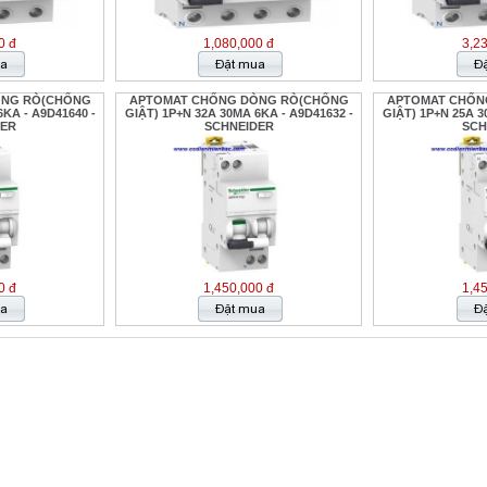
0 đ
1,080,000 đ
3,2
ÒNG RÒ(CHỐNG
APTOMAT CHỐNG DÒNG RÒ(CHỐNG
APTOMAT CHỐN
KA - A9D41640 -
GIẬT) 1P+N 32A 30MA 6KA - A9D41632 -
GIẬT) 1P+N 25A 3
DER
SCHNEIDER
SCH
0 đ
1,450,000 đ
1,4