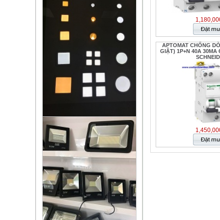
1,180,00
APTOMAT CHỐNG D
GIẬT) 1P+N 40A 30MA 6
SCHNEI
1,450,00