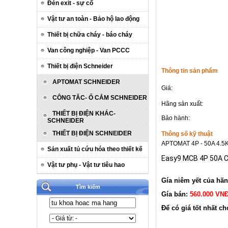
Đèn exit - sự cố
Vật tư an toàn - Bảo hộ lao động
Thiết bị chữa cháy - báo cháy
Van công nghiệp - Van PCCC
Thiết bị điện Schneider
Thông tin sản phẩm
APTOMAT SCHNEIDER
Giá:
CÔNG TĂC- Ổ CẮM SCHNEIDER
Hãng sản xuất:
THIẾT BỊ ĐIỆN KHÁC-
Bảo hành:
SCHNEIDER
THIẾT BỊ ĐIỆN SCHNEIDER
Thông số kỹ thuật
APTOMAT 4P - 50A 4.5
Sản xuất tủ cứu hóa theo thiết kế
Easy9 MCB 4P 50A C
Vật tư phụ - Vật tư tiêu hao
Gía niêm yết của hã
Tìm kiếm
Gía bán:
560.000 VN
Để có giá tốt nhất ch