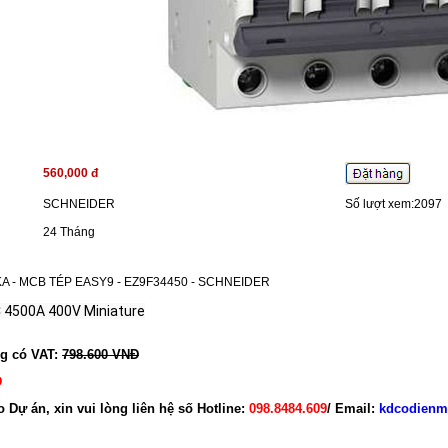
560,000 đ
SCHNEIDER
Số lượt xem:2097
24 Tháng
KA - MCB TÉP EASY9 - EZ9F34450 - SCHNEIDER
 4500A 400V Miniature
ng có VAT:
798.600 VNĐ
Đ
o Dự án, xin vui lòng liên hệ số Hotline:
098.8484.609
/ Email:
kdcodienm