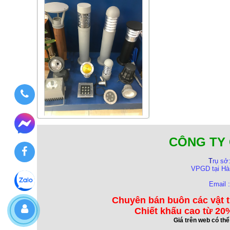
CÔNG TY 
T
rụ sở
VPGD tại Hà
Email 
Chuyên bán buôn các vật t
Chiết khấu cao từ 20%
Giá trên web có th