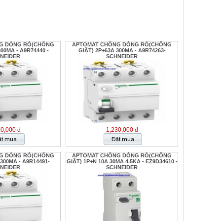
G DÒNG RÒ(CHỐNG
APTOMAT CHỐNG DÒNG RÒ(CHỐNG
300MA - A9R74440 -
GIẬT) 2P+63A 300MA - A9R74263-
NEIDER
SCHNEIDER
20,000 đ
1,230,000 đ
G DÒNG RÒ(CHỐNG
APTOMAT CHỐNG DÒNG RÒ(CHỐNG
 300MA - A9R14491-
GIẬT) 1P+N 10A 30MA 4.5KA - EZ9D34610 -
NEIDER
SCHNEIDER