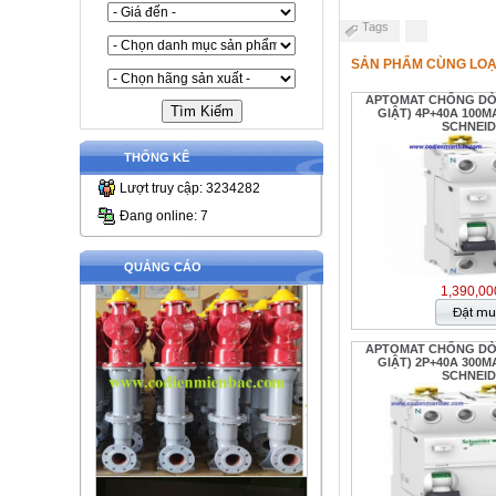
Tags
SẢN PHẨM CÙNG LOẠ
APTOMAT CHỐNG D
GIẬT) 4P+40A 100MA
SCHNEI
THỐNG KÊ
Lượt truy cập: 3234282
Đang online: 7
QUẢNG CÁO
1,390,00
APTOMAT CHỐNG D
GIẬT) 2P+40A 300MA
SCHNEI