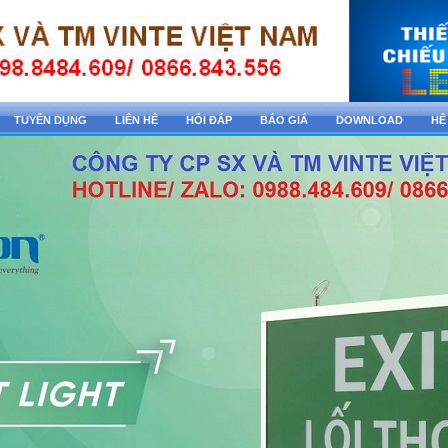
TUYỂN DỤNG
LIÊN HỆ
HỎI ĐÁP
BÁO GIÁ
DOWNLOAD
HỆ