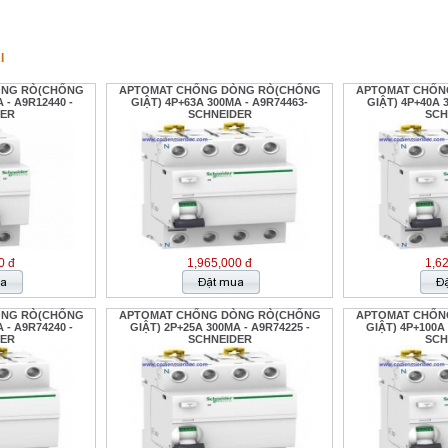
I
ÒNG RÒ(CHỐNG
APTOMAT CHỐNG DÒNG RÒ(CHỐNG
APTOMAT CHỐN
 - A9R12440 -
GIẬT) 4P+63A 300MA - A9R74463-
GIẬT) 4P+40A 
DER
SCHNEIDER
SCH
0 đ
1,965,000 đ
1,6
ÒNG RÒ(CHỐNG
APTOMAT CHỐNG DÒNG RÒ(CHỐNG
APTOMAT CHỐN
 - A9R74240 -
GIẬT) 2P+25A 300MA - A9R74225 -
GIẬT) 4P+100A
DER
SCHNEIDER
SCH